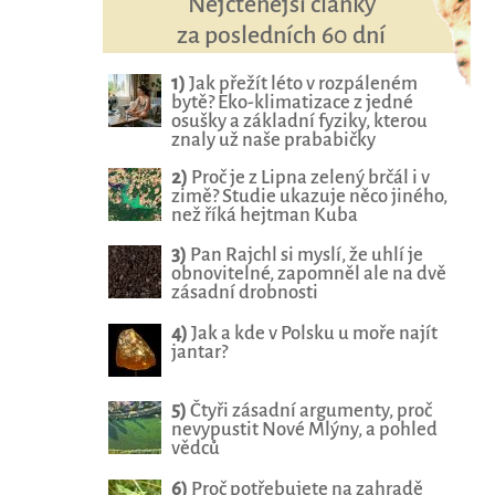
Nejčtenější články
za posledních 60 dní
1)
Jak přežít léto v rozpáleném
bytě? Eko-klimatizace z jedné
osušky a základní fyziky, kterou
znaly už naše prababičky
2)
Proč je z Lipna zelený brčál i v
zimě? Studie ukazuje něco jiného,
než říká hejtman Kuba
3)
Pan Rajchl si myslí, že uhlí je
obnovitelné, zapomněl ale na dvě
zásadní drobnosti
4)
Jak a kde v Polsku u moře najít
jantar?
5)
Čtyři zásadní argumenty, proč
nevypustit Nové Mlýny, a pohled
vědců
6)
Proč potřebujete na zahradě