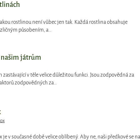
stlinách
ějakou rostlinou není vůbec jen tak. Každá rostlina obsahuje
 rozličným působením, a…
 našim játrům
án zastávající v těle velice důležitou funkci. Jsou zodpovědná za
h faktorů zodpovědných za…
x
ox
ox je v současné době velice oblíbený. Aby ne, naši předkové se n