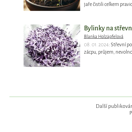
jaře čistili celkem pravi
Bylinky na střevn
Blanka Holzäpfelová
08. 01. 2024
: Střevní p
zácpu, průjem, nevolno
Další publikován
P