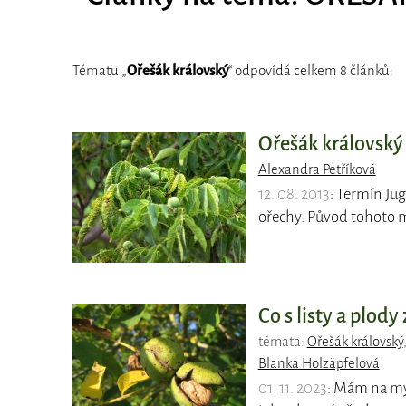
Tématu „
Ořešák královský
“ odpovídá celkem 8 článků:
Ořešák královský 
Alexandra Petříková
12. 08. 2013
: Termín Jug
ořechy. Původ tohoto 
Co s listy a plody
témata:
Ořešák královský
Blanka Holzäpfelová
01. 11. 2023
: Mám na my