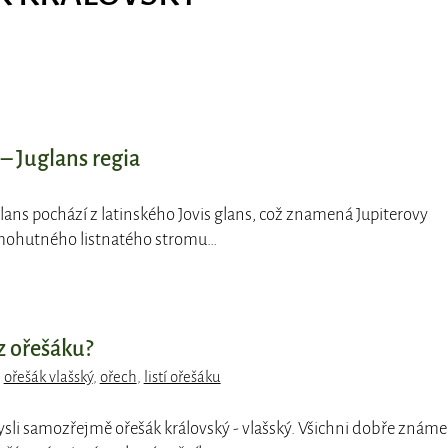
– Juglans regia
lans pochází z latinského Jovis glans, což znamená Jupiterovy
mohutného listnatého stromu…
 z ořešáku?
,
ořešák vlašský
,
ořech
,
listí ořešáku
sli samozřejmě ořešák královský - vlašský. Všichni dobře známe