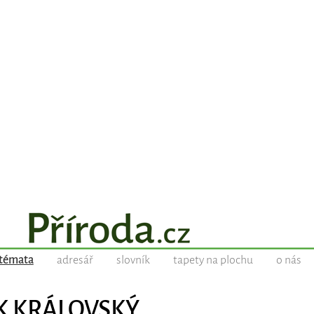
témata
adresář
slovník
tapety na plochu
o nás
ÁK KRÁLOVSKÝ