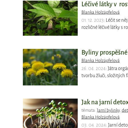
Léčivé látky v ro
Blanka Holzäpfelová
01. 12. 2023
: Léčit se n
rozličné léčivé látky s
Byliny prospěšné
Blanka Holzäpfelová
26. 04. 2024
: Játra org
tvorbu žluči, složitýc
Jak na jarní deto
témata:
Jarní bylinky
,
det
Blanka Holzäpfelová
03. 04. 2024
: Jarní det