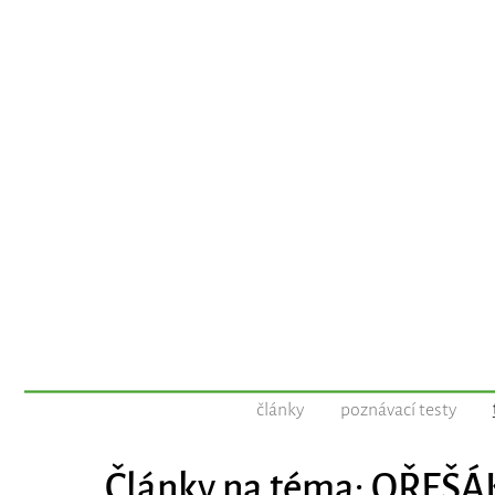
články
poznávací testy
Články na téma: OŘEŠ