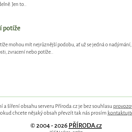
delně. Jen to…
í potíže
otíže mohou mít nejrůznější podobu, ať už se jedná o nadýmání,
sti, zvracení nebo potíže…
í a šíření obsahu serveru Příroda.cz je bez souhlasu
provozo
okud chcete nějaký obsah převzít tak nás prosím
kontaktujt
© 2004 - 2026
PŘÍRODA.cz