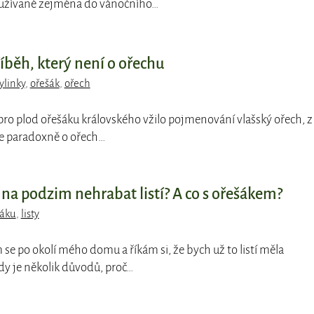
oužívané zejména do vánočního…
říběh, který není o ořechu
ylinky
,
ořešák
,
ořech
e pro plod ořešáku královského vžilo pojmenování vlašský ořech, z
se paradoxně o ořech…
 na podzim nehrabat listí? A co s ořešákem?
šáku
,
listy
 se po okolí mého domu a říkám si, že bych už to listí měla
ady je několik důvodů, proč…