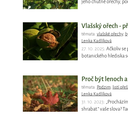
jeho chutné ořechy, p
Vlašský ořech - p
témata:
vlašské ořechy
,
b
Lenka Kadlíková
27. 10. 2025
: Ačkoliv s
botanického hlediska 
Proč být lenoch a
témata:
Podzim
,
listí oře
Lenka Kadlíková
31. 10. 2023
: „Procházím
shrabat.“ vaše slova? T