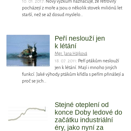
10. 01. 2017
: Nový výzkum naznačuje, že retroviry
pocházejí z moře a jsou o několik stovek miliónů let
starší, než se až dosud myslelo…
Peří neslouží jen
k létání
Mgr. Jana Hájková
18. 07. 2011
: Peří ptákům neslouží
jen k létání. Mají i mnoho jiných
funkcí. Jaké výhody ptákům křídla s peřím přinášejí a
proč se jich…
Stejné oteplení od
konce Doby ledové do
začátku industriální
éry, jako nyní za