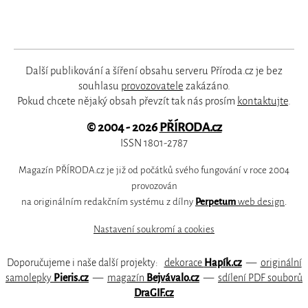
Další publikování a šíření obsahu serveru Příroda.cz je bez
souhlasu
provozovatele
zakázáno.
Pokud chcete nějaký obsah převzít tak nás prosím
kontaktujte
.
© 2004 - 2026
PŘÍRODA.cz
ISSN 1801-2787
Magazín PŘÍRODA.cz je již od počátků svého fungování v roce 2004
provozován
na originálním redakčním systému z dílny
Perpetum
web design
.
Nastavení soukromí a cookies
Doporučujeme i naše další projekty:
dekorace
Hapík.cz
—
originální
samolepky
Pieris.cz
—
magazín
Bejvávalo.cz
—
sdílení PDF souborů
DraGIF.cz