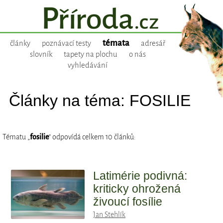
témata
články
poznávací testy
adresář
slovník
tapety na plochu
o nás
vyhledávání
Články na téma: FOSILIE
Tématu „
fosilie
“ odpovídá celkem 10 článků:
Latimérie podivná:
kriticky ohrožená
živoucí fosílie
Jan Stehlík