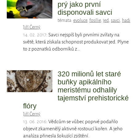
prý jako první
disponovali savci
témata:
evoluce
,
fosílie
,
jed
,
savci
,
hadi
Jiří Černý
14. 02. 2017
: Savci nejspíš byli prvními zvířaty na
světě, která získala schopnost produkovat jed. Plyne
to z poznatků odborníků z…
320 milionů let staré
buňky apikálního
meristému odhalily
tajemství prehistorické
flóry
Jiří Černý
13. 06. 2016
: Vědcům se vůbec poprvé podařilo
objevit zkamenělý aktivně rostoucí kořen. A jeho
analýza přinesla šokující zjištění.