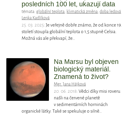
posledních 100 let, ukazují data
témata:
globální teplota
,
klimatická změna
,
doba ledová
Lenka Kadlíková
25. 03. 2025
: Je veřejně dobře známo, že od konce 19.
století stoupla globální teplota o 1,5 stupně Celsia.
Možná vás ale překvapí, že…
Na Marsu byl objeven
biologický materiál.
Znamená to život?
Mgr. Jana Hájková
20. 06. 2018
: Vědci díky misi roveru
našli na červené planetě
v sedimentárních horninách
organické látky. Také se spekuluje o silně…