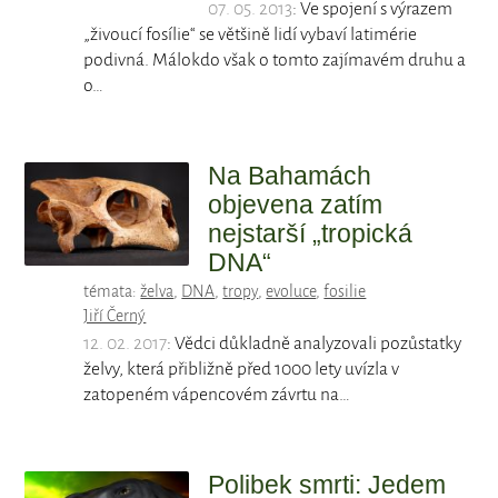
07. 05. 2013
: Ve spojení s výrazem
„živoucí fosílie“ se většině lidí vybaví latimérie
podivná. Málokdo však o tomto zajímavém druhu a
o…
Na Bahamách
objevena zatím
nejstarší „tropická
DNA“
témata:
želva
,
DNA
,
tropy
,
evoluce
,
fosilie
Jiří Černý
12. 02. 2017
: Vědci důkladně analyzovali pozůstatky
želvy, která přibližně před 1000 lety uvízla v
zatopeném vápencovém závrtu na…
Polibek smrti: Jedem