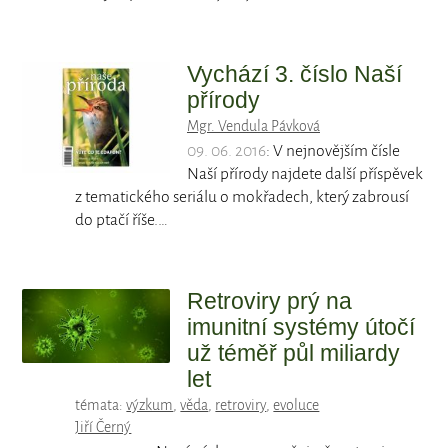
Vychází 3. číslo Naší
přírody
Mgr. Vendula Pávková
09. 06. 2016
: V nejnovějším čísle
Naší přírody najdete další příspěvek
z tematického seriálu o mokřadech, který zabrousí
do ptačí říše.…
Retroviry prý na
imunitní systémy útočí
už téměř půl miliardy
let
témata:
výzkum
,
věda
,
retroviry
,
evoluce
Jiří Černý