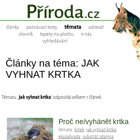
témata
články
poznávací testy
adresář
slovník
tapety na plochu
o nás
vyhledávání
Články na téma: JAK
VYHNAT KRTKA
Tématu „
jak vyhnat krtka
“ odpovídá celkem 1 článek:
Proč ne/vyhánět krtka
témata:
krtek
,
jak vyhnat krtka
,
ekozahrada
,
substrát zdarma