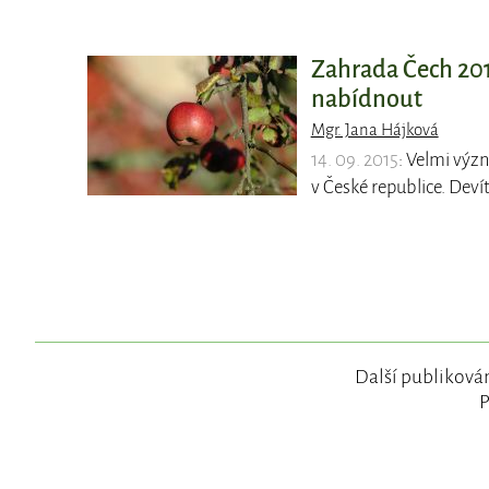
Zahrada Čech 201
nabídnout
Mgr. Jana Hájková
14. 09. 2015
: Velmi výz
v České republice. Deví
Další publikován
P