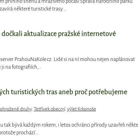
em prvního sněhu a mrazivého počasí Správa národního parku
vírá některé turistické trasy.…
se dočkali aktualizace pražské internetové
 server PrahouNaKole.cz. Lidé si na ní mohou nejen naplánovat
 ji na fotografiích,…
ých turistických tras aneb proč potřebujeme
ohrožené druhy
,
Tetřívek obecný
,
výlet Krkonoše
mu tak bývá každým rokem, i letos ochránci přírody uzavřeli někt
 protože prochází…