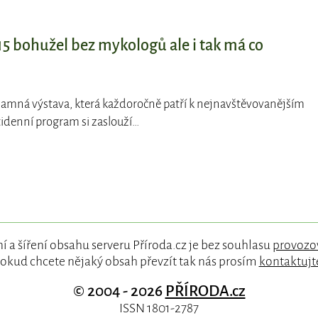
5 bohužel bez mykologů ale i tak má co
namná výstava, která každoročně patří k nejnavštěvovanějším
tidenní program si zaslouží…
í a šíření obsahu serveru Příroda.cz je bez souhlasu
provozo
okud chcete nějaký obsah převzít tak nás prosím
kontaktujt
© 2004 - 2026
PŘÍRODA.cz
ISSN 1801-2787