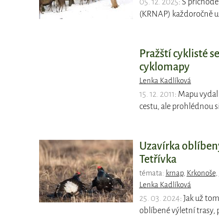
05. 12. 2025
: S příchod
(KRNAP) každoročně uza
Pražští cyklisté 
cyklomapy
Lenka Kadlíková
15. 12. 2011
: Mapu vydal
cestu, ale prohlédnou si
Uzavírka oblíben
Tetřívka
témata:
krnap
,
Krkonoše
,
Lenka Kadlíková
25. 03. 2024
: Jak už to
oblíbené výletní trasy,