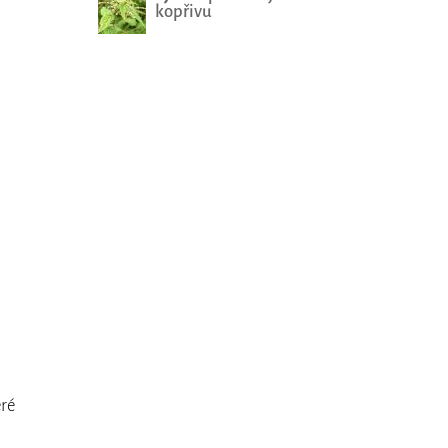
kopřivu
eré