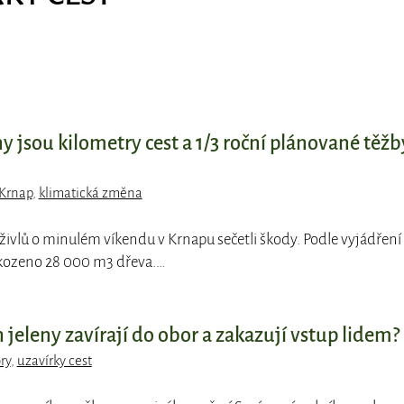
 jsou kilometry cest a 1/3 roční plánované těžb
Krnap
,
klimatická změna
 živlů o minulém víkendu v Krnapu sečetli škody. Podle vyjádření
kozeno 28 000 m3 dřeva.…
 jeleny zavírají do obor a zakazují vstup lidem?
ry
,
uzavírky cest