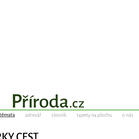
témata
adresář
slovník
tapety na plochu
o nás
RKY CEST