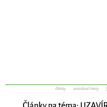
články
poznávací testy
Články na téma: UZAVÍ