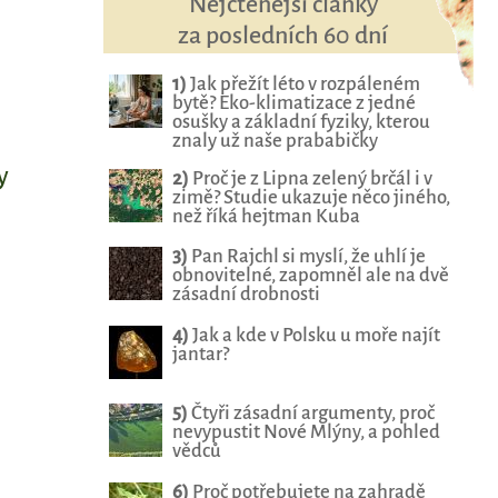
Nejčtenější články
za posledních 60 dní
1)
Jak přežít léto v rozpáleném
bytě? Eko-klimatizace z jedné
osušky a základní fyziky, kterou
znaly už naše prababičky
y
2)
Proč je z Lipna zelený brčál i v
zimě? Studie ukazuje něco jiného,
než říká hejtman Kuba
3)
Pan Rajchl si myslí, že uhlí je
obnovitelné, zapomněl ale na dvě
zásadní drobnosti
4)
Jak a kde v Polsku u moře najít
jantar?
5)
Čtyři zásadní argumenty, proč
nevypustit Nové Mlýny, a pohled
vědců
6)
Proč potřebujete na zahradě