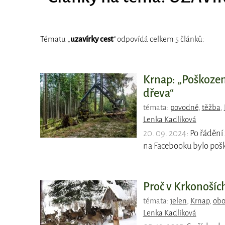
Tématu „
uzavírky cest
“ odpovídá celkem 5 článků:
Krnap: „Poškozeny
dřeva“
témata:
povodně
,
těžba
,
Lenka Kadlíková
20. 09. 2024
: Po řádění
na Facebooku bylo poš
Proč v Krkonoších
témata:
jelen
,
Krnap
,
obo
Lenka Kadlíková