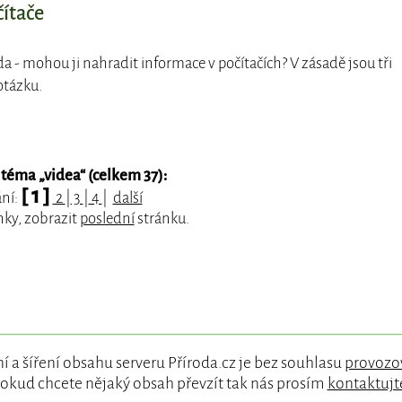
čítače
oda - mohou ji nahradit informace v počítačích? V zásadě jsou tři
otázku.
 téma „
videa
“ (celkem 37):
[ 1 ]
ání:
2
|
3
|
4
|
další
nky, zobrazit
poslední
stránku.
í a šíření obsahu serveru Příroda.cz je bez souhlasu
provozo
okud chcete nějaký obsah převzít tak nás prosím
kontaktujt