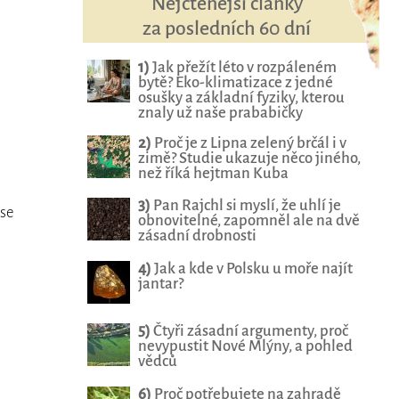
Nejčtenější články
za posledních 60 dní
1)
Jak přežít léto v rozpáleném
bytě? Eko-klimatizace z jedné
osušky a základní fyziky, kterou
znaly už naše prababičky
2)
Proč je z Lipna zelený brčál i v
zimě? Studie ukazuje něco jiného,
než říká hejtman Kuba
3)
Pan Rajchl si myslí, že uhlí je
 se
obnovitelné, zapomněl ale na dvě
zásadní drobnosti
4)
Jak a kde v Polsku u moře najít
jantar?
5)
Čtyři zásadní argumenty, proč
nevypustit Nové Mlýny, a pohled
vědců
6)
Proč potřebujete na zahradě