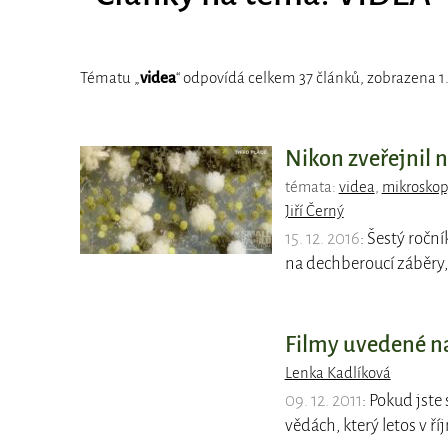
Tématu „
videa
“ odpovídá celkem 37 článků, zobrazena 1.
Nikon zveřejnil n
témata:
videa
,
mikroskop
Jiří Černý
15. 12. 2016
: Šestý ročn
na dechberoucí záběry,
Filmy uvedené na 
Lenka Kadlíková
09. 12. 2011
: Pokud jste
vědách, který letos v ř