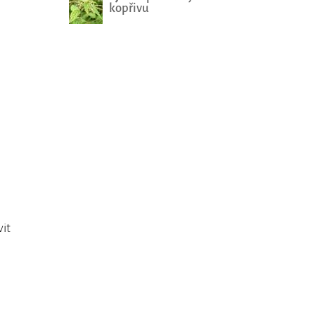
kopřivu
vit