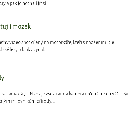
y a pak je nechali jít si…
tuj i mozek
trefný video spot cílený na motorkáře, kteří s nadšením, ale
dské lesy a louky vydala…
dy
era Lamax X7.1 Naos je všestranná kamera určená nejen vášniv
žným milovníkům přírody.…