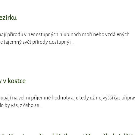
ezírku
mají přirodu v nedostupných hlubinách moří nebo vzdálených
e tajemný svět přírody dostupný i…
y v kostce
oupají na velmi příjemné hodnoty a je tedy už nejvyšší čas připra
o by vás, z čeho se…