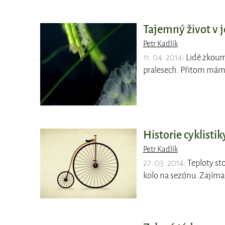
Tajemný život v j
Petr Kadlík
11. 04. 2014
: Lidé zkou
pralesech. Přitom mám
Historie cyklistik
Petr Kadlík
27. 03. 2014
: Teploty st
kolo na sezónu. Zajímal