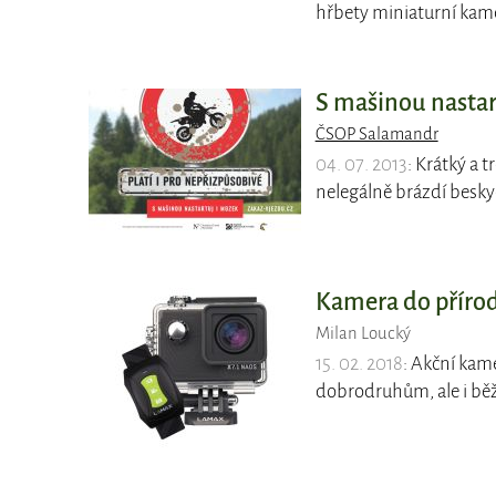
hřbety miniaturní kamer
S mašinou nastar
ČSOP Salamandr
04. 07. 2013
: Krátký a 
nelegálně brázdí besky
Kamera do příro
Milan Loucký
15. 02. 2018
: Akční kam
dobrodruhům, ale i bě