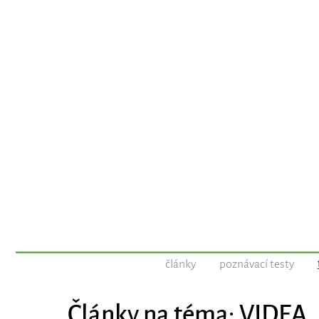
články
poznávací testy
Články na téma: VIDEA