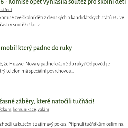
 - Komise opět vyhlásila soutěž pro školní děti
ostředí
 komise zve školní děti z členských a kandidátských států EU ve
časti v soutěži škol v…
mobil který padne do ruky
né, že Huawei Nova 9 padne krásně do ruky? Odpověď je
rý telefon má speciální povrchovou…
žasné záběry, které natočili tučňáci!
ýzkum
,
komunikace
,
volání
rozhodli uskutečnit zajímavý pokus. Připnuli tučňákům oslím na