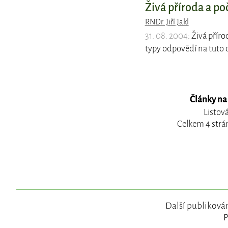
Živá příroda a po
RNDr. Jiří Jakl
31. 08. 2004
: Živá přír
typy odpovědí na tuto 
Články na
Listov
Celkem 4 strá
Další publikován
P