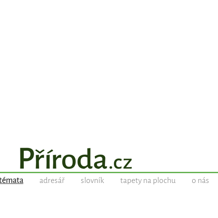
témata
adresář
slovník
tapety na plochu
o nás