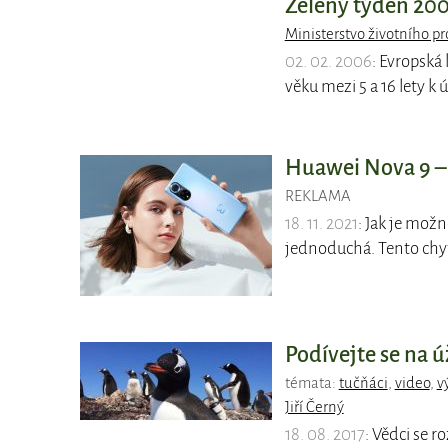
Zelený týden 2006
Ministerstvo životního pr
02. 02. 2006
: Evropská
věku mezi 5 a 16 lety k ú
Huawei Nova 9 – 
REKLAMA
18. 11. 2021
: Jak je mož
jednoduchá. Tento chyt
Podívejte se na ú
témata:
tučňáci
,
video
,
v
Jiří Černý
18. 08. 2017
: Vědci se 