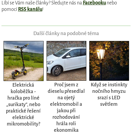
Líbí se Vám naše články? Sledujte nás na
Facebooku
nebo
pomocí
RSS kanálu
!
Další články na podobné téma
Proč jsem z
Když se instinkty
Elektrická
dieselu přesedlal
nočního hmyzu
koloběžka -
na ojetý
srazí s LED
hračka pro líné
elektromobil a
světlem
„surikaty“, nebo
jakou při
praktické řešení
rozhodování
elektrické
hrála roli
mikromobility?
ekonomika