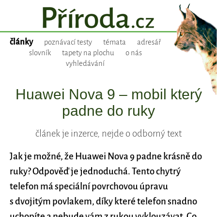
články
poznávací testy
témata
adresář
slovník
tapety na plochu
o nás
vyhledávání
Huawei Nova 9 – mobil který
padne do ruky
článek je inzerce, nejde o odborný text
Jak je možné, že Huawei Nova 9 padne krásně do
ruky? Odpověď je jednoduchá. Tento chytrý
telefon má speciální povrchovou úpravu
s dvojitým povlakem, díky které telefon snadno
uchopíte a nebude vám z rukou vyklouzávat. Co