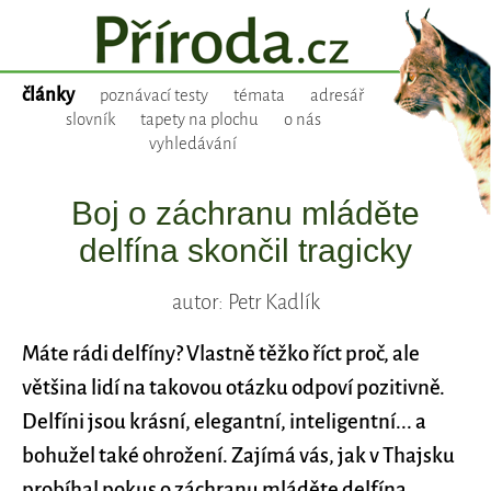
články
poznávací testy
témata
adresář
slovník
tapety na plochu
o nás
vyhledávání
Boj o záchranu mláděte
delfína skončil tragicky
autor: Petr Kadlík
Máte rádi delfíny? Vlastně těžko říct proč, ale
většina lidí na takovou otázku odpoví pozitivně.
Delfíni jsou krásní, elegantní, inteligentní... a
bohužel také ohrožení. Zajímá vás, jak v Thajsku
probíhal pokus o záchranu mláděte delfína