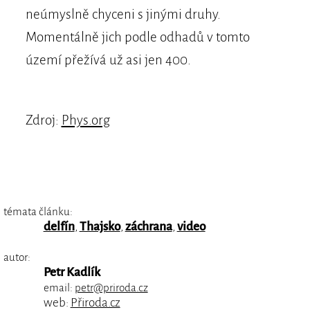
neúmyslně chyceni s jinými druhy.
Momentálně jich podle odhadů v tomto
území přežívá už asi jen 400.
Zdroj:
Phys.org
témata článku:
delfín
,
Thajsko
,
záchrana
,
video
autor:
Petr Kadlík
email:
petr@priroda.cz
web:
Přiroda.cz