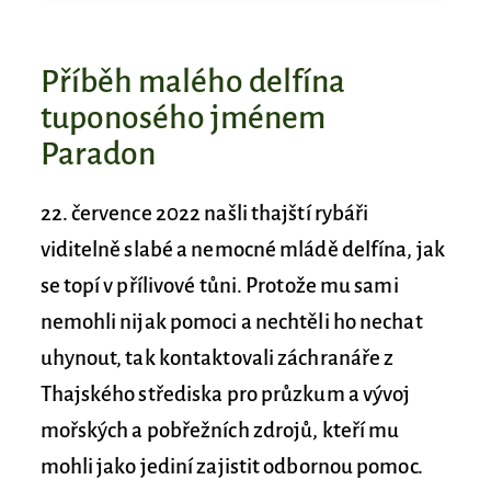
Příběh malého delfína
tuponosého jménem
Paradon
22. července 2022 našli thajští rybáři
viditelně slabé a nemocné mládě delfína, jak
se topí v přílivové tůni. Protože mu sami
nemohli nijak pomoci a nechtěli ho nechat
uhynout, tak kontaktovali záchranáře z
Thajského střediska pro průzkum a vývoj
mořských a pobřežních zdrojů, kteří mu
mohli jako jediní zajistit odbornou pomoc.