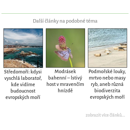
Další články na podobné téma
Modrásek
Podmořské louky,
Středomoří: kdysi
bahenní – lstivý
mrtvo nebo masy
vyschlá laboratoř,
host v mravenčím
ryb, aneb různá
kde vidíme
hnízdě
biodiverzita
budoucnost
evropských moří
evropských moří
zobrazit více článků...