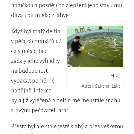
hadičkou a později po zlepšení jeho stavu mu
dávali pít mléko z láhve.
Když byl malý delfín
v péči záchranářů už
celý měsíc, tak
začaly jeho vyhlídky
na budoucnost
Hra.
vypadat poměrně
Autor: Sakchai Lalit
nadějně. Infekce
byla již vyléčená a delfín měl neustále snahu
si svými pečovateli hrát.
Přesto byl ale stále ještě slabý a přes veškerou