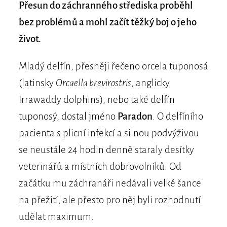
Přesun do záchranného střediska proběhl
bez problémů a mohl začít těžký boj o jeho
život.
Mladý delfín, přesněji řečeno orcela tuponosá
(latinsky
Orcaella brevirostris
, anglicky
Irrawaddy dolphins), nebo také delfín
tuponosý, dostal jméno
Paradon
. O delfíního
pacienta s plicní infekcí a silnou podvýživou
se neustále 24 hodin denně staraly desítky
veterinářů a místních dobrovolníků. Od
začátku mu záchranáři nedávali velké šance
na přežití, ale přesto pro něj byli rozhodnutí
udělat maximum.