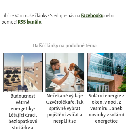
Líbí se Vám naše články? Sledujte nás na
Facebooku
nebo
pomocí
RSS kanálu
!
Další články na podobné téma
Nečekané výdaje
Solární energie z
Budoucnost
u zvěrolékaře: Jak
oken, v noci, z
větrné
správně vybrat
vesmíru... aneb
energetiky:
pojištění zvířat a
novinky v solární
Létající draci,
nespálit se
energetice
bezlopatkové
stožárky a