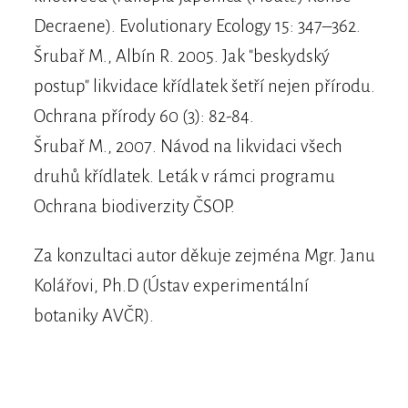
Decraene). Evolutionary Ecology 15: 347–362.
Šrubař M., Albín R. 2005. Jak "beskydský
postup" likvidace křídlatek šetří nejen přírodu.
Ochrana přírody 60 (3): 82-84.
Šrubař M., 2007. Návod na likvidaci všech
druhů křídlatek. Leták v rámci programu
Ochrana biodiverzity ČSOP.
Za konzultaci autor děkuje zejména Mgr. Janu
Kolářovi, Ph.D (Ústav experimentální
botaniky AVČR).