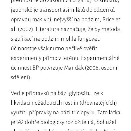
přednostně do zásobních orgánů). U křídlatky
japonské je transport asimilátů do oddenků
opravdu masivní, nejvyšší na podzim, Price et
al. (2002). Literatura naznačuje, že by metoda
s aplikací na podzim mohla fungovat,
účinnost je však nutno pečlivě ověřit
experimenty přímo v terénu. Experimentálně
účinnost BP potvrzuje Mandák (2008, osobní
sdělení).
Vedle přípravků na bázi glyfosátu lze k
likvidaci nežádoucích rostlin (dřevnatějících)
využít i přípravky na bázi triclopyru. Tato látka
je též dobře biologicky rozložitelná, bohužel