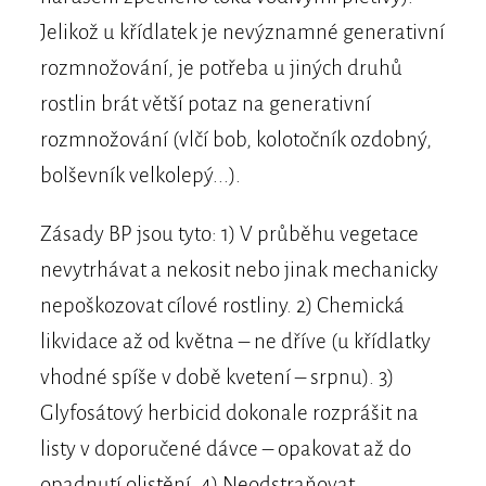
Jelikož u křídlatek je nevýznamné generativní
rozmnožování, je potřeba u jiných druhů
rostlin brát větší potaz na generativní
rozmnožování (vlčí bob, kolotočník ozdobný,
bolševník velkolepý...).
Zásady BP jsou tyto: 1) V průběhu vegetace
nevytrhávat a nekosit nebo jinak mechanicky
nepoškozovat cílové rostliny. 2) Chemická
likvidace až od května – ne dříve (u křídlatky
vhodné spíše v době kvetení – srpnu). 3)
Glyfosátový herbicid dokonale rozprášit na
listy v doporučené dávce – opakovat až do
opadnutí olistění. 4) Neodstraňovat