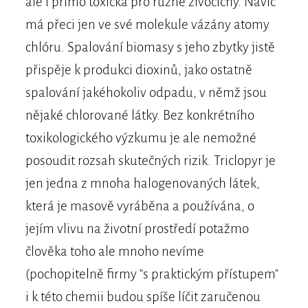
ale i přímo toxická pro různé živočichy. Navíc
má přeci jen ve své molekule vázány atomy
chlóru. Spalování biomasy s jeho zbytky jistě
přispěje k produkci dioxinů, jako ostatně
spalování jakéhokoliv odpadu, v němž jsou
nějaké chlorované látky. Bez konkrétního
toxikologického výzkumu je ale nemožné
posoudit rozsah skutečných rizik. Triclopyr je
jen jedna z mnoha halogenovaných látek,
která je masově vyráběna a používána, o
jejím vlivu na životní prostředí potažmo
člověka toho ale mnoho nevíme
(pochopitelně firmy "s praktickým přístupem"
i k této chemii budou spíše líčit zaručenou