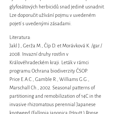
glyfosátových herbicidů snad jedině usnadnit.
Lze doporučit užívání pojmu v uvedeném
pojetí s uvedenými zásadami.
Literatura:
Jakl J., Gerža M., Číp D. et Morávková K. /gar./
2008. Invazní druhy rostlin v
Královéhradeckém kraji. Leták v rámci
programu Ochrana biodiverzity ČSOP.
Price E.A.C., Gamble R., Williams G.G.,
Marschall Ch., 2002. Seasonal patterns of
partitioning and remobilization of 14C in the
invasive rhizomatous perennial Japanese
knotweed (Fallopia japonica (Houtt.) Ronse