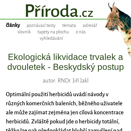
články
poznávací testy
témata
adresář
slovník
tapety na plochu
o nás
vyhledávání
Ekologická likvidace trvalek a
dvouletek - Beskydský postup
autor: RNDr. Jiří Jakl
Optimální použití herbicidů uvádí návody v
různých komerčních baleních, běžného uživatele
ale může zajímat zejména jen cílová koncentrace
herbicidů. Zvláště pokud jde o herbicidy totální,
těžko lze pak předpokládat hlubší zamyšlení nad