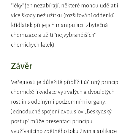
"léky" jen nezabírají, některé mohou udělat i
více škody než užitku (rozšiřování oddenků
křídlatek při jejich manipulaci, zbytečná
chemizace a užití "nejvybranějších"
chemických látek).
Závěr
Veřejnosti je důležité přiblížit účinný princip
chemické likvidace vytrvalých a dvouletých
rostlin s odolnými podzemními orgány.
Jednoduché spojení dvou slov „Beskydský
postup“ může presentaci principu
využívajícího zpětného toku živin a aplikace