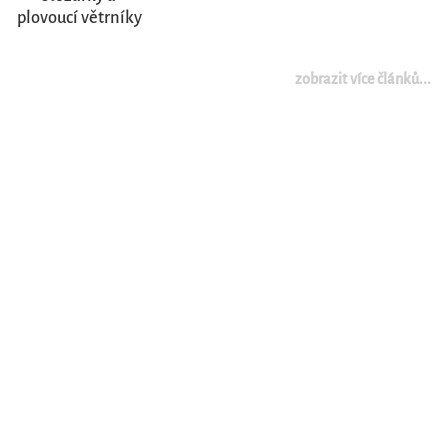
plovoucí větrníky
zobrazit více článků...