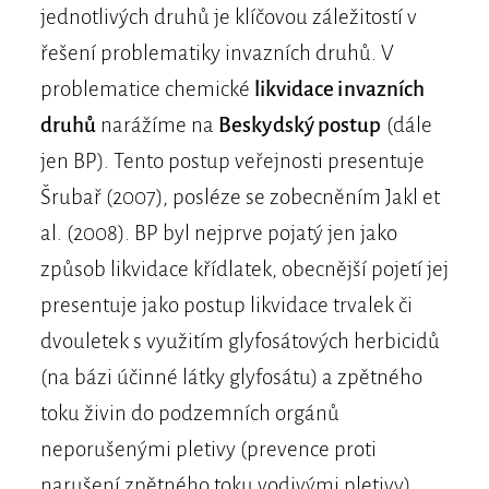
jednotlivých druhů je klíčovou záležitostí v
řešení problematiky invazních druhů. V
problematice chemické
likvidace invazních
druhů
narážíme na
Beskydský postup
(dále
jen BP). Tento postup veřejnosti presentuje
Šrubař (2007), posléze se zobecněním Jakl et
al. (2008). BP byl nejprve pojatý jen jako
způsob likvidace křídlatek, obecnější pojetí jej
presentuje jako postup likvidace trvalek či
dvouletek s využitím glyfosátových herbicidů
(na bázi účinné látky glyfosátu) a zpětného
toku živin do podzemních orgánů
neporušenými pletivy (prevence proti
narušení zpětného toku vodivými pletivy).