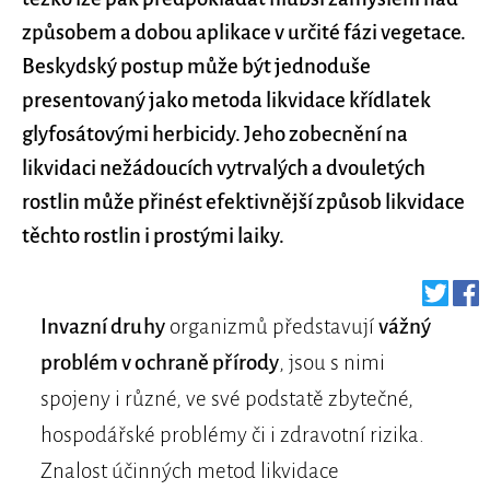
způsobem a dobou aplikace v určité fázi vegetace.
Beskydský postup může být jednoduše
presentovaný jako metoda likvidace křídlatek
glyfosátovými herbicidy. Jeho zobecnění na
likvidaci nežádoucích vytrvalých a dvouletých
rostlin může přinést efektivnější způsob likvidace
těchto rostlin i prostými laiky.
Invazní druhy
organizmů představují
vážný
problém v ochraně přírody
, jsou s nimi
spojeny i různé, ve své podstatě zbytečné,
hospodářské problémy či i zdravotní rizika.
Znalost účinných metod likvidace