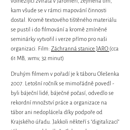
volněžijící zvířata v Jaroměři, zejména tím,
kam všude se v rámci mapování činnosti
dostal. Kromě textového tištěného materiálu
se pustil i do filmování a kromě zmíněné
seminárky vytvořil i verze přímo pro naši
organizaci. Film:
Záchranná stanice JARO
(cca
61 MB, .wmv, 32 minut)
Druhým filmem v pořadí je k táboru Olešenka
2007. Letošní ročník se mimořádně povedl -
byli báječní lidé, báječné počasí, odvedlo se
rekordní množství práce a organizace na
tábor ani nedoplácela díky podpoře od
Krajského úřadu. Jakkoli někteří s "digitalizací"