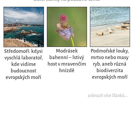
Modrásek
Podmořské louky,
Středomoří: kdysi
bahenní – lstivý
mrtvo nebo masy
vyschlá laboratoř,
host v mravenčím
ryb, aneb různá
kde vidíme
hnízdě
biodiverzita
budoucnost
evropských moří
evropských moří
zobrazit více článků...