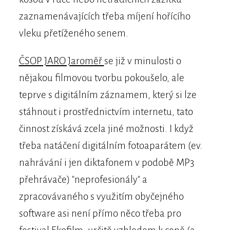
zaznamenávajících třeba míjení hořícího
vleku přetíženého senem.
ČSOP JARO Jaroměř
se již v minulosti o
nějakou filmovou tvorbu pokoušelo, ale
teprve s digitálním záznamem, který si lze
stáhnout i prostřednictvím internetu, tato
činnost získává zcela jiné možnosti. I když
třeba natáčení digitálním fotoaparátem (ev.
nahrávání i jen diktafonem v podobě MP3
přehrávače) "neprofesionály" a
zpracovávaného s využitím obyčejného
software asi není přímo něco třeba pro