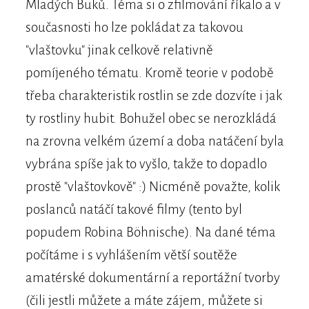
Mladých Buků. Téma si o zfilmování říkalo a v
současnosti ho lze pokládat za takovou
"vlaštovku" jinak celkově relativně
pomíjeného tématu. Kromě teorie v podobě
třeba charakteristik rostlin se zde dozvíte i jak
ty rostliny hubit. Bohužel obec se nerozkládá
na zrovna velkém území a doba natáčení byla
vybrána spíše jak to vyšlo, takže to dopadlo
prostě "vlaštovkově" :) Nicméně považte, kolik
poslanců natáčí takové filmy (tento byl
popudem Robina Böhnische). Na dané téma
počítáme i s vyhlášením větší soutěže
amatérské dokumentární a reportážní tvorby
(čili jestli můžete a máte zájem, můžete si