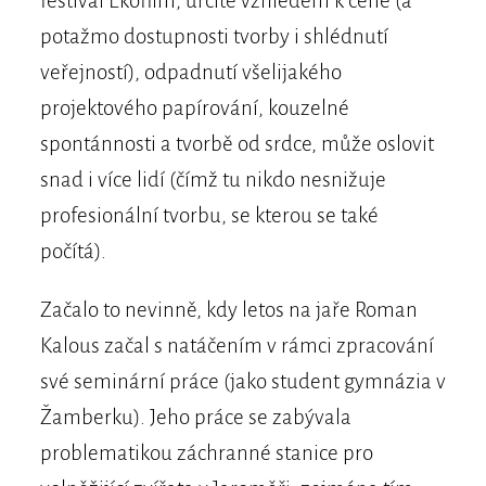
festival Ekofilm, určitě vzhledem k ceně (a
potažmo dostupnosti tvorby i shlédnutí
veřejností), odpadnutí všelijakého
projektového papírování, kouzelné
spontánnosti a tvorbě od srdce, může oslovit
snad i více lidí (čímž tu nikdo nesnižuje
profesionální tvorbu, se kterou se také
počítá).
Začalo to nevinně, kdy letos na jaře Roman
Kalous začal s natáčením v rámci zpracování
své seminární práce (jako student gymnázia v
Žamberku). Jeho práce se zabývala
problematikou záchranné stanice pro