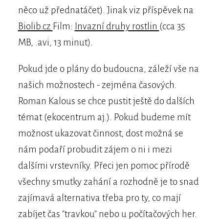
něco už přednatáčet). Jinak viz příspěvek na
Biolib.cz
Film:
Invazní druhy rostlin
(cca 35
MB, .avi, 13 minut).
Pokud jde o plány do budoucna, záleží vše na
našich možnostech - zejména časových.
Roman Kalous se chce pustit ještě do dalších
témat (ekocentrum aj.). Pokud budeme mít
možnost ukazovat činnost, dost možná se
nám podaří probudit zájem o ni i mezi
dalšími vrstevníky. Přeci jen pomoc přírodě
všechny smutky zahání a rozhodně je to snad
zajímavá alternativa třeba pro ty, co mají
zabíjet čas "travkou" nebo u počítačových her.