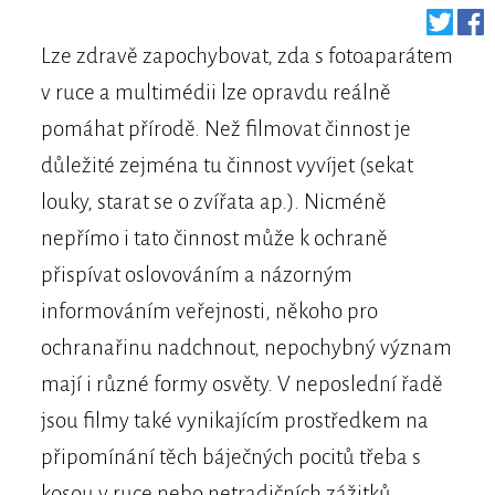
Lze zdravě zapochybovat, zda s fotoaparátem
v ruce a multimédii lze opravdu reálně
pomáhat přírodě. Než filmovat činnost je
důležité zejména tu činnost vyvíjet (sekat
louky, starat se o zvířata ap.). Nicméně
nepřímo i tato činnost může k ochraně
přispívat oslovováním a názorným
informováním veřejnosti, někoho pro
ochranařinu nadchnout, nepochybný význam
mají i různé formy osvěty. V neposlední řadě
jsou filmy také vynikajícím prostředkem na
připomínání těch báječných pocitů třeba s
kosou v ruce nebo netradičních zážitků