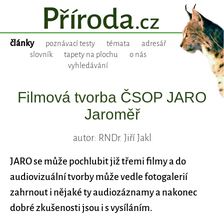
články
poznávací testy
témata
adresář
slovník
tapety na plochu
o nás
vyhledávání
Filmová tvorba ČSOP JARO
Jaroměř
autor: RNDr. Jiří Jakl
JARO se může pochlubit již třemi filmy a do
audiovizuální tvorby může vedle fotogalerií
zahrnout i nějaké ty audiozáznamy a nakonec
dobré zkušenosti jsou i s vysíláním.