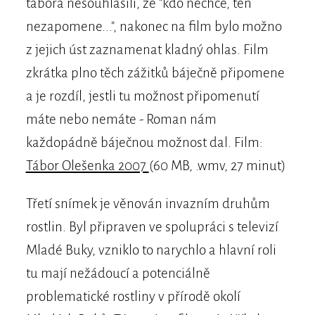
tábora nesouhlasili, že "kdo nechce, ten
nezapomene...", nakonec na film bylo možno
z jejich úst zaznamenat kladný ohlas. Film
zkrátka plno těch zážitků báječně připomene
a je rozdíl, jestli tu možnost připomenutí
máte nebo nemáte - Roman nám
každopádně báječnou možnost dal. Film:
Tábor Olešenka 2007
(60 MB, .wmv, 27 minut)
Třetí snímek je věnován invazním druhům
rostlin. Byl připraven ve spolupráci s televizí
Mladé Buky, vzniklo to narychlo a hlavní roli
tu mají nežádoucí a potenciálně
problematické rostliny v přírodě okolí