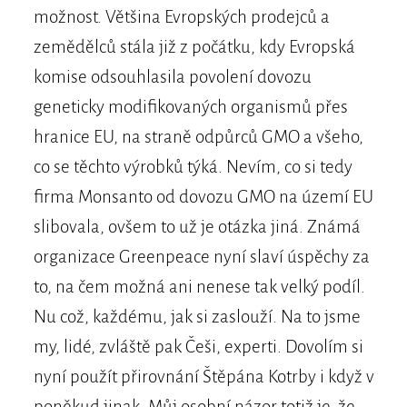
možnost. Většina Evropských prodejců a
zemědělců stála již z počátku, kdy Evropská
komise odsouhlasila povolení dovozu
geneticky modifikovaných organismů přes
hranice EU, na straně odpůrců GMO a všeho,
co se těchto výrobků týká. Nevím, co si tedy
firma Monsanto od dovozu GMO na území EU
slibovala, ovšem to už je otázka jiná. Známá
organizace Greenpeace nyní slaví úspěchy za
to, na čem možná ani nenese tak velký podíl.
Nu což, každému, jak si zaslouží. Na to jsme
my, lidé, zvláště pak Češi, experti. Dovolím si
nyní použít přirovnání Štěpána Kotrby i když v
poněkud jinak. Můj osobní názor totiž je, že