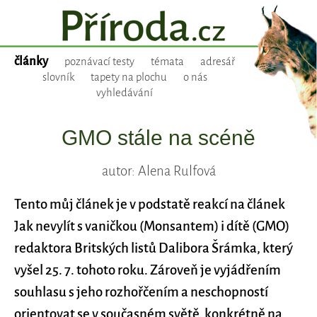
články
poznávací testy
témata
adresář
slovník
tapety na plochu
o nás
vyhledávání
GMO stále na scéně
autor: Alena Rulfová
Tento můj článek je v podstatě reakcí na článek
Jak nevylít s vaničkou (Monsantem) i dítě (GMO)
redaktora Britských listů Dalibora Šrámka, který
vyšel 25. 7. tohoto roku. Zároveň je vyjádřením
souhlasu s jeho rozhořčením a neschopností
orientovat se v současném světě, konkrétně na