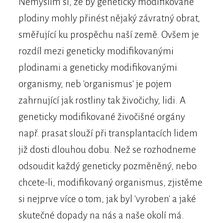
Nemyslím si, že by geneticky modifikované
plodiny mohly přinést nějaký závratný obrat,
směřující ku prospěchu naší země. Ovšem je
rozdíl mezi geneticky modifikovanými
plodinami a geneticky modifikovanými
organismy, neb 'organismus' je pojem
zahrnující jak rostliny tak živočichy, lidi. A
geneticky modifikované živočišné orgány
např. prasat slouží při transplantacích lidem
již dosti dlouhou dobu. Než se rozhodneme
odsoudit každý geneticky pozměněný, nebo
chcete-li, modifikovaný organismus, zjistěme
si nejprve více o tom, jak byl 'vyroben' a jaké
skutečné dopady na nás a naše okolí má.