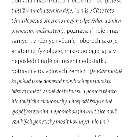
pomáhali například při léčbě nemocí
(jistě se
tak již v mnoha zemích děje, i u nás v ČR je toto
téma doposud otevřeno novým odpovědím a z nich
plynoucím možnostem)
, poznávání nejen nás
samých, v různých vědních oborech jako je
anatomie, fyziologie, mikrobiologie, aj. a v
neposlední řadě při řešení nedostatku
potravin v rozvojových zemích.
(Je však možné,
že pokud jsme doposud nebyli schopni jakožto
lidstvo nalézt v sobě dostatek sil a pomoci těmto
hladovějícím ekonomicky a hospodářsky méně
vyspělým zemím, nepomohou jim ani tisíce nově
vzniklých geneticky modifikovaných plodin.)
.