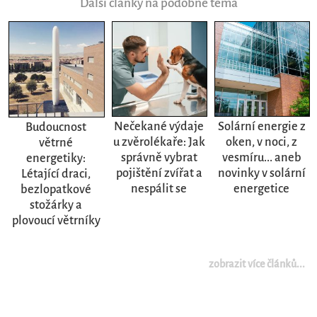
Další články na podobné téma
Nečekané výdaje
Solární energie z
Budoucnost
u zvěrolékaře: Jak
oken, v noci, z
větrné
správně vybrat
vesmíru... aneb
energetiky:
pojištění zvířat a
novinky v solární
Létající draci,
nespálit se
energetice
bezlopatkové
stožárky a
plovoucí větrníky
zobrazit více článků...