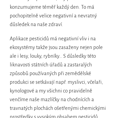
konzumujeme téměř každý den. To má
pochopitelně velice negativní a nevratný
důsledek na naše zdraví.
Aplikace pesticidů má negativní vliv i na
ekosystémy takže jsou zasaženy nejen pole
ale i lesy, louky, rybníky… S důsledky této
liknavosti státních úřadů a zastaralých
způsobů používaných při zemědělské
produkci se setkávají např. myslivci, včelaři,
kynologové a my všichni co pravidelně
venčíme naše mazlíčky na chodnících a
travnatých plochách ošetřenými chemickými
prostředky s vysokým obsahem pesticidů.