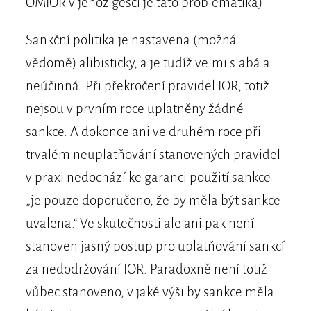
OMIOR v jehož gesci je tato problematika)
Sankční politika je nastavena (možná
vědomě) alibisticky, a je tudíž velmi slabá a
neúčinná. Při překročení pravidel IOR, totiž
nejsou v prvním roce uplatněny žádné
sankce. A dokonce ani ve druhém roce při
trvalém neuplatňování stanovených pravidel
v praxi nedochází ke garanci použití sankce –
„je pouze doporučeno, že by měla být sankce
uvalena.“ Ve skutečnosti ale ani pak není
stanoven jasný postup pro uplatňování sankcí
za nedodržování IOR. Paradoxně není totiž
vůbec stanoveno, v jaké výši by sankce měla