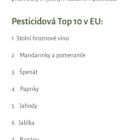
Pesticidová Top 10 v EU:
1. Stolní hroznové víno
2. Mandarinky a pomeranče
3. Špenát
4. Papriky
5. Jahody
6. Jablka
7. Banány