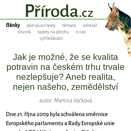
články
poznávací testy
témata
adresář
slovník
tapety na plochu
o nás
vyhledávání
Jak je možné, že se kvalita
potravin na českém trhu trvale
nezlepšuje? Aneb realita,
nejen našeho, zemědělství
autor: Martina Vacková
Dne 21. října 2009 byla schválena směrnice
Evropského parlamentu a Rady Evropské unie