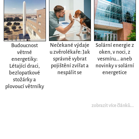
Nečekané výdaje
Solární energie z
Budoucnost
u zvěrolékaře: Jak
oken, v noci, z
větrné
správně vybrat
vesmíru... aneb
energetiky:
pojištění zvířat a
novinky v solární
Létající draci,
nespálit se
energetice
bezlopatkové
stožárky a
plovoucí větrníky
zobrazit více článků...