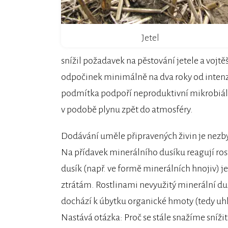
Jetel
snížil požadavek na pěstování jetele a vojtě
odpočinek minimálně na dva roky od intenz
podmítka podpoří neproduktivní mikrobiální 
v podobě plynu zpět do atmosféry.
Dodávání uměle připravených živin je nezb
Na přídavek minerálního dusíku reagují ros
dusík (např. ve formě minerálních hnojiv) j
ztrátám. Rostlinami nevyužitý minerální d
dochází k úbytku organické hmoty (tedy uhl
Nastává otázka: Proč se stále snažíme sníži