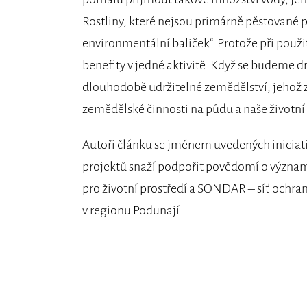
Rostliny, které nejsou primárně pěstované 
environmentální baliček“. Protože při použi
benefity v jedné aktivitě. Když se budeme drž
dlouhodobě udržitelné zemědělství, jehož z
zemědělské činnosti na půdu a naše životní 
Autoři článku se jménem uvedených iniciati
projektů snaží podpořit povědomí o význa
pro životní prostředí a SONDAR – síť ochra
v regionu Podunají.