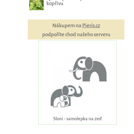
kopřivu
Nákupem na
Pieris.cz
podpoříte chod našeho serveru
Sloni - samolepka na zeď