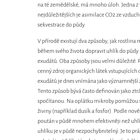
na té zemědělské, má mnoho úloh. Jedna z 
nejdůležitějších je asimilace CO2 ze vzduch
sekvestrace do půdy.
V přírodě existují dva způsoby, jak rostlina
během svého života dopravit uhlík do půdy
exudátů. Oba způsoby jsou velmi důležité. 
cenný zdroj organických látek vstupujících
exudátů je dnes vnímána jako významnější 
Tento způsob bývá často definován jako ztrát
spočítanou. Na oplátku mikroby pomůžou svou
živiny (například dusík a fosfor). Podle nov
poután v půdě mnohem efektivněji než uhlí
uhlíku je v půdě nezpochybnitelný. Je to pr