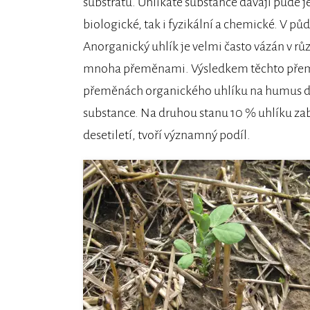
substrátu. Uhlíkaté substance dávají půdě jej
biologické, tak i fyzikální a chemické. V p
Anorganický uhlík je velmi často vázán v r
mnoha přeměnami. Výsledkem těchto přeměn
přeměnách organického uhlíku na humus do
substance. Na druhou stanu 10 % uhlíku zab
desetiletí, tvoří významný podíl.