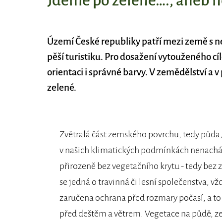
Jděme po zelené…., aneb 
Území České republiky patří mezi země s nej
pěší turistiku. Pro dosažení vytouženého c
orientaci i správné barvy. V zemědělství a
zelené.
Zvětralá část zemského povrchu, tedy půda,
v našich klimatických podmínkách nenachá
přirozeně bez vegetačního krytu - tedy bez z
se jedná o travinná či lesní společenstva, vž
zaručena ochrana před rozmary počasí, a to
před deštěm a větrem. Vegetace na půdě, 