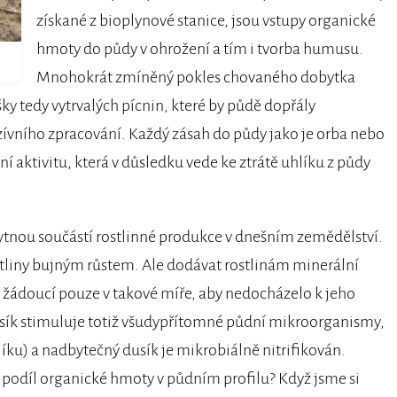
získané z bioplynové stanice, jsou vstupy organické
hmoty do půdy v ohrožení a tím i tvorba humusu.
Mnohokrát zmíněný pokles chovaného dobytka
šky tedy vytrvalých pícnin, které by půdě dopřály
ívního zpracování. Každý zásah do půdy jako je orba nebo
aktivitu, která v důsledku vede ke ztrátě uhlíku z půdy
ytnou součástí rostlinné produkce v dnešním zemědělství.
tliny bujným růstem. Ale dodávat rostlinám minerální
e žádoucí pouze v takové míře, aby nedocházelo k jeho
usík stimuluje totiž všudypřítomné půdní mikroorganismy,
íku) a nadbytečný dusík je mikrobiálně nitrifikován.
t podíl organické hmoty v půdním profilu? Když jsme si