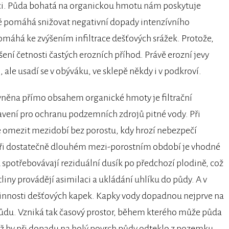
nci. Půda bohatá na organickou hmotu nám poskytuje
ě pomáhá snižovat negativní dopady intenzívního
máhá ke zvýšením infiltrace dešťových srážek. Protože,
ení četnosti častých erozních příhod. Právě erozní jevy
 ale usadí se v obýváku, ve sklepě někdy i v podkroví.
ivněna přímo obsahem organické hmoty je filtrační
vení pro ochranu podzemních zdrojů pitné vody. Při
e omezit mezidobí bez porostu, kdy hrozí nebezpečí
 Při dostatečně dlouhém mezi-porostním období je vhodné
u spotřebovávají reziduální dusík po předchozí plodině, což
tliny provádějí asimilaci a ukládání uhlíku do půdy. A v
činnosti dešťových kapek. Kapky vody dopadnou nejprve na
 půdu. Vzniká tak časový prostor, během kterého může půda
ž by při dopadu na holý povrch půdy odteklo z pozemku.