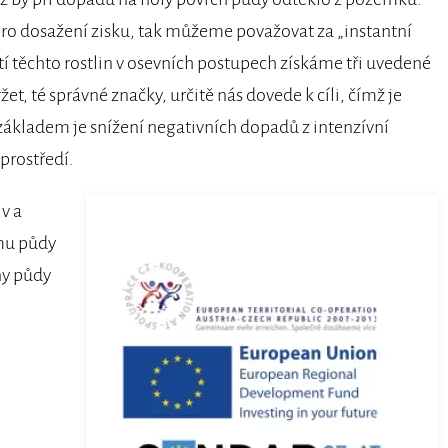
pro dosažení zisku, tak můžeme považovat za „instantní
tí těchto rostlin v osevních postupech získáme tři uvedené
et, té správné značky, určitě nás dovede k cíli, čímž je
ákladem je snížení negativních dopadů z intenzívní
prostředí.
v a
mu půdy
ny půdy