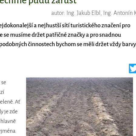
nechme půdu zarůst
autor: Ing. Jakub Elbl, Ing. Antonín 
dokonalejší a nejhustší sítí turistického značení pro
íle se musíme držet patřičné značky a pro snadnou
 v podobných činnostech bychom se měli držet vždy barvy
 se
zí
eleně. Ať
dy je zde
 hlavně
zejména