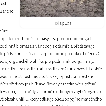
těch
u a jeho
Holá půda
 může
: opadem rostlinné biomasy a za pomoci kořenových
Rostlinná biomasa živá nebo již odumřelá představuje
 do půdy a procesů v ní. Naproti tomu produkce kořenových
zdroj organického uhlíku pro půdní mikroorganismy.
a uhlíku pro rostlinu, ale rostlina má tuto investici dobře
 činností rostlině, a to tak že ji zpřístupní některé
ějších představ je uhlík uvolňovaný z rostlinných kořenů
k vstupující do půdy ve formě rostlinných zbytků. Význam
ávě obsah uhlíku, který odlišuje půdu od jejího matečného