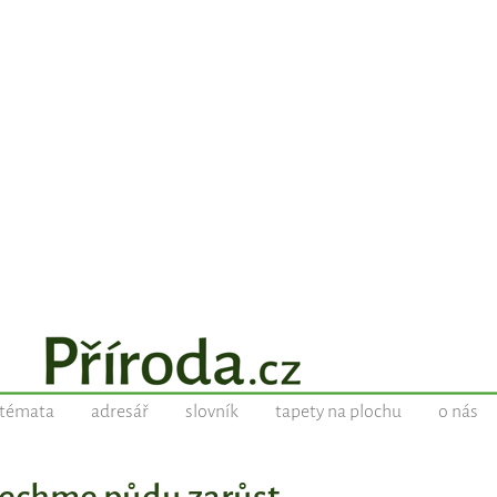
témata
adresář
slovník
tapety na plochu
o nás