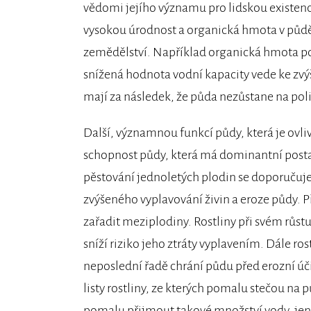
vědomi jejího významu pro lidskou existe
vysokou úrodnost a organická hmota v půd
zemědělství. Například organická hmota po
snížená hodnota vodní kapacity vede ke zvýš
mají za následek, že půda nezůstane na poli,
Další, významnou funkcí půdy, která je ovl
schopnost půdy, která má dominantní posta
pěstování jednoletých plodin se doporučuj
zvýšeného vyplavování živin a eroze půdy.
zařadit meziplodiny. Rostliny při svém růst
sníží riziko jeho ztráty vyplavením. Dále ros
neposlední řadě chrání půdu před erozní ú
listy rostliny, ze kterých pomalu stečou na
pomalu přijmout takové množství vody, jen