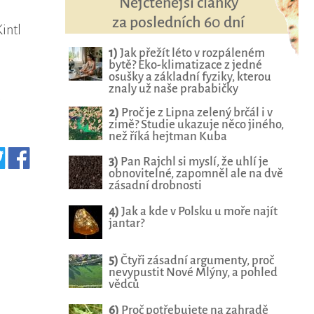
Nejčtenější články
za posledních 60 dní
Kintl
1)
Jak přežít léto v rozpáleném
bytě? Eko-klimatizace z jedné
osušky a základní fyziky, kterou
znaly už naše prababičky
2)
Proč je z Lipna zelený brčál i v
zimě? Studie ukazuje něco jiného,
než říká hejtman Kuba
3)
Pan Rajchl si myslí, že uhlí je
obnovitelné, zapomněl ale na dvě
zásadní drobnosti
4)
Jak a kde v Polsku u moře najít
jantar?
5)
Čtyři zásadní argumenty, proč
nevypustit Nové Mlýny, a pohled
vědců
6)
Proč potřebujete na zahradě