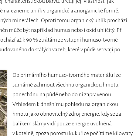
í charakteristickou barvu, určují její vlastnosti jak
ůdě nalezneme uhlík v organické a anorganické formě.
ůzných minerálech. Oproti tomu organický uhlík prochází
 může být například humus nebo i oxid uhličitý. Při
chází až k 90 % ztrátám ze vstupní humuso-tvorné
udovaného do stálých vazeb, které v půdě setrvají po
Do primárního humuso-tvorného materiálu lze
sumárně zahrnout všechnu organickou hmotu
ponechánu na půdě nebo do ní zapravenou.
Vzhledem k dnešnímu pohledu na organickou
hmotu jako obnovitelný zdroj energie, kdy se za
balíkem slámy vidí pouze energie uvolněná
v kotelně, zpoza porostu kukuřice počítáme kilowaty