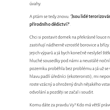
úvahy.
A ptám se tedy znovu:
'Jsou lidé terorizov
přírodního dědictví?'
.
Chci si postavit domek na překrásné louce n
zastiňují nádherně vzrostlé borovice a břízy
jejich výparů a já bych konečně neslyšel ště
hluché sousedky pod námi a neustálé noční 
pozemku proběhla bez problému a já už se 
hlavu padlí úředníci (ekoteroristi), mi nepo
roste vzácný a ohrožený druh nějakého vst
odvolání a později se začal i soudit.
Komu dáte za pravdu Vy? Kdo má větší právo