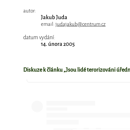
autor:
Jakub Juda
email:
judajakub@centrum.cz
datum vydání:
14. února 2005
Diskuze k článku „Jsou lidé terorizováni úřed