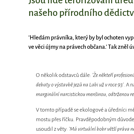
Jsou lidé terorizováni úře
našeho přírodního dědictv
'Hledám právníka, který by byl ochoten vyp
ve věci újmy na právech občana.' Tak zněl 
O několik odstavců dále:
'Že někteří profesion
debaty o výstavbě jezů na Labi už v roce 93'
. A 
marginální narcistickou menšinou, odtrženou real
V tomto případě se ekologové a úředníci mě
mostu přes říčku. Pravděpodobným důvodem 
usoudil z věty:
'Má virtuální bobr větší práva ne