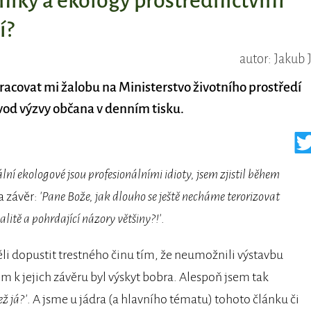
dníky a ekology prostřednictvím
í?
autor: Jakub 
racovat mi žalobu na Ministerstvo životního prostředí
úvod výzvy občana v denním tisku.
ální ekologové jsou profesionálními idioty, jsem zjistil během
na závěr:
'Pane Bože, jak dlouho se ještě necháme terorizovat
itě a pohrdající názory většiny?!'
.
li dopustit trestného činu tím, že neumožnili výstavbu
k jejich závěru byl výskyt bobra. Alespoň jsem tak
ž já?'
. A jsme u jádra (a hlavního tématu) tohoto článku či