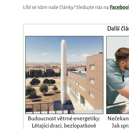
Líbí se Vám naše články? Sledujte nás na
Faceboo
Další čl
Budoucnost větrné energetiky:
Nečekané
Létající draci, bezlopatkové
Jak spr