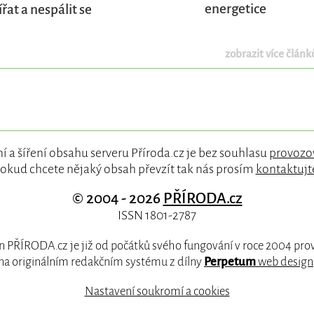
energetice
ířat a nespálit se
zobrazit více článků
í a šíření obsahu serveru Příroda.cz je bez souhlasu
provozo
okud chcete nějaký obsah převzít tak nás prosím
kontaktujt
© 2004 - 2026
PŘÍRODA.cz
ISSN 1801-2787
 PŘÍRODA.cz je již od počátků svého fungování v roce 2004 pr
na originálním redakčním systému z dílny
Perpetum
web design
Nastavení soukromí a cookies