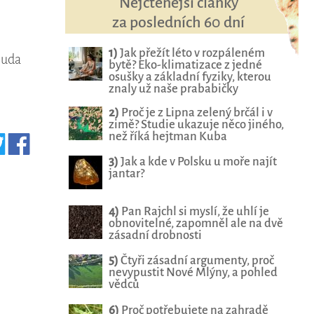
Nejčtenější články
za posledních 60 dní
1)
Jak přežít léto v rozpáleném
Juda
bytě? Eko-klimatizace z jedné
osušky a základní fyziky, kterou
znaly už naše prababičky
2)
Proč je z Lipna zelený brčál i v
zimě? Studie ukazuje něco jiného,
než říká hejtman Kuba
3)
Jak a kde v Polsku u moře najít
jantar?
4)
Pan Rajchl si myslí, že uhlí je
obnovitelné, zapomněl ale na dvě
zásadní drobnosti
5)
Čtyři zásadní argumenty, proč
nevypustit Nové Mlýny, a pohled
vědců
6)
Proč potřebujete na zahradě