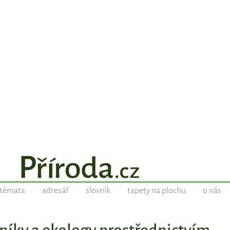
témata
adresář
slovník
tapety na plochu
o nás