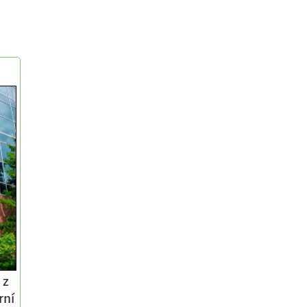
 z
rní