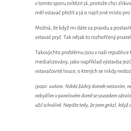
v tomto sporu zvítězit já, protože chci zli
měl vstavač přežít a já si najít jiné místo 
Možná, že když mi dáte za pravdu a postav
vstavač pryč. Tak nějak to rozhořčený pisate
Takovýchto problému jsou v naší republice t
medializovány, jako například výstavba jezů
vstavačovité louce, o kterých se nikdy nedo
(pozn. autora: Nikde žádný domek nestavím, ne
nebydlím v panelovém domě se sousedem ožralou
užil schválně. Nepište tedy, že jsem grázl, když