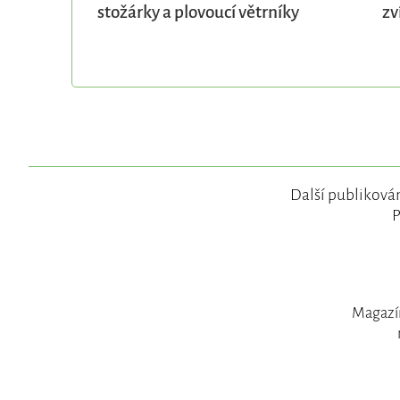
stožárky a plovoucí větrníky
zv
Další publikován
P
Magazín