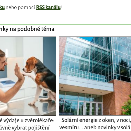
ku
nebo pomocí
RSS kanálu
!
ánky na podobné téma
Solární energie z oken, v noci,
 výdaje u zvěrolékaře:
vesmíru... aneb novinky v solá
ávně vybrat pojištění