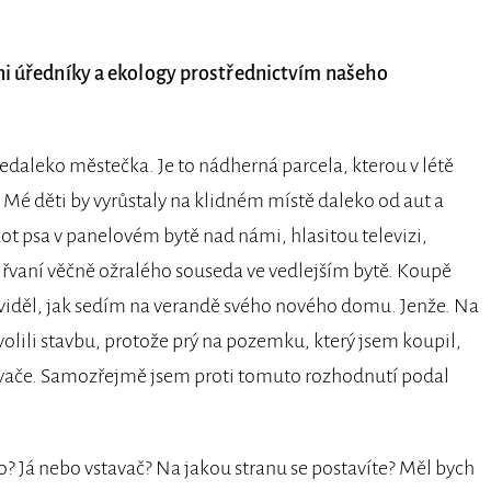
áni úředníky a ekology prostřednictvím našeho
edaleko městečka. Je to nádherná parcela, kterou v létě
. Mé děti by vyrůstaly na klidném místě daleko od aut a
kot psa v panelovém bytě nad námi, hlasitou televizi,
řvaní věčně ožralého souseda ve vedlejším bytě. Koupě
viděl, jak sedím na verandě svého nového domu. Jenže. Na
volili stavbu, protože prý na pozemku, který jsem koupil,
avače. Samozřejmě jsem proti tomuto rozhodnutí podal
? Já nebo vstavač? Na jakou stranu se postavíte? Měl bych