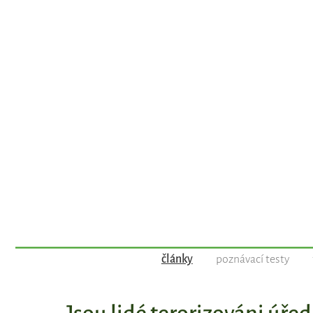
články
poznávací testy