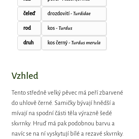
čeleď
drozdovití -
Turdidae
rod
kos -
Turdus
druh
kos černý -
Turdus merula
Vzhled
Tento středně velký pěvec má peří zbarvené
do uhlově černé. Samičky bývají hnědší a
mívají na spodní části těla výrazně šedé
skvrnky. Hruď má pak podobnou barvu a
navíc se na ní vyskytují bílé a rezavé skvrnky.