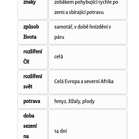
znaky
zobákem pohybující rychle po
zemi a sbírající potravu
způsob
samotář, v době hnízdění v
života
páru
rozšíření
celá
ČR
rozšíření
Celá Evropa a severní Afrika
svět
potrava
hmyz, žížaly, plody
doba
sezení
14 dní
na