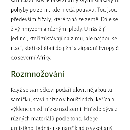
samičkou. Kos je také známý svými skákavými
pohyby po zemi, kde hledá potravu. Tou jsou
především žížaly, které tahá ze země. Dále se
živý hmyzem a různými plody. U nás žijí
jedinci, kteří zůstávají na zimu, ale najdou se
i tací, kteří odlétají do jižní a západní Evropy či
do severní Afriky.
Rozmnožování
Když se samečkovi podaří ulovit nějakou tu
samičku, staví hnízdo v houštinách, keřích a
výklencích zdí nízko nad zemí. Hnízdo bývá z
různých materiálů podle toho, kde je
umístěno. Jedná-li se například o vykotlaný