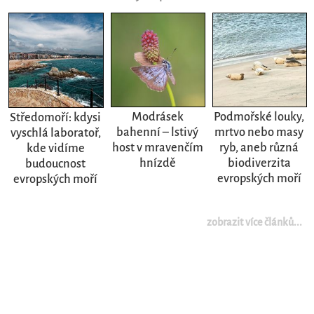
Modrásek
Podmořské louky,
Středomoří: kdysi
bahenní – lstivý
mrtvo nebo masy
vyschlá laboratoř,
host v mravenčím
ryb, aneb různá
kde vidíme
hnízdě
biodiverzita
budoucnost
evropských moří
evropských moří
zobrazit více článků...