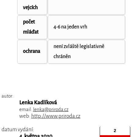
vejcích
počet
4-6 na jeden vrh
mláďat
není zvláště legislativně
ochrana
chráněn
autor:
Lenka Kadlíková
email:
lenka@priroda.cz
web:
http://www.priroda.cz
datum vydání:
4. května 2020