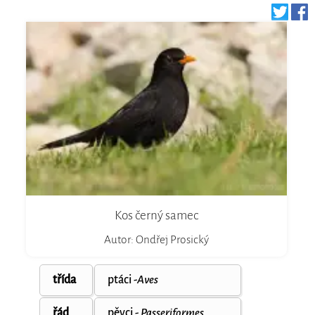
Kos černý samec
Autor: Ondřej Prosický
třída
ptáci -
Aves
řád
pěvci -
Passeriformes