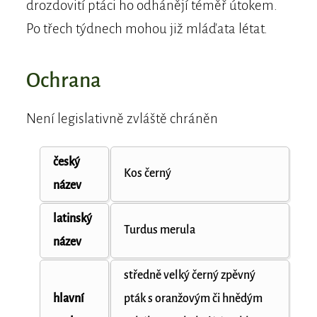
drozdovití ptáci ho odhánějí téměř útokem.
Po třech týdnech mohou již mláďata létat.
Ochrana
Není legislativně zvláště chráněn
český
Kos černý
název
latinský
Turdus merula
název
středně velký černý zpěvný
hlavní
pták s oranžovým či hnědým