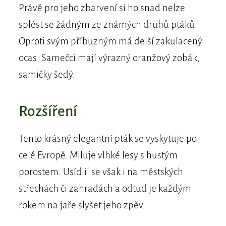
Právě pro jeho zbarvení si ho snad nelze
splést se žádným ze známých druhů ptáků.
Oproti svým příbuzným má delší zakulacený
ocas. Samečci mají výrazný oranžový zobák,
samičky šedý.
Rozšíření
Tento krásný elegantní pták se vyskytuje po
celé Evropě. Miluje vlhké lesy s hustým
porostem. Usídlil se však i na městských
střechách či zahradách a odtud je každým
rokem na jaře slyšet jeho zpěv.