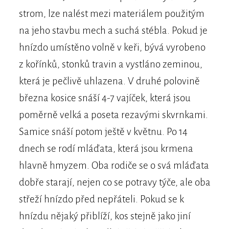
strom, lze nalést mezi materiálem použitým
na jeho stavbu mech a suchá stébla. Pokud je
hnízdo umístěno volně v keři, bývá vyrobeno
z kořínků, stonků travin a vystláno zeminou,
která je pečlivě uhlazena. V druhé polovině
března kosice snáší 4-7 vajíček, která jsou
poměrně velká a poseta rezavými skvrnkami.
Samice snáší potom ještě v květnu. Po 14
dnech se rodí mláďata, která jsou krmena
hlavně hmyzem. Oba rodiče se o svá mláďata
dobře starají, nejen co se potravy týče, ale oba
střeží hnízdo před nepřáteli. Pokud se k
hnízdu nějaký přiblíží, kos stejně jako jiní