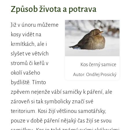
Způsob života a potrava
Již v únoru můžeme
kosy vidět na
krmítkách, ale i
slyšet ve větvích
stromů či keřů v
Kos černý samice
okolí vašeho
Autor: Ondřej Prosický
bydliště. Tímto
zpěvem nejenže vábí samičky k páření, ale
zároveň si tak symbolicky značí své
teritorium. Kosi žijí většinou samotářsky,
pouze v době páření nějaký čas žijí se svou