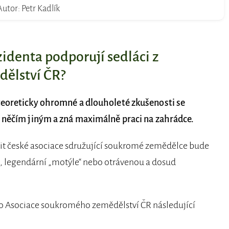
Autor: Petr Kadlík
identa podporují sedláci z
ělství ČR?
teoreticky ohromné a dlouholeté zkušenosti se
l něčím jiným a zná maximálně praci na zahrádce.
orit české asociace sdružující soukromé zemědělce bude
u, legendární „motýle“ nebo otrávenou a dosud
vo Asociace soukromého zemědělství ČR následující