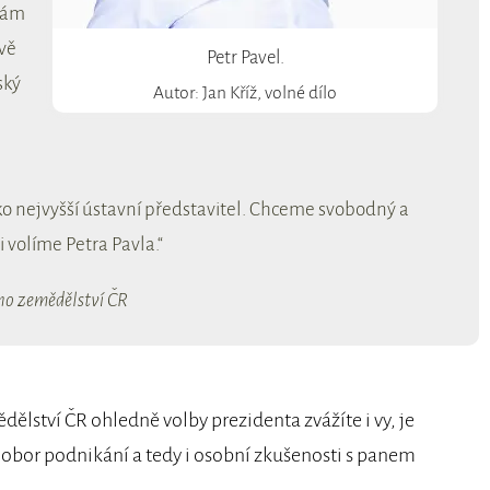
mám
vě
Petr Pavel.
ský
Autor: Jan Kříž, volné dílo
o nejvyšší ústavní představitel. Chceme svobodný a
 volíme Petra Pavla.“
ho zemědělství ČR
ství ČR ohledně volby prezidenta zvážíte i vy, je
 obor podnikání a tedy i osobní zkušenosti s panem