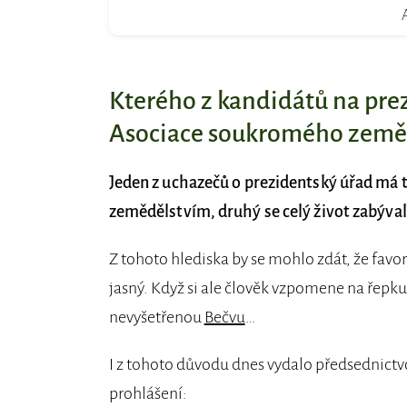
Kterého z kandidátů na prez
Asociace soukromého zeměd
Jeden z uchazečů o prezidentský úřad má 
zemědělstvím, druhý se celý život zabýva
Z tohoto hlediska by se mohlo zdát, že fav
jasný. Když si ale člověk vzpomene na řepk
nevyšetřenou
Bečvu
…
I z tohoto důvodu dnes vydalo předsednict
prohlášení: