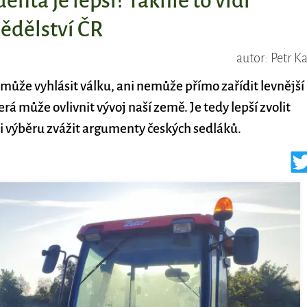
enta je lepší? Takhle to vidí
ědělství ČR
autor: Petr K
ůže vyhlásit válku, ani nemůže přímo zařídit levnější
á může ovlivnit vývoj naší země. Je tedy lepší zvolit
i výběru zvážit argumenty českých sedláků.