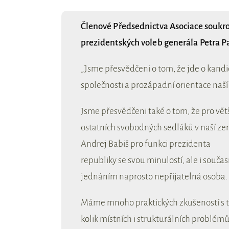
Členové Předsednictva Asociace soukro
prezidentských voleb generála Petra P
„Jsme přesvědčeni o tom, že jde o kan
společnosti a prozápadní orientace naší 
Jsme přesvědčeni také o tom, že pro vět
ostatních svobodných sedláků v naší zem
Andrej Babiš pro funkci prezidenta
republiky se svou minulostí, ale i souč
jednáním naprosto nepřijatelná osoba.
Máme mnoho praktických zkušeností s t
kolik místních i strukturálních problém