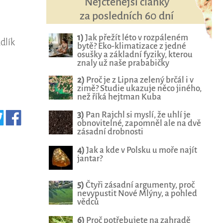
Nejčtenější články
za posledních 60 dní
1)
Jak přežít léto v rozpáleném
adlík
bytě? Eko-klimatizace z jedné
osušky a základní fyziky, kterou
znaly už naše prababičky
2)
Proč je z Lipna zelený brčál i v
zimě? Studie ukazuje něco jiného,
než říká hejtman Kuba
3)
Pan Rajchl si myslí, že uhlí je
obnovitelné, zapomněl ale na dvě
zásadní drobnosti
4)
Jak a kde v Polsku u moře najít
jantar?
5)
Čtyři zásadní argumenty, proč
nevypustit Nové Mlýny, a pohled
vědců
6)
Proč potřebujete na zahradě