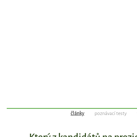
články
poznávací testy