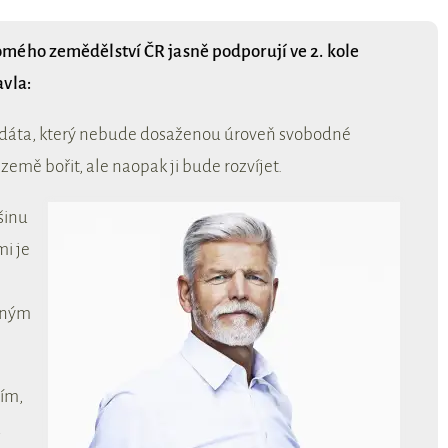
mého zemědělství ČR jasně podporují ve 2. kole
avla:
didáta, který nebude dosaženou úroveň svobodné
země bořit, ale naopak ji bude rozvíjet.
šinu
i je
asným
ím,
ů