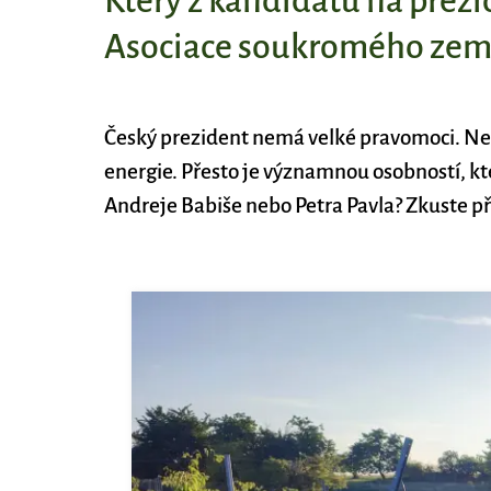
Který z kandidátů na prezid
Asociace soukromého zem
Český prezident nemá velké pravomoci. Nem
energie. Přesto je významnou osobností, kter
Andreje Babiše nebo Petra Pavla? Zkuste př