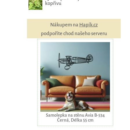
kopřivu
Nákupem na
Hapík.cz
podpoříte chod našeho serveru
Samolepka na stěnu Avia B-534
Černá, Délka 55 cm