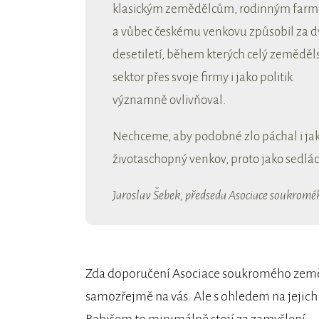
klasickým zemědělcům, rodinným far
a vůbec českému venkovu způsobil za d
desetiletí, během kterých celý zeměděl
sektor přes svoje firmy i jako politik
významně ovlivňoval.
Nechceme, aby podobné zlo páchal i jak
životaschopný venkov, proto jako sedláci
Jaroslav Šebek, předseda Asociace soukromé
Zda doporučení Asociace soukromého zeměděl
samozřejmě na vás. Ale s ohledem na jejich
Babišem to minimálně stojí za zamyšlení.