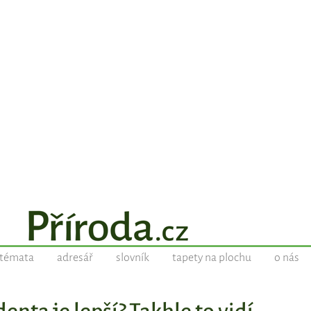
témata
adresář
slovník
tapety na plochu
o nás