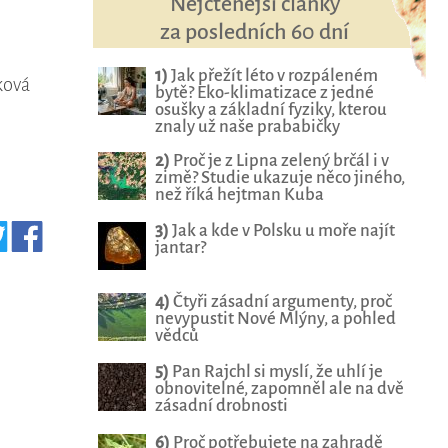
Nejčtenější články
za posledních 60 dní
1)
Jak přežít léto v rozpáleném
ková
bytě? Eko-klimatizace z jedné
osušky a základní fyziky, kterou
znaly už naše prababičky
2)
Proč je z Lipna zelený brčál i v
zimě? Studie ukazuje něco jiného,
než říká hejtman Kuba
3)
Jak a kde v Polsku u moře najít
jantar?
4)
Čtyři zásadní argumenty, proč
nevypustit Nové Mlýny, a pohled
vědců
5)
Pan Rajchl si myslí, že uhlí je
obnovitelné, zapomněl ale na dvě
zásadní drobnosti
6)
Proč potřebujete na zahradě