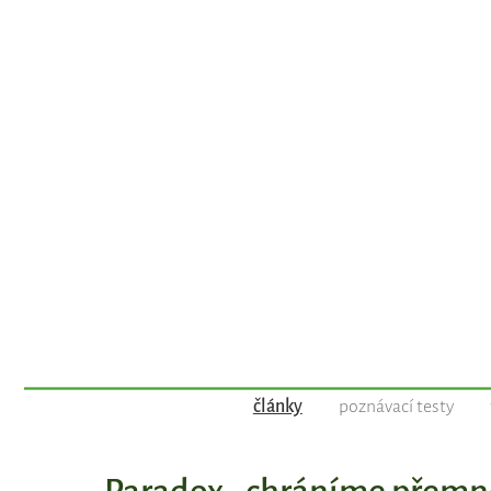
články
poznávací testy