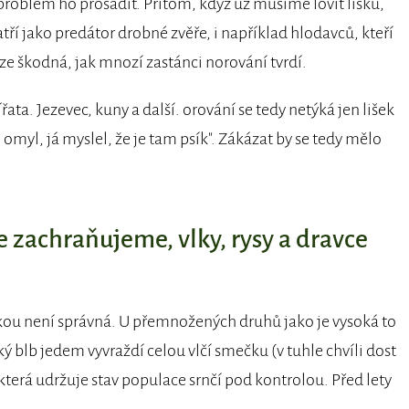
 problém ho prosadit. Přitom, když už musíme lovit lišku,
atří jako predátor drobné zvěře, i například hlodavců, kteří
ze škodná, jak mnozí zastánci norování tvrdí.
ířata. Jezevec, kuny a další. orování se tedy netýká jen lišek
omyl, já myslel, že je tam psík". Zákázat by se tedy mělo
 zachraňujeme, vlky, rysy a dravce
ukou není správná. U přemnožených druhů jako je vysoká to
 blb jedem vyvraždí celou vlčí smečku (v tuhle chvíli dost
terá udržuje stav populace srnčí pod kontrolou. Před lety