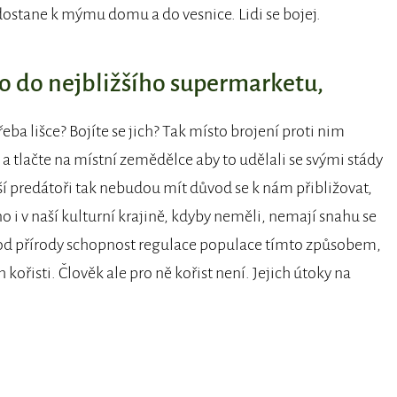
edostane k mýmu domu a do vesnice. Lidi se bojej.
ídlo do nejbližšího supermarketu,
eba lišce? Bojíte se jich? Tak místo brojení proti nim
a tlačte na místní zemědělce aby to udělali se svými stády
lší predátoři tak nebudou mít důvod se k nám přibližovat,
no i v naší kulturní krajině, kdyby neměli, nemají snahu se
í od přírody schopnost regulace populace tímto způsobem,
h kořisti. Člověk ale pro ně kořist není. Jejich útoky na