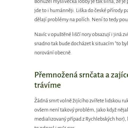
Bohužel myslivecká lobby je tak silná, že je
jde to i humánněji. Liška do české přírody p
dělají problémy na polích. Není to tedy pou
Navíc v opuštěné liščí nory obsazují i jiná zv
snadno tak bude docházet k situacím "to byl 
norování obecně.
Přemnožená srnčata a zajíce
trávíme
Žádná smrt volně žijícího zvířete lidskou r
ovšem není takový problém, jako když nějaký
medializovaný případ z Rychlebských hor), k
to odnesl i můj pes.