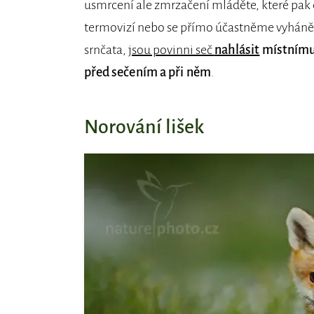
usmrcení ale zmrzačení mláděte, které pak 
termovizí nebo se přímo účastněme vyhánění.
srnčata,
jsou povinni seč
nahlásit
místnímu 
před sečením a při něm
.
Norování lišek