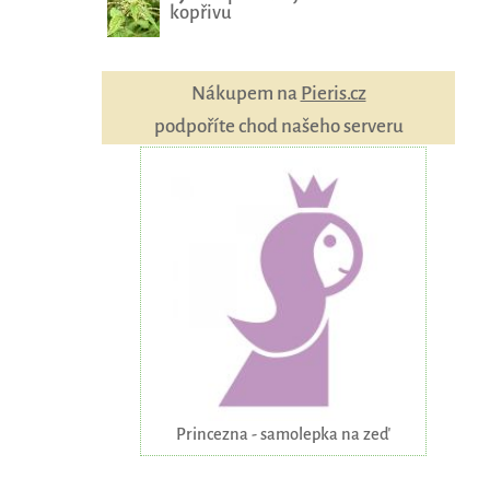
kopřivu
Nákupem na
Pieris.cz
podpoříte chod našeho serveru
Princezna - samolepka na zeď