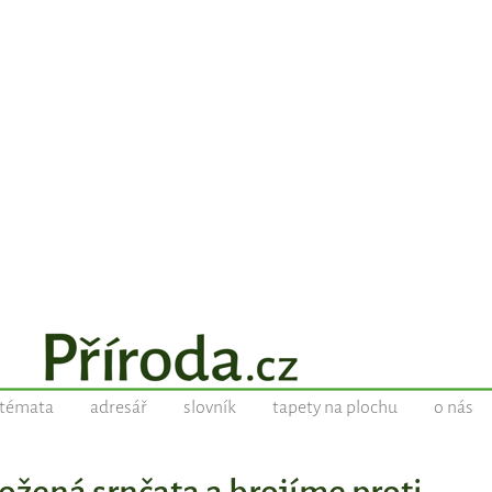
témata
adresář
slovník
tapety na plochu
o nás