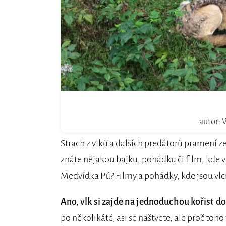
autor: 
Strach z vlků a dalších predátorů pramení ze
znáte nějakou bajku, pohádku či film, kde v
Medvídka Pú? Filmy a pohádky, kde jsou vlci
Ano, vlk si zajde na jednoduchou kořist d
po několikáté, asi se naštvete, ale proč toh