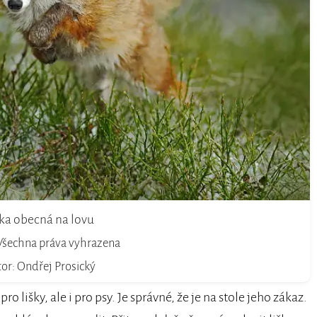
ška obecná na lovu
 Všechna práva vyhrazena
or: Ondřej Prosický
pro lišky, ale i pro psy. Je správné, že je na stole jeho zákaz.