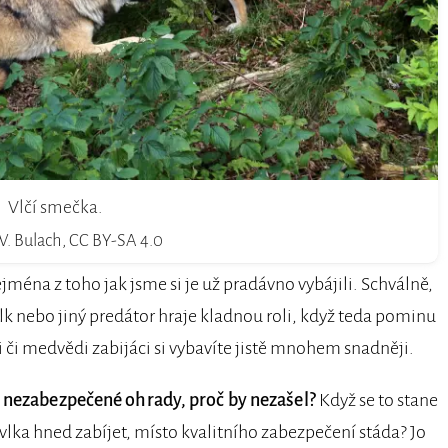
Vlčí smečka.
W. Bulach, CC BY-SA 4.0
jména z toho jak jsme si je už pradávno vybájili. Schválně,
lk nebo jiný predátor hraje kladnou roli, když teda pominu
 či medvědi zabijáci si vybavíte jistě mnohem snadněji.
o nezabezpečené ohrady, proč by nezašel?
Když se to stane
o vlka hned zabíjet, místo kvalitního zabezpečení stáda? Jo