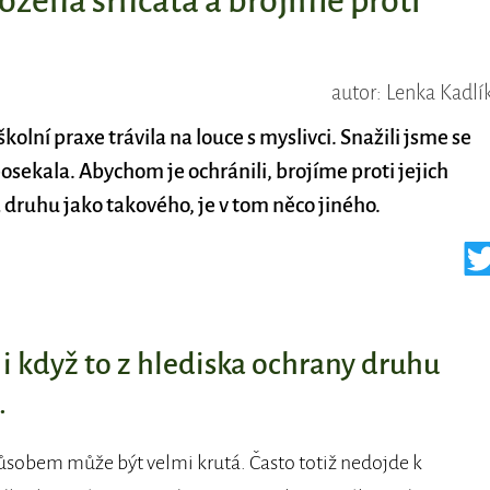
žená srnčata a brojíme proti
autor: Lenka Kadlí
olní praxe trávila na louce s myslivci. Snažili jsme se
sekala. Abychom je ochránili, brojíme proti jejich
uhu jako takového, je v tom něco jiného.
 i když to z hlediska ochrany druhu
.
ůsobem může být velmi krutá. Často totiž nedojde k