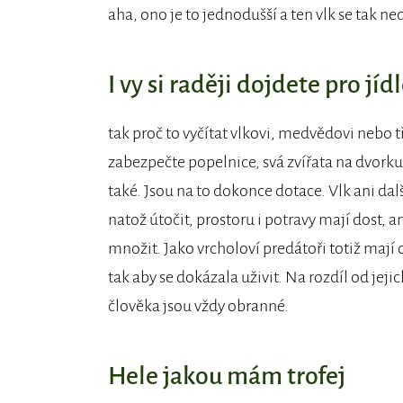
aha, ono je to jednodušší a ten vlk se tak n
I vy si raději dojdete pro j
tak proč to vyčítat vlkovi, medvědovi nebo tř
zabezpečte popelnice, svá zvířata na dvorku 
také. Jsou na to dokonce dotace. Vlk ani da
natož útočit, prostoru i potravy mají dost, a
množit. Jako vrcholoví predátoři totiž maj
tak aby se dokázala uživit. Na rozdíl od jejic
člověka jsou vždy obranné.
Hele jakou mám trofej