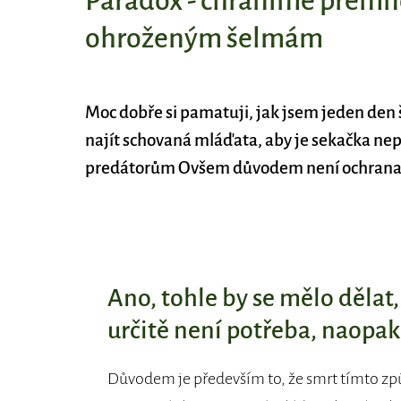
Paradox - chráníme přemno
ohroženým šelmám
Moc dobře si pamatuji, jak jsem jeden den šk
najít schovaná mláďata, aby je sekačka nepo
predátorům Ovšem důvodem není ochrana dr
Ano, tohle by se mělo dělat,
určitě není potřeba, naopak
Důvodem je především to, že smrt tímto zp