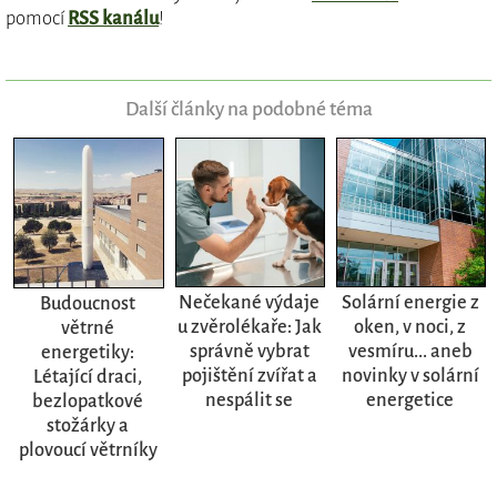
pomocí
RSS kanálu
!
Další články na podobné téma
Nečekané výdaje
Solární energie z
Budoucnost
u zvěrolékaře: Jak
oken, v noci, z
větrné
správně vybrat
vesmíru... aneb
energetiky:
pojištění zvířat a
novinky v solární
Létající draci,
nespálit se
energetice
bezlopatkové
stožárky a
plovoucí větrníky