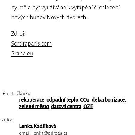
by měla být využívána k vytápění či chlazení
nových budov Nových dvorech.
Zdroj:
Sortiraparis.com
Praha.eu
témata článku:
rekuperace
,
odpadní teplo
,
CO2
,
dekarbonizace
,
zelené město
,
datová centra
,
OZE
autor:
Lenka Kadlíková
email:
lenka@priroda.cz