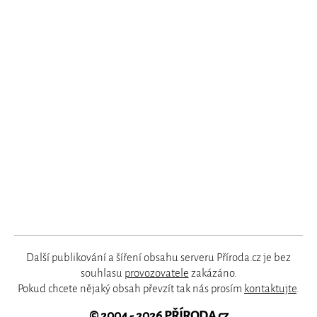
Další publikování a šíření obsahu serveru Příroda.cz je bez
souhlasu
provozovatele
zakázáno.
Pokud chcete nějaký obsah převzít tak nás prosím
kontaktujte
.
© 2004 - 2026
PŘÍRODA.cz