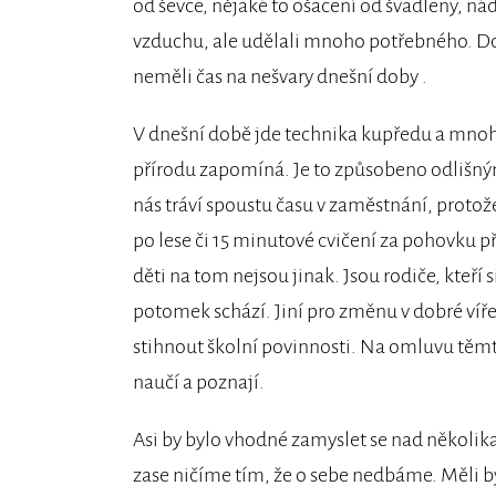
od ševce, nějaké to ošacení od švadleny, nádo
vzduchu, ale udělali mnoho potřebného. Dok
neměli čas na nešvary dnešní doby .
V dnešní době jde technika kupředu a mnoh
přírodu zapomíná. Je to způsobeno odlišným
nás tráví spoustu času v zaměstnání, protož
po lese či 15 minutové cvičení za pohovku p
děti na tom nejsou jinak. Jsou rodiče, kteří 
potomek schází. Jiní pro změnu v dobré víře
stihnout školní povinnosti. Na omluvu těmto
naučí a poznají.
Asi by bylo vhodné zamyslet se nad několika
zase ničíme tím, že o sebe nedbáme. Měli by