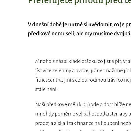
Preferujete přírodu před 
V dnešní době je nutné si uvědomit, co je pro
předkové nemuseli, ale my musíme dvojná
Mnoho z nás si klade otázku co jíst a pít, v j
jíst více zeleniny a ovoce, již nesmažíme jídl
fitnescentra, jiní s celou rodinou tráví co n
stále není.
Naši předkové měli k přírodě o dost blíže ne
mnohdy poměrně velká hospodářství, aby uži
prodej a získali tak finance na koupení nezb