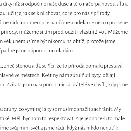
 díky níž si odpočine naše duše a tělo načerpá novou sílu a
učit je, jak se k ní chovat, co je pro nás z přírody
máme rádi, mnohému je naučíme a uděláme něco i pro sebe
ů přírody, můžeme si tím prodloužit i vlastní život. Můžeme
ém věku nemusíme být nikomu na obtíž, protože jsme
. Případně jsme nápomocni mladým.
 znečištěnou a dá se říci, že to příroda pomalu přestává
lavně ve městech. Květiny nám zútulňují byty, dělají
. Zvířata jsou naši pomocníci a přátelé ve chvíli, kdy jsme
ruhy, co vymírají a ty se musíme snažit zachránit. My
 také. Měli bychom to respektovat. A je jedno je-li to malé
áme svůj mini svět a jsme rádi, když nás nikdo nenutí k