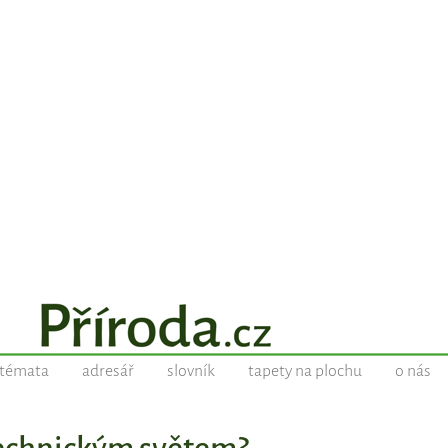
témata
adresář
slovník
tapety na plochu
o nás