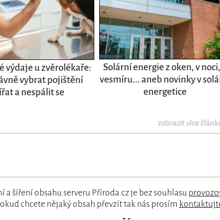
Solární energie z oken, v noci,
 výdaje u zvěrolékaře:
vesmíru... aneb novinky v solá
ávně vybrat pojištění
energetice
ířat a nespálit se
zobrazit více článků
í a šíření obsahu serveru Příroda.cz je bez souhlasu
provozo
okud chcete nějaký obsah převzít tak nás prosím
kontaktujt