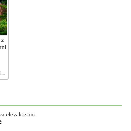
 z
rní
...
vatele
zakázáno.
e
.