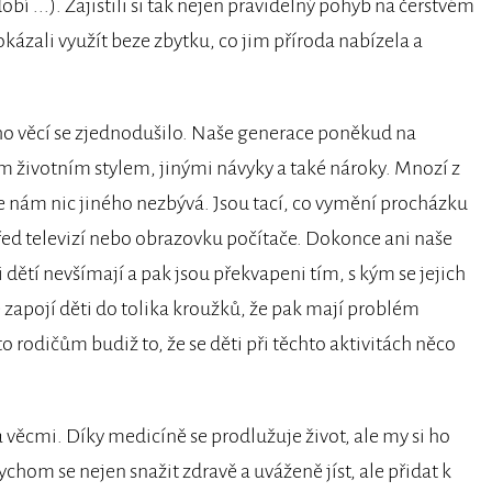
bí ...). Zajistili si tak nejen pravidelný pohyb na čerstvém
ázali využít beze zbytku, co jim příroda nabízela a
o věcí se zjednodušilo. Naše generace poněkud na
 životním stylem, jinými návyky a také nároky. Mnozí z
e nám nic jiného nezbývá. Jsou tací, co vymění procházku
řed televizí nebo obrazovku počítače. Dokonce ani naše
si dětí nevšímají a pak jsou překvapeni tím, s kým se jejich
 zapojí děti do tolika kroužků, že pak mají problém
 rodičům budiž to, že se děti při těchto aktivitách něco
 věcmi. Díky medicíně se prodlužuje život, ale my si ho
chom se nejen snažit zdravě a uváženě jíst, ale přidat k