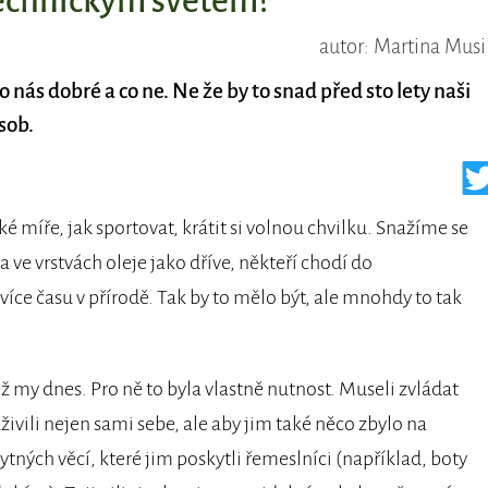
technickým světem?
autor: Martina Musi
 nás dobré a co ne. Ne že by to snad před sto lety naši
sob.
aké míře, jak sportovat, krátit si volnou chvilku. Snažíme se
a ve vrstvách oleje jako dříve, někteří chodí do
ejvíce času v přírodě. Tak by to mělo být, ale mnohdy to tak
ž my dnes. Pro ně to byla vlastně nutnost. Museli zvládat
vili nejen sami sebe, ale aby jim také něco zbylo na
ytných věcí, které jim poskytli řemeslníci (například, boty