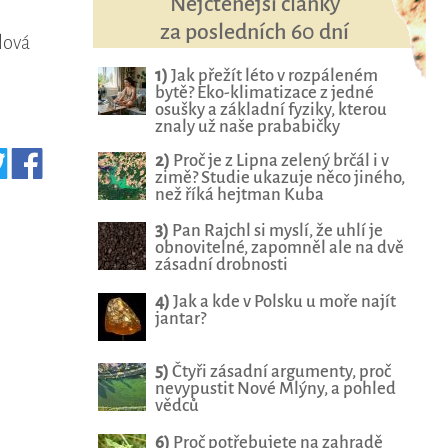
Nejčtenější články
za posledních 60 dní
lová
1)
Jak přežít léto v rozpáleném
bytě? Eko-klimatizace z jedné
osušky a základní fyziky, kterou
znaly už naše prababičky
2)
Proč je z Lipna zelený brčál i v
zimě? Studie ukazuje něco jiného,
než říká hejtman Kuba
3)
Pan Rajchl si myslí, že uhlí je
obnovitelné, zapomněl ale na dvě
zásadní drobnosti
4)
Jak a kde v Polsku u moře najít
jantar?
5)
Čtyři zásadní argumenty, proč
nevypustit Nové Mlýny, a pohled
vědců
6)
Proč potřebujete na zahradě