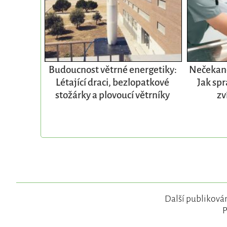
Budoucnost větrné energetiky:
Nečekané
Létající draci, bezlopatkové
Jak spr
stožárky a plovoucí větrníky
zv
Další publikován
P