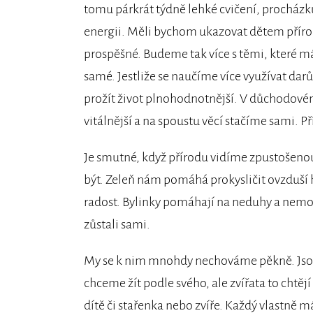
tomu párkrát týdně lehké cvičení, procházku
energii. Měli bychom ukazovat dětem přírodu, 
prospěšné. Budeme tak více s těmi, které 
samé. Jestliže se naučíme více využívat dar
prožít život plnohodnotnější. V důchodov
vitálnější a na spoustu věcí stačíme sami
Je smutné, když přírodu vidíme zpustošenou,
být. Zeleň nám pomáhá prokysličit ovzduší h
radost. Bylinky pomáhají na neduhy a nemoci
zůstali sami.
My se k nim mnohdy nechováme pěkně. Jsou d
chceme žít podle svého, ale zvířata to chtějí
dítě či stařenka nebo zvíře. Každý vlastně m