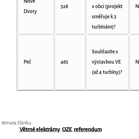
Nové
328
v obci (projekt
N
Dvory
směřuje k 3
turbínám)?
Souhlasíte s
Peč
465
výstavbou VE
N
(až 4 turbíny)?
témata článku:
Větrné elektrárny
,
OZE
,
referendum