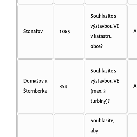
Souhlasíte s
výstavbou VE
Stonařov
1 085
A
v katastru
obce?
Souhlasíte s
Domašov u
výstavbou VE
354
A
Šternberka
(max. 3
turbíny)?
Souhlasíte,
aby