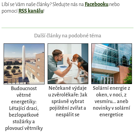
Líbí se Vám naše články? Sledujte nás na
Facebooku
nebo
pomocí
RSS kanálu
!
Další články na podobné téma
Nečekané výdaje
Solární energie z
Budoucnost
u zvěrolékaře: Jak
oken, v noci, z
větrné
správně vybrat
vesmíru... aneb
energetiky:
pojištění zvířat a
novinky v solární
Létající draci,
nespálit se
energetice
bezlopatkové
stožárky a
plovoucí větrníky