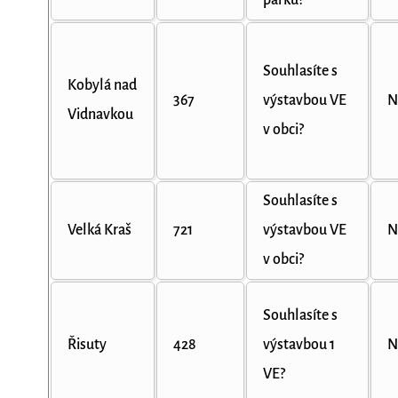
parku?
Souhlasíte s
Kobylá nad
367
výstavbou VE
N
Vidnavkou
v obci?
Souhlasíte s
Velká Kraš
721
výstavbou VE
N
v obci?
Souhlasíte s
Řisuty
428
výstavbou 1
N
VE?