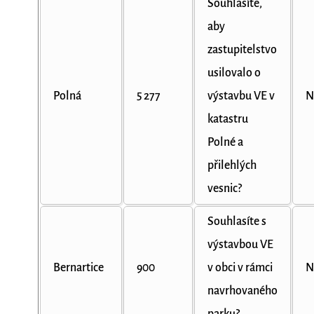
Souhlasíte,
aby
zastupitelstvo
usilovalo o
Polná
5 277
výstavbu VE v
N
katastru
Polné a
přilehlých
vesnic?
Souhlasíte s
výstavbou VE
Bernartice
900
v obci v rámci
N
navrhovaného