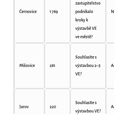
zastupitelstvo
Černovice
1 769
podnikalo
N
kroky k
výstavbě VE
ve městě?
Souhlasíte s
Mišovice
261
výstavbou 2–3
A
VE?
Souhlasíte s
Jarov
220
A
výstavbou VE?