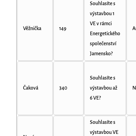
Souhlasíte s
výstavbou 1
VE v rámci
Věžnička
149
A
Energetického
společenství
Jamensko?
Souhlasíte s
Čaková
340
výstavbou až
N
6 VE?
Souhlasíte s
výstavbou VE