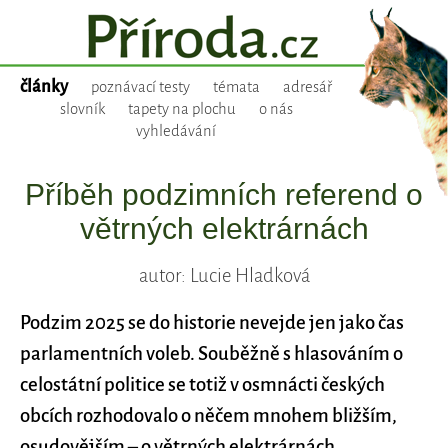
články
poznávací testy
témata
adresář
slovník
tapety na plochu
o nás
vyhledávání
Příběh podzimních referend o
větrných elektrárnách
autor: Lucie Hladková
Podzim 2025 se do historie nevejde jen jako čas
parlamentních voleb. Souběžně s hlasováním o
celostátní politice se totiž v osmnácti českých
obcích rozhodovalo o něčem mnohem bližším,
osudovějším – o větrných elektrárnách.