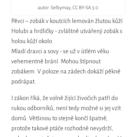
autor: Selbymay, CC BY-SA 3.0
Pěvci – zobák v koutcích lemován žlutou kůží
Holubi a hrdličky - zvláštně utvářený zobák s
holou kůží okolo
Mladí dravci a sovy - se už v útlém věku
vehementně brání. Mohou štípnout
zobákem. V poloze na zádech dokáží pěkně
podrápat.
I zákon říká, že volně žijící živočich patří do
rukou odborníků, není tedy možné si jej vzít
domů. Většinou to stejně končí špatně,
protože takové ptáče rozhodně nevydrží,