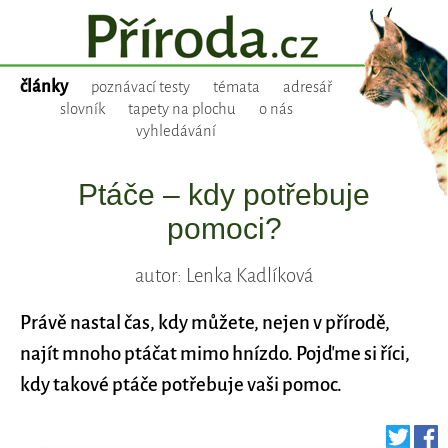
články
poznávací testy
témata
adresář
slovník
tapety na plochu
o nás
vyhledávání
Ptáče – kdy potřebuje
pomoci?
autor: Lenka Kadlíková
Právě nastal čas, kdy můžete, nejen v přírodě,
najít mnoho ptáčat mimo hnízdo. Pojďme si říci,
kdy takové ptáče potřebuje vaši pomoc.