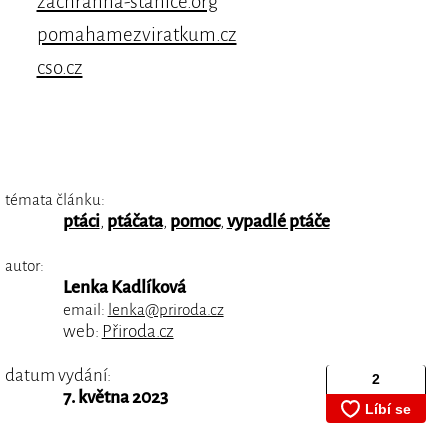
zachranna-stanice.org
pomahamezviratkum.cz
cso.cz
témata článku:
ptáci
,
ptáčata
,
pomoc
,
vypadlé ptáče
autor:
Lenka Kadlíková
email:
lenka@priroda.cz
web:
Přiroda.cz
datum vydání:
7. května 2023