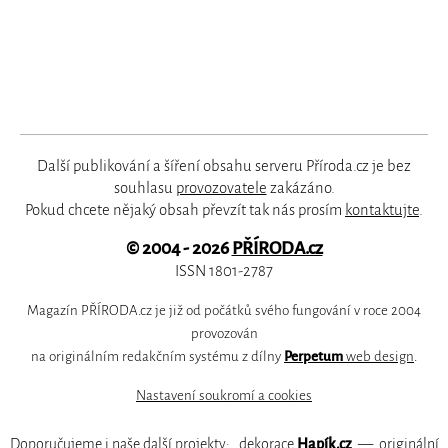
Další publikování a šíření obsahu serveru Příroda.cz je bez
souhlasu
provozovatele
zakázáno.
Pokud chcete nějaký obsah převzít tak nás prosím
kontaktujte
.
© 2004 - 2026
PŘÍRODA.cz
ISSN 1801-2787
Magazín PŘÍRODA.cz je již od počátků svého fungování v roce 2004
provozován
na originálním redakčním systému z dílny
Perpetum
web design
.
Nastavení soukromí a cookies
Doporučujeme i naše další projekty:
dekorace
Hapík.cz
—
originální