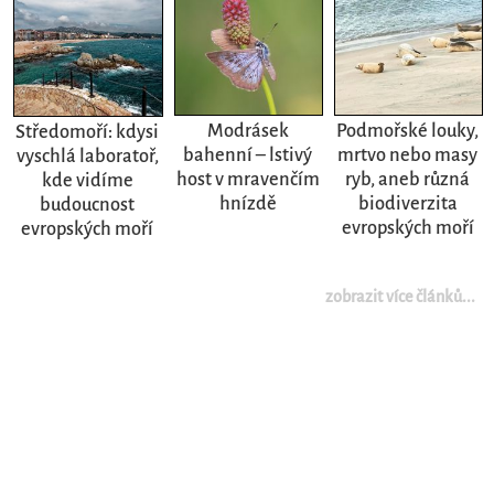
Modrásek
Podmořské louky,
Středomoří: kdysi
bahenní – lstivý
mrtvo nebo masy
vyschlá laboratoř,
host v mravenčím
ryb, aneb různá
kde vidíme
hnízdě
biodiverzita
budoucnost
evropských moří
evropských moří
zobrazit více článků...