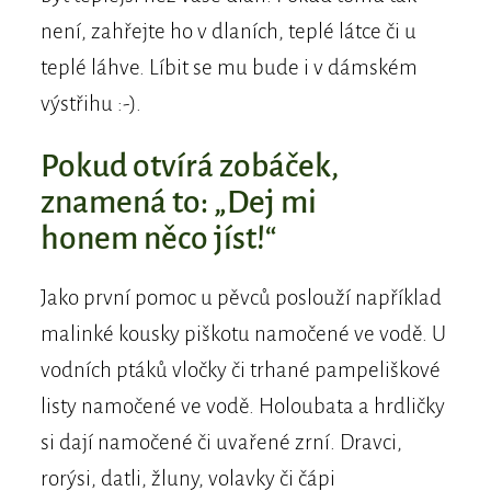
není, zahřejte ho v dlaních, teplé látce či u
teplé láhve. Líbit se mu bude i v dámském
výstřihu :-).
Pokud otvírá zobáček,
znamená to: „Dej mi
honem něco jíst!“
Jako první pomoc u pěvců poslouží například
malinké kousky piškotu namočené ve vodě. U
vodních ptáků vločky či trhané pampeliškové
listy namočené ve vodě. Holoubata a hrdličky
si dají namočené či uvařené zrní. Dravci,
rorýsi, datli, žluny, volavky či čápi