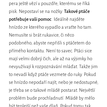
pera ještě vězí v pouzdře, kterému se říká
pisk. Nepostaví se na nožky.
Takové ptáče
potřebuje vaši pomoc
. Ideálně najděte
hnízdo ze kterého vypadlo a vraťte ho tam.
Nemusíte si brát rukavice, či něco
podobného, abyste nepřišli s ptáčetem do
přímého kontaktu. Není to savec. Ptáci sice
mají velmi dobrý čich, ale až na výjimky ho
nevyužívají k rozpoznávání mláďat. Takže jim
to nevadí když ptáče vezmete do ruky. Pokud
se hnízdo nepodaří najít, nebo je nedostupné,
je třeba se o takové mládě postarat. Největší
problém bude prochladnutí. Mládě by mělo
být teplejší než vaše dlaň. Pokud tomu tak