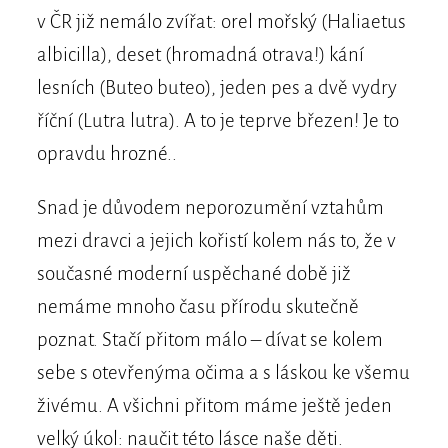
v ČR již nemálo zvířat: orel mořský (Haliaetus
albicilla), deset (hromadná otrava!) kání
lesních (Buteo buteo), jeden pes a dvě vydry
říční (Lutra lutra). A to je teprve březen! Je to
opravdu hrozné..
Snad je důvodem neporozumění vztahům
mezi dravci a jejich kořistí kolem nás to, že v
současné moderní uspěchané době již
nemáme mnoho času přírodu skutečně
poznat. Stačí přitom málo – dívat se kolem
sebe s otevřenýma očima a s láskou ke všemu
živému. A všichni přitom máme ještě jeden
velký úkol: naučit této lásce naše děti.