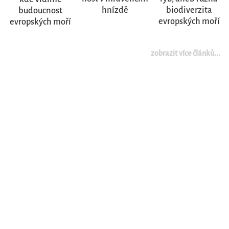
hnízdě
biodiverzita
budoucnost
evropských moří
evropských moří
zobrazit více článků...