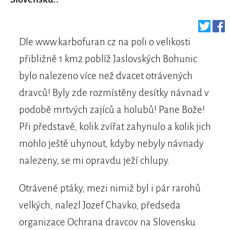
Dle www.karbofuran.cz na poli o velikosti
přibližně 1 km2 poblíž Jaslovských Bohunic
bylo nalezeno více než dvacet otrávených
dravců! Byly zde rozmístěny desítky návnad v
podobě mrtvých zajíců a holubů! Pane Bože!
Při představě, kolik zvířat zahynulo a kolik jich
mohlo ještě uhynout, kdyby nebyly návnady
nalezeny, se mi opravdu ježí chlupy.
Otrávené ptáky, mezi nimiž byl i pár rarohů
velkých, nalezl Jozef Chavko, předseda
organizace Ochrana dravcov na Slovensku