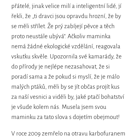
přátelé, jinak velice milí a inteligentní lidé, jí
řekli, že „ti dravci jsou opravdu hrozní, že by
se měli střílet. Že prý zabíjejí pěvce a těch
proto neustále ubývá“. Ačkoliv maminka
nemá žádné ekologické vzdělání, reagovala
vskutku skvěle. Upozornila své kamarády, že
do přírody je nejlépe nezasahovat, že si
poradí sama a že pokud si myslí, že je málo
malých ptáků, měli by se jít občas projít kus
za naší vesnici a viděli by, jaké ptačí bohatství
je všude kolem nás. Musela jsem svou
maminku za tato slova s dojetím obejmout!
V roce 2009 zemřelo na otravu karbofuranem