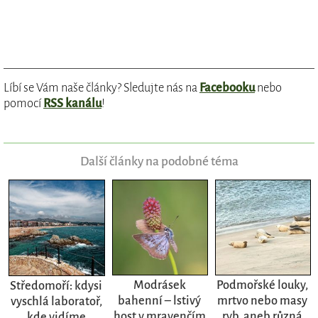
Líbí se Vám naše články? Sledujte nás na
Facebooku
nebo
pomocí
RSS kanálu
!
Další články na podobné téma
Modrásek
Podmořské louky,
Středomoří: kdysi
bahenní – lstivý
mrtvo nebo masy
vyschlá laboratoř,
host v mravenčím
ryb, aneb různá
kde vidíme