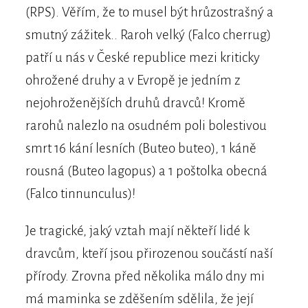
(RPS). Věřím, že to musel být hrůzostrašný a
smutný zážitek.. Raroh velký (Falco cherrug)
patří u nás v České republice mezi kriticky
ohrožené druhy a v Evropě je jedním z
nejohroženějších druhů dravců! Kromě
rarohů nalezlo na osudném poli bolestivou
smrt 16 kání lesních (Buteo buteo), 1 káně
rousná (Buteo lagopus) a 1 poštolka obecná
(Falco tinnunculus)!
Je tragické, jaký vztah mají někteří lidé k
dravcům, kteří jsou přirozenou součástí naší
přírody. Zrovna před několika málo dny mi
má maminka se zděšením sdělila, že její