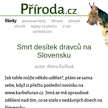
články
poznávací testy
témata
adresář
slovník
tapety na plochu
o nás
vyhledávání
Smrt desítek dravců na
Slovensku
autor: Alena Rulfová
Jak tohle může někdo udělat?, ptám se sama
sebe, když si přečtu poslední novinku na
www.karbofuran.cz. Jímá se mě opravdové
zděšení nad tím, co se stalo v nedávných dnech na
Slovensku..