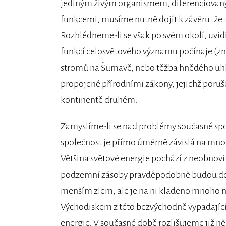
jediným živým organismem, diferenciovaný
funkcemi, musíme nutně dojít k závěru, že t
Rozhlédneme-li se však po svém okolí, uvidí
funkcí celosvětového významu počínaje (zne
stromů na Šumavě, nebo těžba hnědého uhlí 
propojené přírodními zákony, jejichž poru
kontinentě druhém.
Zamyslíme-li se nad problémy současné spo
společnost je přímo úměrně závislá na množ
Většina světové energie pochází z neobnovite
podzemní zásoby pravděpodobně budou do kon
menším zlem, ale je na ni kladeno mnoho nár
Východiskem z této bezvýchodně vypadající si
energie. V současné době rozlišujeme již n