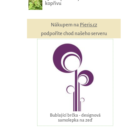
kopřivu
Nákupem na
Pieris.cz
podpoříte chod našeho serveru
Bublající brčka - designová
samolepka na zeď