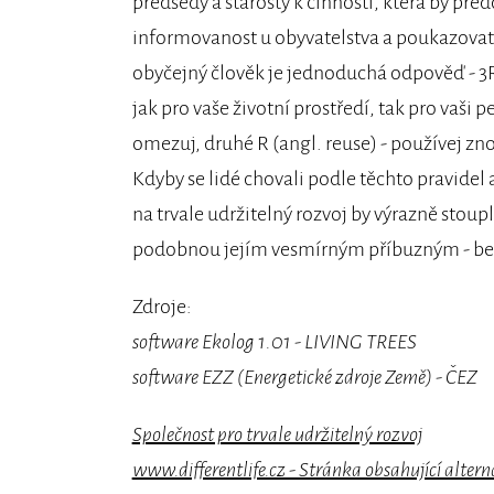
předsedy a starosty k činnosti, která by př
informovanost u obyvatelstva a poukazova
obyčejný člověk je jednoduchá odpověď - 3R.
jak pro vaše životní prostředí, tak pro vaši 
omezuj, druhé R (angl. reuse) - používej znov
Kdyby se lidé chovali podle těchto pravidel 
na trvale udržitelný rozvoj by výrazně stoup
podobnou jejím vesmírným příbuzným - bez
Zdroje:
software Ekolog 1.01 - LIVING TREES
software EZZ (Energetické zdroje Země) - ČEZ
Společnost pro trvale udržitelný rozvoj
www.differentlife.cz - Stránka obsahující altern