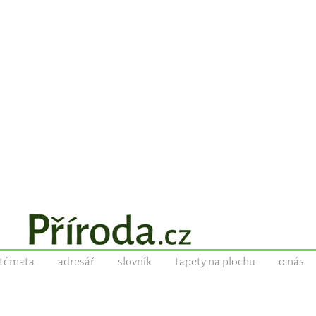
témata
adresář
slovník
tapety na plochu
o nás