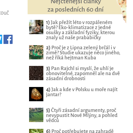
Nejčtenější články
za posledních 60 dní
touč
1)
Jak přežít léto v rozpáleném
bytě? Eko-klimatizace z jedné
osušky a základní fyziky, kterou
znaly už naše prababičky
2)
Proč je z Lipna zelený brčál i v
zimě? Studie ukazuje něco jiného,
než říká hejtman Kuba
3)
Pan Rajchl si myslí, že uhlí je
obnovitelné, zapomněl ale na dvě
zásadní drobnosti
4)
Jak a kde v Polsku u moře najít
jantar?
5)
Čtyři zásadní argumenty, proč
nevypustit Nové Mlýny, a pohled
vědců
6)
Proč potřebujete na zahradě