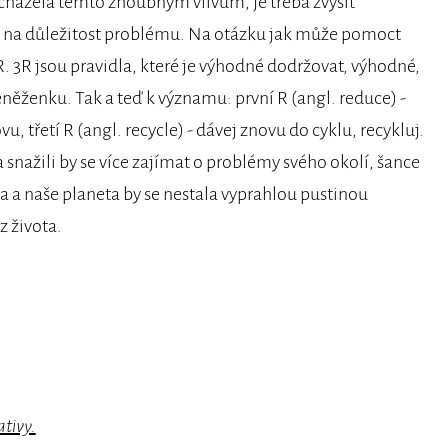
edcházela těmto zhoubným vlivům, je třeba zvýšit
t na důležitost problému. Na otázku jak může pomoct
 3R jsou pravidla, které je výhodné dodržovat, výhodné,
peněženku. Tak a teď k významu: první R (angl. reduce) -
u, třetí R (angl. recycle) - dávej znovu do cyklu, recykluj.
a snažili by se více zajímat o problémy svého okolí, šance
la a naše planeta by se nestala vyprahlou pustinou
 života.
ativy.