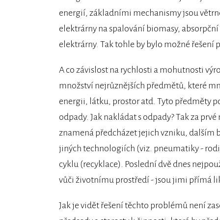
energií, základními mechanismy jsou větrné 
elektrárny na spalování biomasy, absorpční e
elektrárny. Tak tohle by bylo možné řešení 
A co závislost na rychlosti a mohutnosti vý
množství nejrůznějších předmětů, které mn
energii, látku, prostor atd. Tyto předměty p
odpady. Jak nakládat s odpady? Tak za prvé
znamená předcházet jejich vzniku, dalším bo
jiných technologiích (viz. pneumatiky - ro
cyklu (recyklace). Poslední dvě dnes nejp
vůči životnímu prostředí - jsou jimi přímá l
Jak je vidět řešení těchto problémů není zas