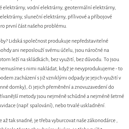
elektrárny, vodní elektrárny, geotermální elektrárny,
lektrárny, sluneční elektrárny, přílivové a příbojové
pro první část našeho problému.
roby? Lidská společnost produkuje nepředstavitelné
ohdy ani neposlouží svému účelu, jsou náročné na
otom leží na skládkách, bez využití, bez důvodu. To jsou
 nemusíme s nimi nakládat, když je nevyprodukujeme - to
dem zacházení s již vzniklými odpady je jejich využití v
dinné domky), či jejich přeměnění a znovuzavedení do
oužívanější metody jsou nejméně schůdné a nejméně šetrné
ikvidace (např. spalování), nebo trvalé uskladnění.
e až tak snadné, je třeba vyburcovat naše zákonodárce ,