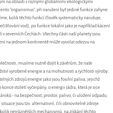
m na oblasti s různými globálními ekologickými
ento "organismus", při narušení byť jediné funkce zahyne.
me, kolik těchto funkcí člověk systematicky narušuje,
čišťování vod), po funkce lokální jako je například kácení
v severních Čechách. Všechny části naší planety jsou
šení na jednom kontinentě může vyvolat odezvu na
lečnosti, musíme nutně dojít k závěrům, že naše
ství vyrobené energie a na mohutnosti a rychlosti výroby.
lných zdrojů energie jako jsou fosilní paliva, jejichž
ce století vyčerpány, o energii jádra, která je sice
oků - na bezpečnost, prostor, palivo, či uložení odpadu.
tuace jsou tzv. alternativní, čili obnovitelné zdroje
ěkolik nejrůznějších mechanismů, na získání těchto