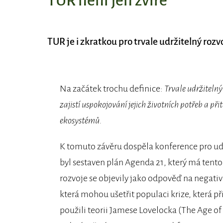
TUR není jen zvíře
TUR je i zkratkou pro trvale udržitelný rozvo
Na začátek trochu definice:
Trvale udržitelný
zajistí uspokojování jejich životních potřeb a p
ekosystémů.
K tomuto závěru dospěla konference pro udrž
byl sestaven plán Agenda 21, který má tento 
rozvoje se objevily jako odpověď na negativ
která mohou ušetřit populaci krize, která 
použili teorii Jamese Lovelocka (The Age of 