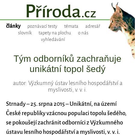
články
poznávací testy
témata
adresář
slovník
tapety na plochu
o nás
vyhledávání
Tým odborníků zachraňuje
unikátní topol šedý
autor: Výzkumný ústav lesního hospodářství a
myslivosti, v. v. i.
Strnady – 25. srpna 2015 – Unikátní, na území
České republiky vzácnou populaci topolu šedého,
se pokoušejí zachránit odborníci z Výzkumného
ústavu lesního hospodářství a myslivosti, v. v. i.