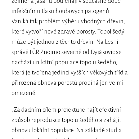
zejména jasanu podléhají v současné době
infekčnímu tlaku houbových patogenů.
Vzniká tak problém výběru vhodných dřevin,
které vytvoří nové zdravé porosty. Topol šedý
může být jednou z těchto dřevin. Na Lesní
správě LČR Znojmo severně od Dyjákovic se
nachází unikátní populace topolu šedého,
která je tvořena jedinci vyšších věkových tříd a
přirozená obnova porostů probíhá jen velmi
omezeně.
„Základním cílem projektu je najít efektivní
způsob reprodukce topolu šedého a zahájit
obnovu lokální populace. Na základě studia