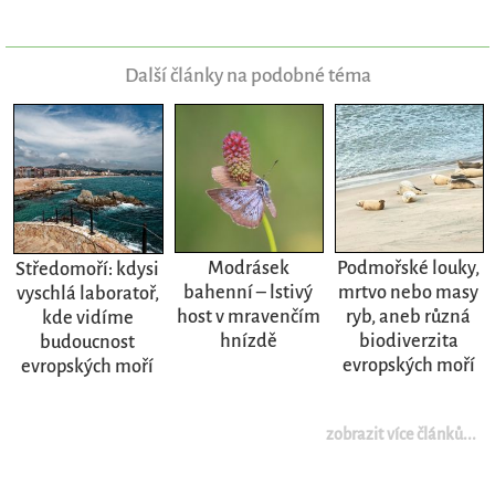
Další články na podobné téma
Modrásek
Podmořské louky,
Středomoří: kdysi
bahenní – lstivý
mrtvo nebo masy
vyschlá laboratoř,
host v mravenčím
ryb, aneb různá
kde vidíme
hnízdě
biodiverzita
budoucnost
evropských moří
evropských moří
zobrazit více článků...