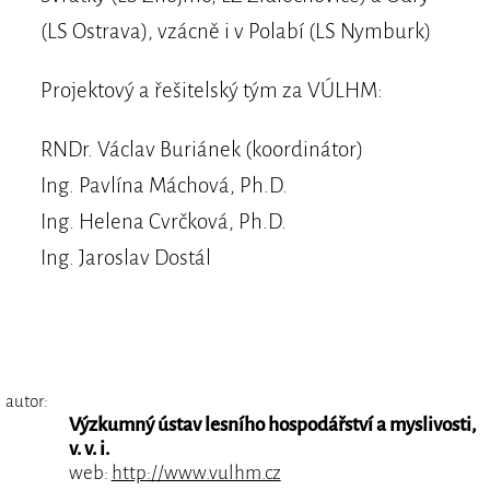
(LS Ostrava), vzácně i v Polabí (LS Nymburk)
Projektový a řešitelský tým za VÚLHM:
RNDr. Václav Buriánek (koordinátor)
Ing. Pavlína Máchová, Ph.D.
Ing. Helena Cvrčková, Ph.D.
Ing. Jaroslav Dostál
autor:
Výzkumný ústav lesního hospodářství a myslivosti,
v. v. i.
web:
http://www.vulhm.cz