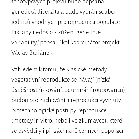
fenotypových projevů bude popsána
genetická diverzita a bude vybrán soubor
jedinců vhodných pro reprodukci populace
tak, aby nedošlo k zúžení genetické
variability,“ popsal úkol koordinátor projektu
Václav Buriánek.
Vzhledem k tomu, že klasické metody
vegetativní reprodukce selhávají (nízká
úspěšnost řízkování, odumírání roubovanců),
budou pro zachování a reprodukci vyvinuty
biotechnologické postupy reprodukce
(metody in vitro, neboli ve zkumavce), které
se osvědčily i při záchraně cenných populací