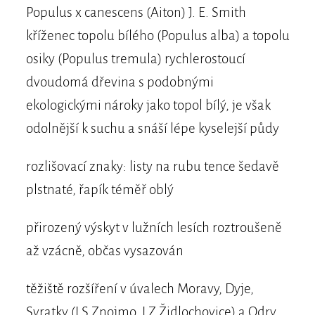
Populus x canescens (Aiton) J. E. Smith
kříženec topolu bílého (Populus alba) a topolu
osiky (Populus tremula) rychlerostoucí
dvoudomá dřevina s podobnými
ekologickými nároky jako topol bílý, je však
odolnější k suchu a snáší lépe kyselejší půdy
rozlišovací znaky: listy na rubu tence šedavě
plstnaté, řapík téměř oblý
přirozený výskyt v lužních lesích roztroušeně
až vzácně, občas vysazován
těžiště rozšíření v úvalech Moravy, Dyje,
Svratky (LS Znojmo, LZ Židlochovice) a Odry