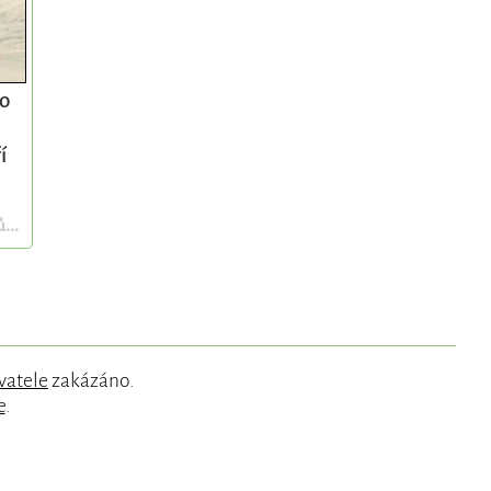
bo
í
...
vatele
zakázáno.
e
.