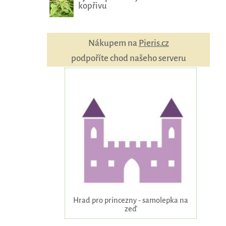
kopřivu
Nákupem na
Pieris.cz
podpoříte chod našeho serveru
Hrad pro princezny - samolepka na
zeď