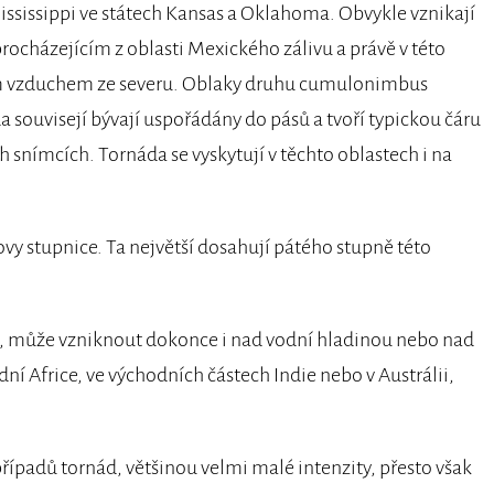
ississippi ve státech Kansas a Oklahoma. Obvykle vznikají
ocházejícím z oblasti Mexického zálivu a právě v této
jším vzduchem ze severu. Oblaky druhu cumulonimbus
 souvisejí bývají uspořádány do pásů a tvoří typickou čáru
h snímcích. Tornáda se vyskytují v těchto oblastech i na
tovy stupnice. Ta největší dosahují pátého stupně této
ě, může vzniknout dokonce i nad vodní hladinou nebo nad
í Africe, ve východních částech Indie nebo v Austrálii,
řípadů tornád, většinou velmi malé intenzity, přesto však