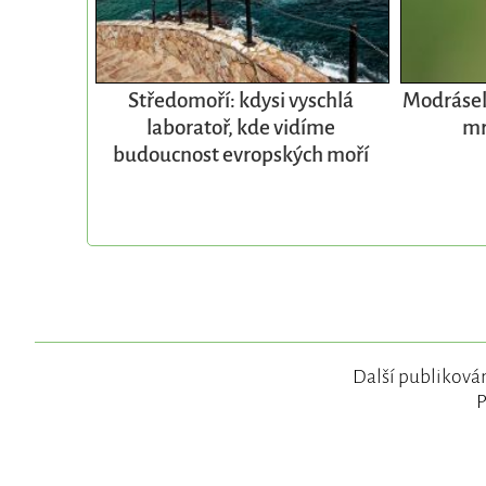
Středomoří: kdysi vyschlá
Modrásek 
laboratoř, kde vidíme
mr
budoucnost evropských moří
Další publikován
P