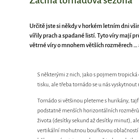
Začíná tornádová sezóna
Určitě jste si někdy v horkém letním dni vši
vířily prach a spadané listí. Tyto víry mají 
větrné víry o mnohem větších rozměrech … a
S některými z nich, jako s pojmem tropická 
tisku, ale třeba tornádo se u nás vyskytnout
Tornádo si většinou pleteme s hurikány, tajfu
podstatně menších horizontálních rozměrů (
života (desítky sekund až desítky minut), al
vertikální mohutnou bouřkovou oblačností ko