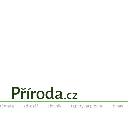
témata
adresář
slovník
tapety na plochu
o nás