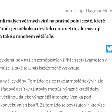
autor: Ing. Dagmar Hon
mli malých větrných vírů na prašné polní cestě, které
průměr jen několika desítek centimetrů, ale existují
 také o mnohem větší síle.
cyklona, se v našich zeměpisných šířkách setkáváme jen v
 může, a také se u nás každoročně vyskytuje.
ny či cyklóny. Tornádo je sice také atmosférický vír, ale
řádově desítky až stovky metrů), výrazně kratší doby
e většinou daleko výraznější intenzity. Vzniká pod
nvektivních bouří. Za tornádo se považuje vír, který se