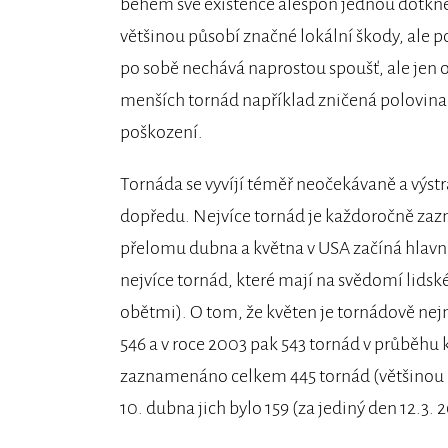
během své existence alespoň jednou dotkn
většinou působí značné lokální škody, ale
po sobě nechává naprostou spoušť, ale jen 
menších tornád například zničená polovina 
poškození.
Tornáda se vyvíjí téměř neočekávaně a výst
dopředu. Nejvíce tornád je každoročně za
přelomu dubna a května v USA začíná hlavní 
nejvíce tornád, které mají na svědomí lidské
obětmi). O tom, že květen je tornádově nejn
546 a v roce 2003 pak 543 tornád v průběhu 
zaznamenáno celkem 445 tornád (většinou me
10. dubna jich bylo 159 (za jediný den 12.3. 