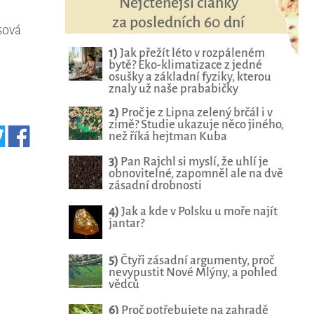
Nejčtenější články
za posledních 60 dní
sová
1)
Jak přežít léto v rozpáleném
bytě? Eko-klimatizace z jedné
osušky a základní fyziky, kterou
znaly už naše prababičky
2)
Proč je z Lipna zelený brčál i v
zimě? Studie ukazuje něco jiného,
než říká hejtman Kuba
3)
Pan Rajchl si myslí, že uhlí je
obnovitelné, zapomněl ale na dvě
zásadní drobnosti
4)
Jak a kde v Polsku u moře najít
jantar?
5)
Čtyři zásadní argumenty, proč
nevypustit Nové Mlýny, a pohled
vědců
6)
Proč potřebujete na zahradě