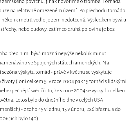
e zemského povrchu, jinak hovoříme o trombě. Tornáda
 pouze na relativně omezeném území. Po přechodu tornádo
o několik metrů vedle je zem nedotčená. Výsledkem bývá u
střechy, nebo budovy, zatímco druhá polovina je bez
raha před nimi bývá možná nejvýše několik minut
znamenáváno ve Spojených státech amerických. Na
sezóna výskytu tornád - právě v květnu se vyskytuje
 životy (loni celkem 5, v roce 2004 pak 15 tornád s lidskými
ebezpečnější svědčí i to, že v roce 2004 se vyskytlo celkem
května. Letos bylo do dnešního dne v celých USA
nších) - z toho 45 v lednu, 15 v únoru, 226 březnu a do
2006 jich bylo 140).