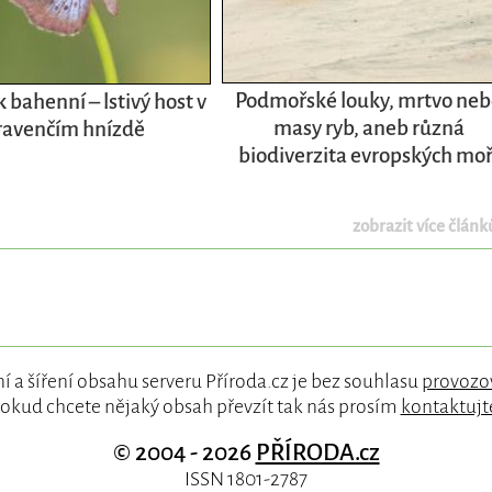
Podmořské louky, mrtvo ne
bahenní – lstivý host v
masy ryb, aneb různá
avenčím hnízdě
biodiverzita evropských moř
zobrazit více článků
í a šíření obsahu serveru Příroda.cz je bez souhlasu
provozo
okud chcete nějaký obsah převzít tak nás prosím
kontaktujt
© 2004 - 2026
PŘÍRODA.cz
ISSN 1801-2787