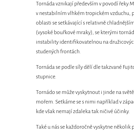
Tornáda vznikají především v povodí řeky M
v nestabilním vlhkém tropickém vzduchu, pr
oblasti se setkávající s relativně chladně
(vysoké bouřkové mraky), se kterými tornáda
instability identifikovatelnou na družicovýc
studených frontách.
Tornáda se podle síly dělí dle takzvané Fuji
stupnice.
Tornádo se může vyskytnout i jinde na svět
mořem. Setkáme se s nimi například v západn
kde však nemají zdaleka tak ničivé účinky.
Také u nás se každoročně vyskytne několik p