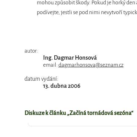
mohou způsobit škody. Pokud je horký den a
podívejte, jestli se pod nimi nevytvoří typic
autor:
Ing. Dagmar Honsová
email:
dagmar.honsova@seznam.cz
datum vydání:
13. dubna 2006
Diskuze k článku „Začíná tornádová sezóna“