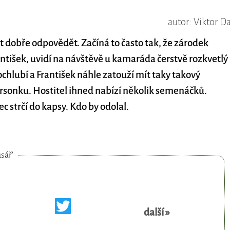
autor: Viktor D
 dobře odpovědět. Začíná to často tak, že zárodek
tišek, uvidí na návštěvě u kamaráda čerstvě rozkvetlý
chlubí a František náhle zatouží mít taky takový
arsonku. Hostitel ihned nabízí několik semenáčků.
ec strčí do kapsy. Kdo by odolal.
sář'
další »