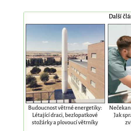
Další čl
Budoucnost větrné energetiky:
Nečekané
Létající draci, bezlopatkové
Jak spr
stožárky a plovoucí větrníky
zv