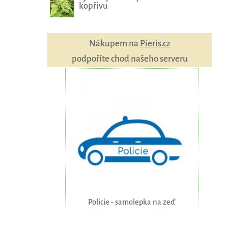
kopřivu
Nákupem na
Pieris.cz
podpoříte chod našeho serveru
Policie - samolepka na zeď