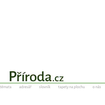
témata
adresář
slovník
tapety na plochu
o nás