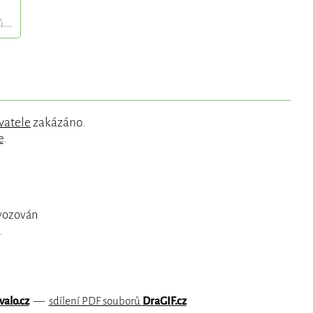
...
vatele
zakázáno.
e
.
ovozován
.
valo.cz
—
sdílení PDF souborů
DraGIF.cz