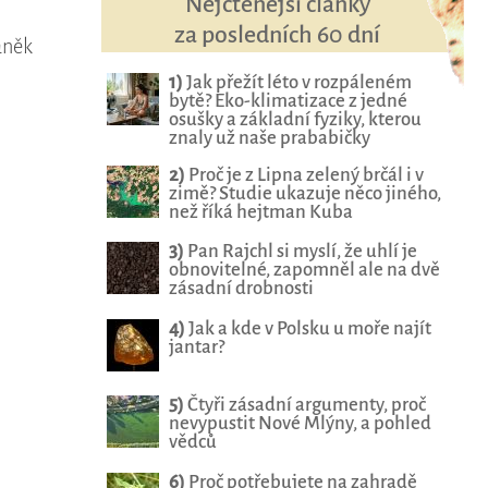
Nejčtenější články
za posledních 60 dní
aněk
1)
Jak přežít léto v rozpáleném
bytě? Eko-klimatizace z jedné
osušky a základní fyziky, kterou
znaly už naše prababičky
2)
Proč je z Lipna zelený brčál i v
zimě? Studie ukazuje něco jiného,
než říká hejtman Kuba
3)
Pan Rajchl si myslí, že uhlí je
obnovitelné, zapomněl ale na dvě
zásadní drobnosti
4)
Jak a kde v Polsku u moře najít
jantar?
5)
Čtyři zásadní argumenty, proč
nevypustit Nové Mlýny, a pohled
vědců
6)
Proč potřebujete na zahradě