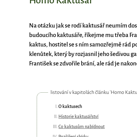
Homo Kaktusář
Na otázku jak se rodí kaktusář neumím dost
budoucího kaktusáře, říkejme mu třeba Fran
kaktus, hostitel se s ním samozřejmě rád po
klenůtek, který by rozjasnil jeho šedivou g
František se zdvořile brání, ale rád je nakon
listování v kapitolách článku 'Homo Kaktu
O kaktusech
Historie kaktusářství
Co kaktusům nabídnout
Rozšíření sbírky