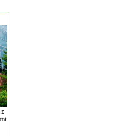
 z
rní