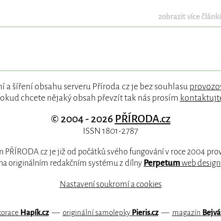
zobrazit více článků
í a šíření obsahu serveru Příroda.cz je bez souhlasu
provozo
okud chcete nějaký obsah převzít tak nás prosím
kontaktujt
© 2004 - 2026
PŘÍRODA.cz
ISSN 1801-2787
 PŘÍRODA.cz je již od počátků svého fungování v roce 2004 pr
na originálním redakčním systému z dílny
Perpetum
web design
Nastavení soukromí a cookies
korace
Hapík.cz
—
originální samolepky
Pieris.cz
—
magazín
Bejvá