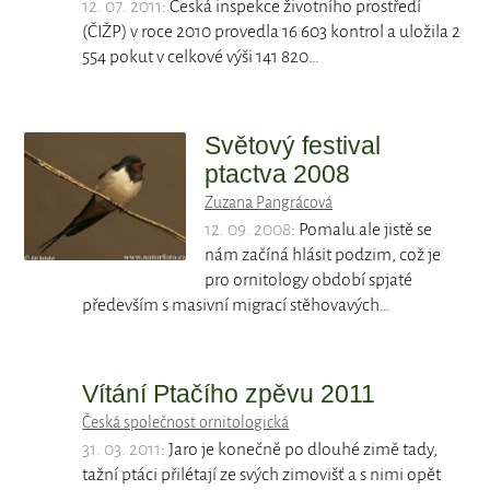
12. 07. 2011
: Česká inspekce životního prostředí
(ČIŽP) v roce 2010 provedla 16 603 kontrol a uložila 2
554 pokut v celkové výši 141 820…
Světový festival
ptactva 2008
Zuzana Pangrácová
12. 09. 2008
: Pomalu ale jistě se
nám začíná hlásit podzim, což je
pro ornitology období spjaté
především s masivní migrací stěhovavých…
Vítání Ptačího zpěvu 2011
Česká společnost ornitologická
31. 03. 2011
: Jaro je konečně po dlouhé zimě tady,
tažní ptáci přilétají ze svých zimovišť a s nimi opět