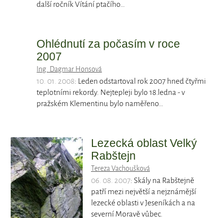
další ročník Vítání ptačího…
Ohlédnutí za počasím v roce
2007
Ing. Dagmar Honsová
10. 01. 2008
: Leden odstartoval rok 2007 hned čtyřmi
teplotními rekordy. Nejtepleji bylo 18.ledna - v
pražském Klementinu bylo naměřeno…
Lezecká oblast Velký
Rabštejn
Tereza Vachoušková
06. 08. 2007
: Skály na Rabštejně
patří mezi největší a nejznámější
lezecké oblasti v Jeseníkách a na
severní Moravě vůbec.