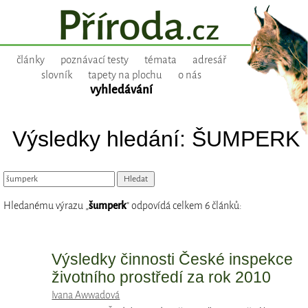
články
poznávací testy
témata
adresář
slovník
tapety na plochu
o nás
vyhledávání
Výsledky hledání: ŠUMPERK
Hledanému výrazu „
šumperk
“ odpovídá celkem 6 článků:
Výsledky činnosti České inspekce
životního prostředí za rok 2010
Ivana Awwadová