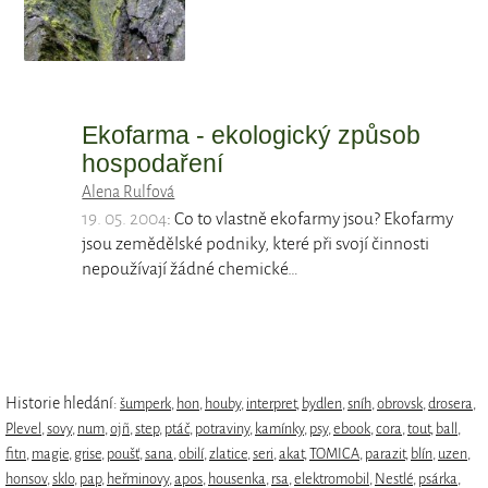
Ekofarma - ekologický způsob
hospodaření
Alena Rulfová
19. 05. 2004
: Co to vlastně ekofarmy jsou? Ekofarmy
jsou zemědělské podniky, které při svojí činnosti
nepoužívají žádné chemické…
Historie hledání:
šumperk
,
hon
,
houby
,
interpret
,
bydlen
,
sníh
,
obrovsk
,
drosera
,
Plevel
,
sovy
,
num
,
ojñ
,
step
,
ptáč
,
potraviny
,
kamínky
,
psy
,
ebook
,
cora
,
tout
,
ball
,
fitn
,
magie
,
grise
,
poušť
,
sana
,
obilí
,
zlatice
,
seri
,
akat
,
TOMICA
,
parazit
,
blín
,
uzen
,
honsov
,
sklo
,
pap
,
heřminovy
,
apos
,
housenka
,
rsa
,
elektromobil
,
Nestlé
,
psárka
,