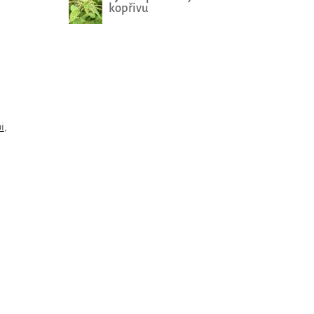
kopřivu
i
,