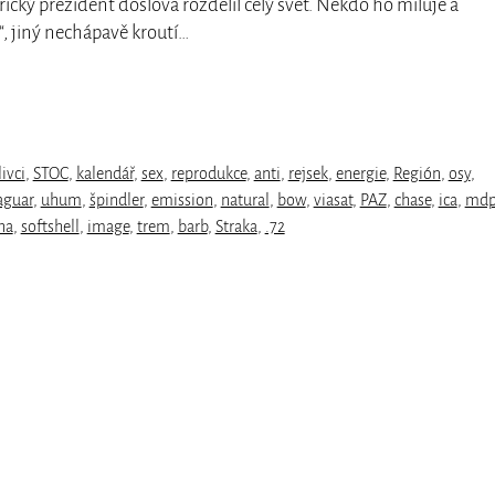
ický prezident doslova rozdělil celý svět. Někdo ho miluje a
“, jiný nechápavě kroutí…
ivci
,
STOC
,
kalendář
,
sex
,
reprodukce
,
anti
,
rejsek
,
energie
,
Región
,
osy
,
aguar
,
uhum
,
špindler
,
emission
,
natural
,
bow
,
viasat
,
PAZ
,
chase
,
ica
,
mdp
ha
,
softshell
,
image
,
trem
,
barb
,
Straka
,
.72