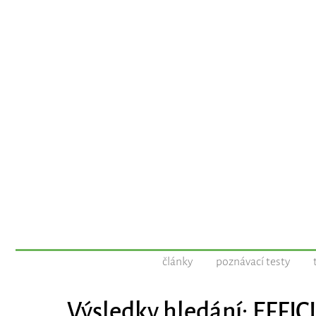
články
poznávací testy
Výsledky hledání: EFFI