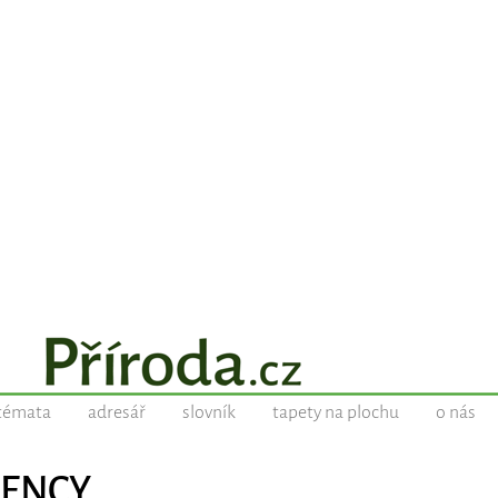
témata
adresář
slovník
tapety na plochu
o nás
CIENCY