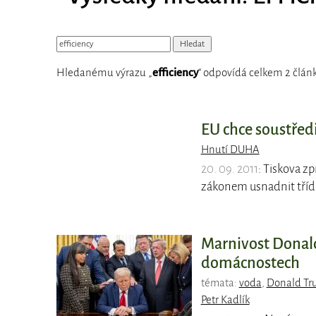
Hledanému výrazu „
efficiency
“ odpovídá celkem 2 článk
EU chce soustředi
Hnutí DUHA
20. 09. 2011
: Tiskova z
zákonem usnadnit tříd
Marnivost Donald
domácnostech
témata:
voda
,
Donald Tr
Petr Kadlík