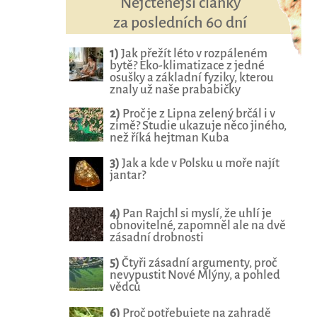
Nejčtenější články
za posledních 60 dní
1)
Jak přežít léto v rozpáleném
bytě? Eko-klimatizace z jedné
osušky a základní fyziky, kterou
znaly už naše prababičky
2)
Proč je z Lipna zelený brčál i v
zimě? Studie ukazuje něco jiného,
než říká hejtman Kuba
3)
Jak a kde v Polsku u moře najít
jantar?
4)
Pan Rajchl si myslí, že uhlí je
obnovitelné, zapomněl ale na dvě
zásadní drobnosti
5)
Čtyři zásadní argumenty, proč
nevypustit Nové Mlýny, a pohled
vědců
6)
Proč potřebujete na zahradě