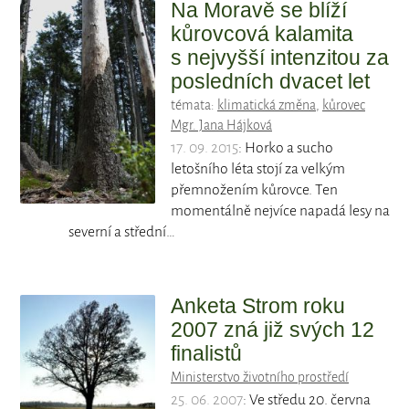
Na Moravě se blíží
kůrovcová kalamita
s nejvyšší intenzitou za
posledních dvacet let
témata:
klimatická změna
,
kůrovec
Mgr. Jana Hájková
17. 09. 2015
: Horko a sucho
letošního léta stojí za velkým
přemnožením kůrovce. Ten
momentálně nejvíce napadá lesy na
severní a střední…
Anketa Strom roku
2007 zná již svých 12
finalistů
Ministerstvo životního prostředí
25. 06. 2007
: Ve středu 20. června