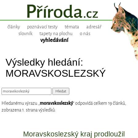
články
poznávací testy
témata
adresář
slovník
tapety na plochu
o nás
vyhledávání
Výsledky hledání:
MORAVSKOSLEZSKÝ
Hledanému výrazu „
moravskoslezský
“ odpovídá celkem 19 článků,
zobrazena 1. strana výsledků:
Moravskoslezský kraj prodloužil