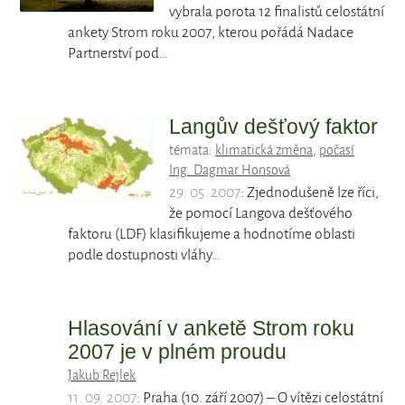
vybrala porota 12 finalistů celostátní
ankety Strom roku 2007, kterou pořádá Nadace
Partnerství pod…
Langův dešťový faktor
témata:
klimatická změna
,
počasí
Ing. Dagmar Honsová
29. 05. 2007
: Zjednodušeně lze říci,
že pomocí Langova dešťového
faktoru (LDF) klasifikujeme a hodnotíme oblasti
podle dostupnosti vláhy…
Hlasování v anketě Strom roku
2007 je v plném proudu
Jakub Rejlek
11. 09. 2007
: Praha (10. září 2007) – O vítězi celostátní