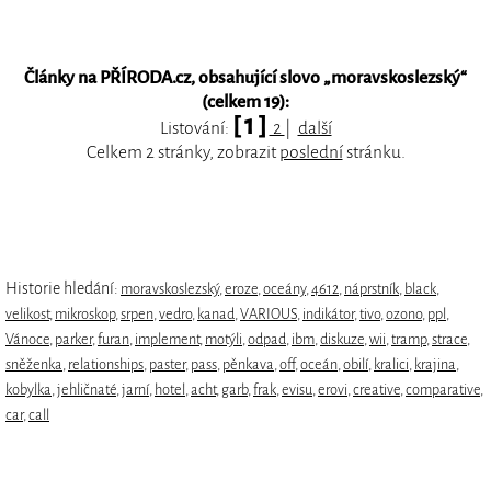
Články na PŘÍRODA.cz, obsahující slovo „
moravskoslezský
“
(celkem 19):
[ 1 ]
Listování:
2
|
další
Celkem 2 stránky, zobrazit
poslední
stránku.
Historie hledání:
moravskoslezský
,
eroze
,
oceány
,
4612
,
náprstník
,
black
,
velikost
,
mikroskop
,
srpen
,
vedro
,
kanad
,
VARIOUS
,
indikátor
,
tivo
,
ozono
,
ppl
,
Vánoce
,
parker
,
furan
,
implement
,
motýli
,
odpad
,
ibm
,
diskuze
,
wii
,
tramp
,
strace
,
sněženka
,
relationships
,
paster
,
pass
,
pěnkava
,
off
,
oceán
,
obilí
,
kralici
,
krajina
,
kobylka
,
jehličnaté
,
jarní
,
hotel
,
acht
,
garb
,
frak
,
evisu
,
erovi
,
creative
,
comparative
,
car
,
call