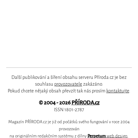
Další publikování a šíření obsahu serveru Příroda.cz je bez
souhlasu
provozovatele
zakázáno.
Pokud chcete nějaký obsah převzít tak nás prosím
kontaktujte
.
© 2004 - 2026
PŘÍRODA.cz
ISSN 1801-2787
Magazín PŘÍRODA.cz je již od počátků svého fungování v roce 2004
provozován
na originálním redakčním systému z dílny
Perpetum
web design
.