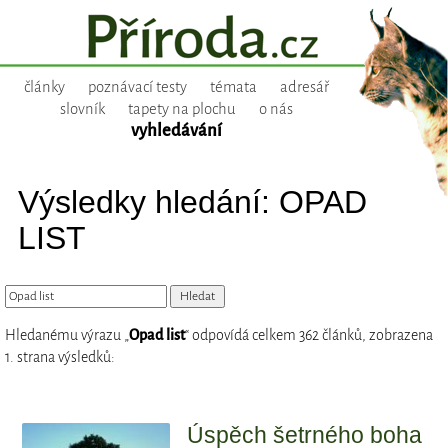
články
poznávací testy
témata
adresář
slovník
tapety na plochu
o nás
vyhledávání
Výsledky hledání: OPAD
LIST
Hledanému výrazu „
Opad list
“ odpovídá celkem 362 článků, zobrazena
1. strana výsledků:
Úspěch šetrného boha