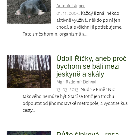
Antonín Lágner
01. 11. 2005
: Každý ji zná, někdo
aktivně využívá, někdo po ní jen
chodí, ale všichni jí potřebujeme.
Tato směs hornin, organizmů a…
Údolí Říčky, aneb proč
bychom se báli mezi
jeskyně a skály
Mgr. Radomír Dohnal
13. 03. 2013
: Nuda v Brně? Nic
takového nemůže být. Stačí se totiž jen trochu
odpoutat od jihomoravské metropole, a vydat se kus
cesty…
Růže šípková - rosa