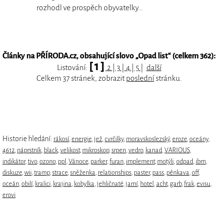
rozhodl ve prospěch obyvatelky…
Články na PŘÍRODA.cz, obsahující slovo „
Opad list
“ (celkem 362):
[ 1 ]
Listování:
2
|
3
|
4
|
5
|
další
Celkem 37 stránek, zobrazit
poslední
stránku.
Historie hledání:
rákosí
,
energie
,
jež
,
cvrčilky
,
moravskoslezský
,
eroze
,
oceány
,
4612
,
náprstník
,
black
,
velikost
,
mikroskop
,
srpen
,
vedro
,
kanad
,
VARIOUS
,
indikátor
,
tivo
,
ozono
,
ppl
,
Vánoce
,
parker
,
furan
,
implement
,
motýli
,
odpad
,
ibm
,
diskuze
,
wii
,
tramp
,
strace
,
sněženka
,
relationships
,
paster
,
pass
,
pěnkava
,
off
,
oceán
,
obilí
,
kralici
,
krajina
,
kobylka
,
jehličnaté
,
jarní
,
hotel
,
acht
,
garb
,
frak
,
evisu
,
erovi