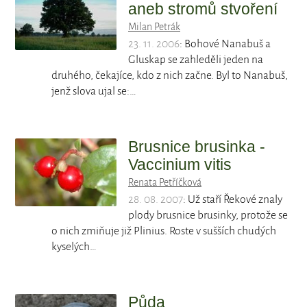
aneb stromů stvoření
Milan Petrák
23. 11. 2006
: Bohové Nanabuš a
Gluskap se zahleděli jeden na
druhého, čekajíce, kdo z nich začne. Byl to Nanabuš,
jenž slova ujal se:…
Brusnice brusinka -
Vaccinium vitis
Renata Petříčková
28. 08. 2007
: Už staří Řekové znaly
plody brusnice brusinky, protože se
o nich zmiňuje již Plinius. Roste v sušších chudých
kyselých…
Půda