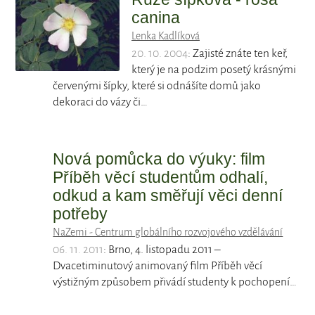
canina
Lenka Kadlíková
20. 10. 2004
: Zajisté znáte ten keř,
který je na podzim posetý krásnými
červenými šípky, které si odnášíte domů jako
dekoraci do vázy či…
Nová pomůcka do výuky: film
Příběh věcí studentům odhalí,
odkud a kam směřují věci denní
potřeby
NaZemi - Centrum globálního rozvojového vzdělávání
06. 11. 2011
: Brno, 4. listopadu 2011 –
Dvacetiminutový animovaný film Příběh věcí
výstižným způsobem přivádí studenty k pochopení…