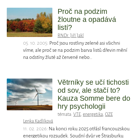
Proč na podzim
žloutne a opadává
listí?
RNDr. Jiří Jakl
05. 10. 2005
: Proč jsou rostliny zelené asi všichni
víme, ale proč se na podzim barva listů dřevin mění
na odstíny žluté až červené nebo…
Větrníky se učí tichosti
od sov, ale stačí to?
Kauza Somme bere do
hry psychologii
témata:
VTE
,
energetika
,
OZE
Lenka Kadlíková
11. 02. 2026
: Na konci roku 2025 otřásl francouzskou
energetikou rozsudek. Soudní dvůr ve Štrasburku