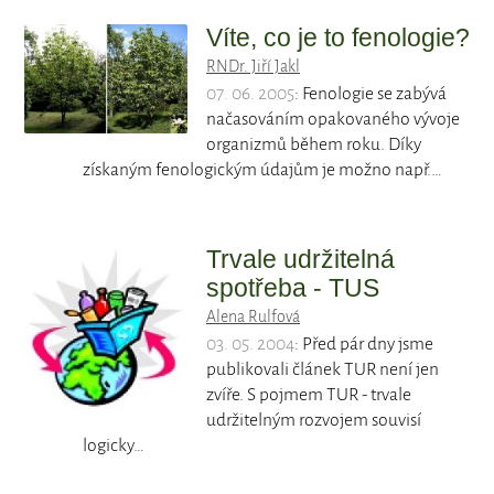
Víte, co je to fenologie?
RNDr. Jiří Jakl
07. 06. 2005
: Fenologie se zabývá
načasováním opakovaného vývoje
organizmů během roku. Díky
získaným fenologickým údajům je možno např.…
Trvale udržitelná
spotřeba - TUS
Alena Rulfová
03. 05. 2004
: Před pár dny jsme
publikovali článek TUR není jen
zvíře. S pojmem TUR - trvale
udržitelným rozvojem souvisí
logicky…