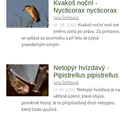
Kvakoš noční -
Nycticorax nycticorax
Jana Šoltésová
01. 08. 2007
: Kvakoš noční nosí své
jméno zcela po právu. Za potravou
se vydává za soumraku a při letu se ozývá
pravidelným silným…
Netopýr hvízdavý -
Pipistrellus pipistrellus
Jana Šoltésová
17. 01. 2007
: Netopýr hvízdavý je na
většině území, které obývá,
poměrně hojný. Je to přizpůsobivý druh netopýra,
který často využívá…