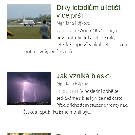
Díky letadlům u letišť
více prší
Mgr. Jana Hájková
21. 10. 2011
: Američtí vědci nyní
novou studií dokázali, že díky
letecké dopravě v okolí letišť častěji
a intenzivněji prší a sněží.…
Jak vzniká blesk?
Mgr. Jana Hájková
21. 07. 2011
: V poslední době se
setkáváme s blesky více než často.
Před příchodem studené fronty nad
Českou republiku jsme mohli být…