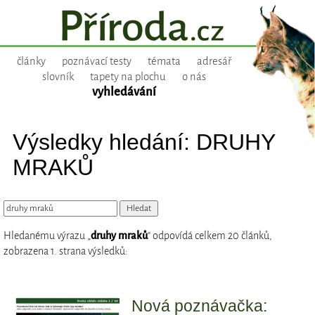
články
poznávací testy
témata
adresář
slovník
tapety na plochu
o nás
vyhledávání
Výsledky hledání: DRUHY
MRAKŮ
Hledanému výrazu „
druhy mraků
“ odpovídá celkem 20 článků,
zobrazena 1. strana výsledků:
Nová poznávačka: