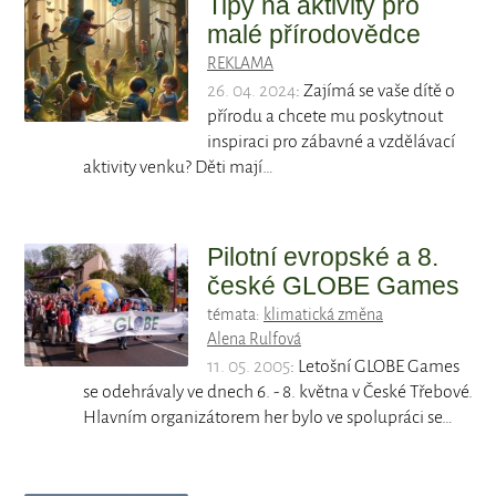
Tipy na aktivity pro
malé přírodovědce
REKLAMA
26. 04. 2024
: Zajímá se vaše dítě o
přírodu a chcete mu poskytnout
inspiraci pro zábavné a vzdělávací
aktivity venku? Děti mají…
Pilotní evropské a 8.
české GLOBE Games
témata:
klimatická změna
Alena Rulfová
11. 05. 2005
: Letošní GLOBE Games
se odehrávaly ve dnech 6. - 8. května v České Třebové.
Hlavním organizátorem her bylo ve spolupráci se…