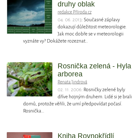
druhy oblak
redakce Příroda.cz
04. 06. 2013
: Současné záplavy
dokazují důležitost meteorologie.
Jak moc dobře se v meteorologii
vyznáte vy? Dokážete rozeznat…
Rosnička zelená - Hyla
arborea
Renata Jindrová
02. 11. 2006
: Rosničky zelené byly
dříve hojným druhem. Lidé si je brali
domů, protože věřili, že umí předpovídat počasí.
Rosnička…
Kniha Rovnokřídlí