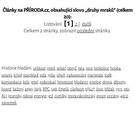
Články na PŘÍRODA.cz, obsahující slovo „
druhy mraků
“ (celkem
20):
[ 1 ]
Listování:
2
|
další
Celkem 2 stránky, zobrazit
poslední
stránku.
Historie hledání:
velikost
,
jmelí
,
sekáč
,
obojž
,
nea
,
ince
,
brokolice
,
houba
,
unami
,
tchoř
,
staroklad
,
sida
,
ryba
,
oheň
,
nakupování
,
manipula
,
lodě
,
komunikace
,
kols
,
jetel
,
individual
,
hmotnost
,
hlodavci
,
enolog
,
dmna
,
dřeviny
,
board
,
bažiny
,
angy
,
Vojk
,
RPC
,
148
,
čmelá
,
clarkson
,
p%27
,
živic
,
křižák
,
3511
,
pto
,
ÄLj
,
jeseníky
,
rákosí
,
energie
,
jež
,
cvrčilky
,
moravskoslezský
,
eroze
,
oceány
,
4612
,
náprstník