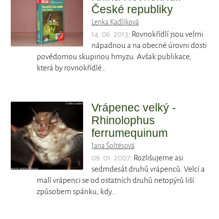
České republiky
Lenka Kadlíková
14. 06. 2013
: Rovnokřídlí jsou velmi
nápadnou a na obecné úrovni dosti
povědomou skupinou hmyzu. Avšak publikace,
která by rovnokřídlé…
Vrápenec velký -
Rhinolophus
ferrumequinum
Jana Šoltésová
09. 01. 2007
: Rozlišujeme asi
sedmdesát druhů vrápenců. Velcí a
malí vrápenci se od ostatních druhů netopýrů liší
způsobem spánku, kdy…