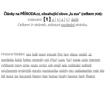
Články na PŘÍRODA.cz, obsahující slovo „
lu zus
“ (celkem 706):
[ 1 ]
Listování:
2
|
3
|
4
|
5
|
další
Celkem 71 stránek, zobrazit
poslední
stránku.
Historie hledání:
nea
,
lodě
,
praní
,
granule
,
Prin
,
hag
,
vltava
,
portáš
,
.22
,
pomláska
,
kočár
,
forbes
,
minerály
,
veš
,
p%27
,
Luna
,
%27
,
prada
,
celar
,
interpret
,
vyhřívané
,
mapy
,
zima
,
youtu
,
vojáci
,
vob
,
small
,
sala
,
rozkladač
,
radhošť
,
psychrometr
,
pryskyřník
,
prevén
,
poznávačka
,
polohy
,
otci
,
nakladatelstv
,
mite
,
lilie
,
lidl
,
lasice
,
tas
,
kocourek
,
klatovy
,
kiwi
,
humus
,
houby
,
havrani
,
hady
,
flowers