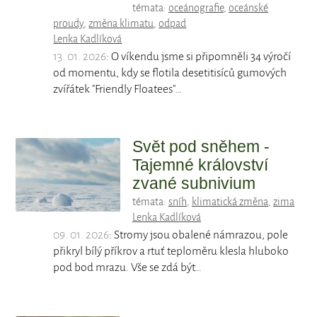
témata:
oceánografie
,
oceánské
proudy
,
změna klimatu
,
odpad
Lenka Kadlíková
13. 01. 2026
: O víkendu jsme si připomněli 34 výročí
od momentu, kdy se flotila desetitisíců gumových
zvířátek "Friendly Floatees"…
Svět pod sněhem -
Tajemné království
zvané subnivium
témata:
sníh
,
klimatická změna
,
zima
Lenka Kadlíková
09. 01. 2026
: Stromy jsou obalené námrazou, pole
přikryl bílý příkrov a rtuť teploměru klesla hluboko
pod bod mrazu. Vše se zdá být…