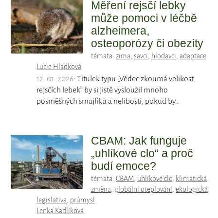
Měření rejsčí lebky
může pomoci v léčbě
alzheimera,
osteoporózy či obezity
témata:
zima
,
savci
,
hlodavci
,
adaptace
Lucie Hladková
12. 01. 2026
: Titulek typu „Vědec zkoumá velikost
rejsčích lebek“ by si jistě vysloužil mnoho
posměšných smajlíků a nelibosti, pokud by…
CBAM: Jak funguje
„uhlíkové clo“ a proč
budí emoce?
témata:
CBAM
,
uhlíkové clo
,
klimatická
změna
,
globální oteplování
,
ekologická
legislativa
,
průmysl
Lenka Kadlíková