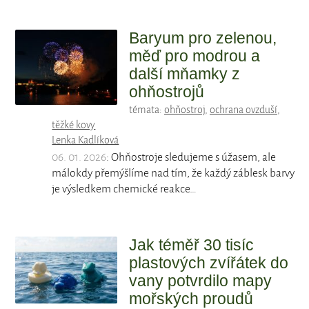
Baryum pro zelenou,
měď pro modrou a
další mňamky z
ohňostrojů
témata:
ohňostroj
,
ochrana ovzduší
,
těžké kovy
Lenka Kadlíková
06. 01. 2026
: Ohňostroje sledujeme s úžasem, ale
málokdy přemýšlíme nad tím, že každý záblesk barvy
je výsledkem chemické reakce…
Jak téměř 30 tisíc
plastových zvířátek do
vany potvrdilo mapy
mořských proudů