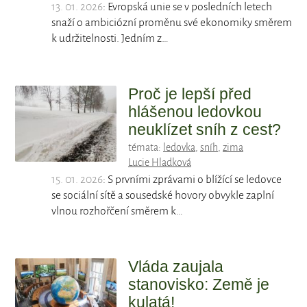
13. 01. 2026
: Evropská unie se v posledních letech
snaží o ambiciózní proměnu své ekonomiky směrem
k udržitelnosti. Jedním z…
Proč je lepší před
hlášenou ledovkou
neuklízet sníh z cest?
témata:
ledovka
,
sníh
,
zima
Lucie Hladková
15. 01. 2026
: S prvními zprávami o blížící se ledovce
se sociální sítě a sousedské hovory obvykle zaplní
vlnou rozhořčení směrem k…
Vláda zaujala
stanovisko: Země je
kulatá!