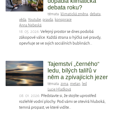
dopadla klimatická
debata roku?
témata:
klimatická změna
,
debata
,
věda
,
Youtube
,
pravda
,
konspirace
Anna Nebeská
18. 05. 2026
: Veřejný prostor se dnes podobá
zákopové válce. Každá strana si hýčká své pravdy,
opevňuje se ve svých sociálních bublinách…
Tajemství „černého“
ledu, bílých talířů v
něm a zpívajících jezer
témata:
zima
,
metan
,
led
Lucie Hladková
08. 01. 2026
: Představte si, že stojíte uprostřed
rozlehlé vodní plochy. Pod vámi se otevírá hluboká,
temná propast, ve které vidíte…