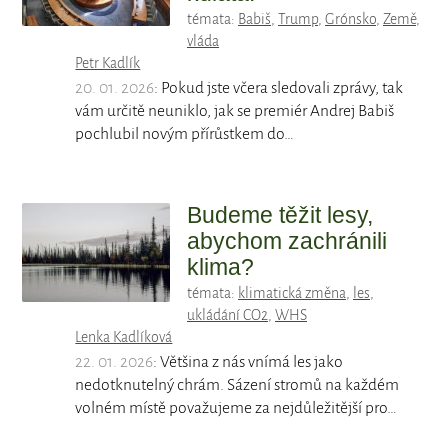
témata:
Babiš
,
Trump
,
Grónsko
,
Země
,
vláda
Petr Kadlík
20. 01. 2026
: Pokud jste včera sledovali zprávy, tak
vám určitě neuniklo, jak se premiér Andrej Babiš
pochlubil novým přírůstkem do…
Budeme těžit lesy,
abychom zachránili
klima?
témata:
klimatická změna
,
les
,
ukládání CO2
,
WHS
Lenka Kadlíková
22. 01. 2026
: Většina z nás vnímá les jako
nedotknutelný chrám. Sázení stromů na každém
volném místě považujeme za nejdůležitější pro…