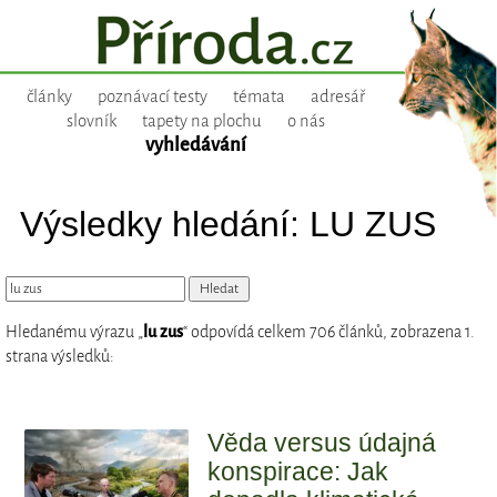
články
poznávací testy
témata
adresář
slovník
tapety na plochu
o nás
vyhledávání
Výsledky hledání: LU ZUS
Hledanému výrazu „
lu zus
“ odpovídá celkem 706 článků, zobrazena 1.
strana výsledků:
Věda versus údajná
konspirace: Jak