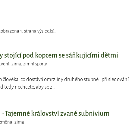
obrazena 1. strana výsledků:
y stojící pod kopcem se sáňkujícími dětmi
avení
,
zima
,
zimní sporty
typ člověka, co dostává omrzliny druhého stupně i při sledování
ud tedy nechcete, aby se z…
- Tajemné království zvané subnivium
 změna
,
zima