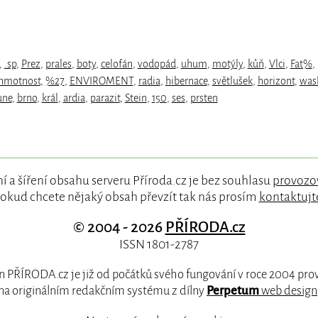
,
.sp
,
Prez
,
prales
,
boty
,
celofán
,
vodopád
,
uhum
,
motýly
,
kůň
,
Vlci
,
Fat%
,
hmotnost
,
%27
,
ENVIROMENT
,
radia
,
hibernace
,
světlušek
,
horizont
,
was
une
,
brno
,
král
,
ardia
,
parazit
,
Stein
,
150
,
ses
,
prsten
í a šíření obsahu serveru Příroda.cz je bez souhlasu
provozo
okud chcete nějaký obsah převzít tak nás prosím
kontaktujt
© 2004 - 2026
PŘÍRODA.cz
ISSN 1801-2787
 PŘÍRODA.cz je již od počátků svého fungování v roce 2004 pr
na originálním redakčním systému z dílny
Perpetum
web design