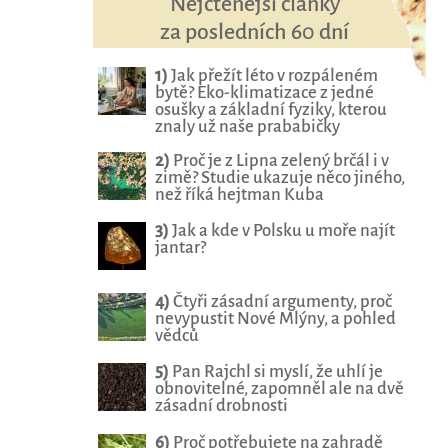
Nejčtenější články
za posledních 60 dní
1)
Jak přežít léto v rozpáleném
bytě? Eko-klimatizace z jedné
osušky a základní fyziky, kterou
znaly už naše prababičky
2)
Proč je z Lipna zelený brčál i v
zimě? Studie ukazuje něco jiného,
než říká hejtman Kuba
3)
Jak a kde v Polsku u moře najít
jantar?
4)
Čtyři zásadní argumenty, proč
nevypustit Nové Mlýny, a pohled
vědců
5)
Pan Rajchl si myslí, že uhlí je
obnovitelné, zapomněl ale na dvě
zásadní drobnosti
6)
Proč potřebujete na zahradě