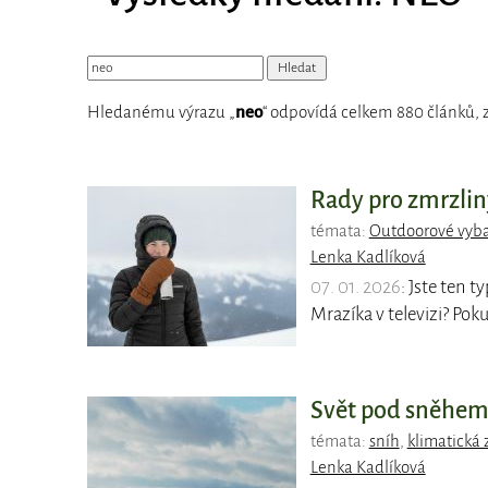
Hledanému výrazu „
neo
“ odpovídá celkem 880 článků, z
Rady pro zmrzlin
témata:
Outdoorové vyb
Lenka Kadlíková
07. 01. 2026
: Jste ten 
Mrazíka v televizi? Pok
Svět pod sněhem 
témata:
sníh
,
klimatická
Lenka Kadlíková