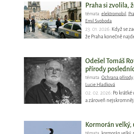
Praha si zvolila, 
témata:
elektromobil
,
Pr
Emil Svoboda
23. 01. 2026
: Když se z
že Praha konečně najd
Odešel Tomáš Rot
přírody poslední
témata:
Ochrana přírody
Lucie Hladková
02. 02. 2026
: Po krátk
a zároveň nejskromněj
Kormorán velký, 
témata:
kormorán velký
,