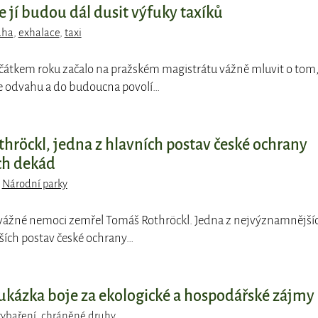
že jí budou dál dusit výfuky taxíků
aha
,
exhalace
,
taxi
ačátkem roku začalo na pražském magistrátu vážně mluvit o tom
e odvahu a do budoucna povolí…
hröckl, jedna z hlavních postav české ochrany
ch dekád
,
Národní parky
é vážné nemoci zemřel Tomáš Rothröckl. Jedna z nejvýznamnější
ších postav české ochrany…
ukázka boje za ekologické a hospodářské zájmy
rybaření
,
chráněné druhy