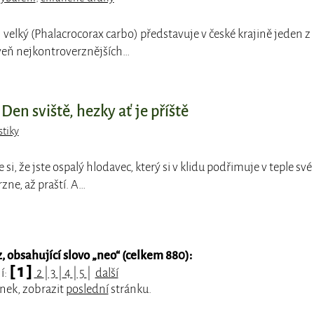
velký (Phalacrocorax carbo) představuje v české krajině jeden z
veň nejkontroverznějších…
en sviště, hezky ať je příště
tiky
e si, že jste ospalý hlodavec, který si v klidu podřimuje v teple své
zne, až praští. A…
 obsahující slovo „
neo
“ (celkem 880):
[ 1 ]
í:
2
|
3
|
4
|
5
|
další
nek, zobrazit
poslední
stránku.