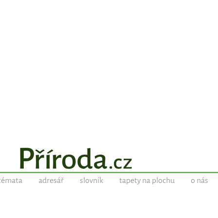
témata
adresář
slovník
tapety na plochu
o nás