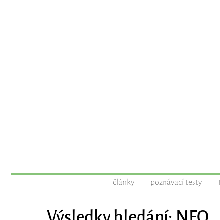
články
poznávací testy
Výsledky hledání: NEO