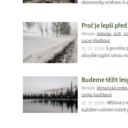
ekonomiky směrem k ud
Proč je lepší pře
témata:
ledovka
,
sníh
,
zi
Lucie Hladková
15. 01. 2026
: S prvními 
obvykle zaplní vlnou 
Budeme těžit les
témata:
klimatická změn
Lenka Kadlíková
22. 01. 2026
: Většina z
každém volném místě p