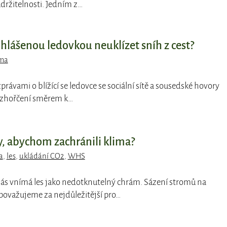
ržitelnosti. Jedním z…
d hlášenou ledovkou neuklízet sníh z cest?
ma
zprávami o blížící se ledovce se sociální sítě a sousedské hovory
rozhořčení směrem k…
y, abychom zachránili klima?
a
,
les
,
ukládání CO2
,
WHS
 nás vnímá les jako nedotknutelný chrám. Sázení stromů na
ovažujeme za nejdůležitější pro…