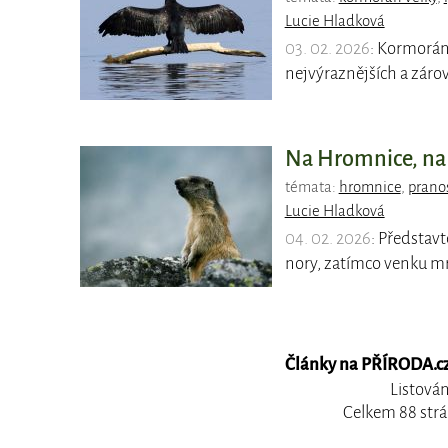
Lucie Hladková
03. 02. 2026
: Kormorán 
nejvýraznějších a záro
Na Hromnice, na D
témata:
hromnice
,
pranos
Lucie Hladková
04. 02. 2026
: Představt
nory, zatímco venku mr
Články na PŘÍRODA.cz,
Listován
Celkem 88 strá