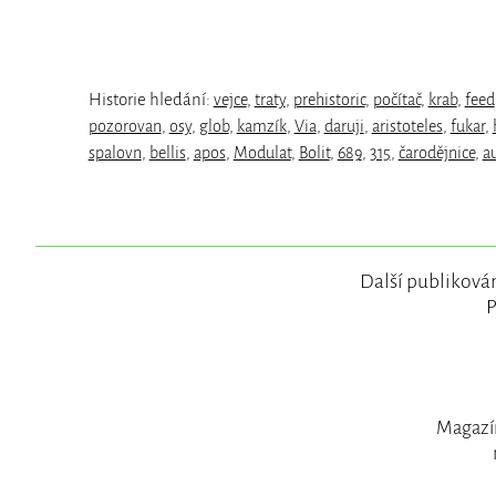
Historie hledání:
vejce
,
traty
,
prehistoric
,
počítač
,
krab
,
feed
pozorovan
,
osy
,
glob
,
kamzík
,
Via
,
daruji
,
aristoteles
,
fukar
,
spalovn
,
bellis
,
apos
,
Modulat
,
Bolit
,
689
,
315
,
čarodějnice
,
a
Další publikován
P
Magazín