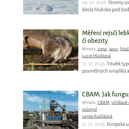
09. 01. 2026
: Stromy js
klesla hluboko pod bod
Měření rejsčí le
či obezity
témata:
zima
,
savci
,
hlod
Lucie Hladková
12. 01. 2026
: Titulek ty
posměšných smajlíků a 
CBAM: Jak funguj
témata:
CBAM
,
uhlíkové 
průmysl
Lenka Kadlíková
13. 01. 2026
: Evropská 