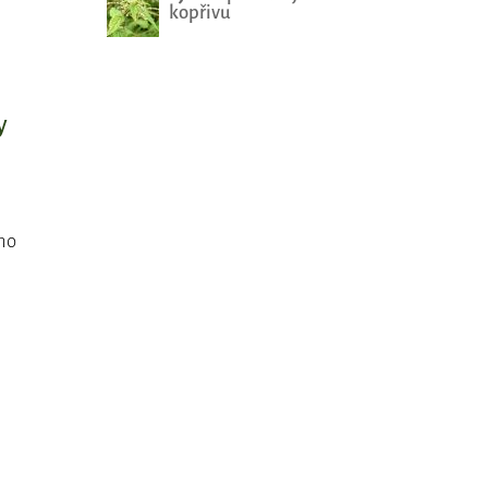
kopřivu
y
oho