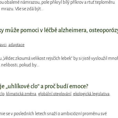
ou obalené námrazou, pole přikryl bílý příkrov a rtuť teploměru
 mrazu. Vše se zdá být…
bky může pomoci v léčbě alzheimera, osteoporóz
avci
,
adaptace
pu „Vědec zkoumá velikost rejsčích lebek“ by si jistě vysloužil mn
nelibosti, pokud by…
e „uhlíkové clo“ a proč budí emoce?
clo
,
klimatická změna
,
globální oteplování
,
ekologická legislativa
,
unie se v posledních letech snaží o ambiciózní proměnu své