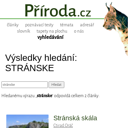
články
poznávací testy
témata
adresář
slovník
tapety na plochu
o nás
vyhledávání
Výsledky hledání:
STRÁNSKE
Hledanému výrazu „
stránske
“ odpovídá celkem 2 články:
Stránská skála
Ctirad Oráč