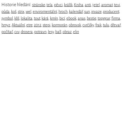
Historie hledání:
stránske
,
tela
,
pěvci
,
králík
,
Kniha
,
anti
,
jetel
,
aromat
,
tevi
,
půda
,
koš
,
strix
,
wel
,
enviromentální
,
hroch
,
kalendář
,
sun
,
invaze
,
producent
,
symbol
,
klíš
,
lokalita
,
tout
,
kárá
,
kmín
,
bicí
,
ebook
,
anas
,
bestie
,
topgear
,
firma
,
hmyz
,
Aktuální
,
etre
,
2012
,
stepi
,
kormorán
,
obrovsk
,
cvrčilky
,
frak
,
tulu
,
dřevař
,
počítač
,
cvv
,
drosera
,
potravn
,
lesy
,
ball
,
obraz
,
elin