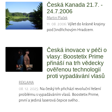
Česká Kanada 21.7. -
24.7.2006
Martin Plaček
11. 08. 2006
: Výlet do krásné krajiny
pod Jindřichovým Hradcem.
Česká inovace v péči o
vlasy: Boostetix Prime
přináší na trh vědecky
ověřenou technologií
proti vypadávání vlasů
REKLAMA
08. 12. 2025
: Na český trh přichází revoluční řešení
problému s vypadáváním vlasů. Boostetix Prime,
první a jediná laserová čepice svého…