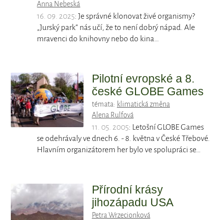
Anna Nebeská
16. 09. 2025
: Je správné klonovat živé organismy?
„Jurský park“ nás učí, že to není dobrý nápad. Ale
mravenci do knihovny nebo do kina…
Pilotní evropské a 8.
české GLOBE Games
témata:
klimatická změna
Alena Rulfová
11. 05. 2005
: Letošní GLOBE Games
se odehrávaly ve dnech 6. - 8. května v České Třebové.
Hlavním organizátorem her bylo ve spolupráci se…
Přírodní krásy
jihozápadu USA
Petra Wrzecionková