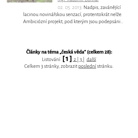
02. 05. 2013
: Nadpis, zavánějící
lacinou novinářskou senzací, protentokrát nelže.
Ambiciózní projekt, pod kterým jsou podepsáni…
Články na téma „
česká věda
“ (celkem 28):
[ 1 ]
Listování:
2
|
3
|
další
Celkem 3 stránky, zobrazit
poslední
stránku.