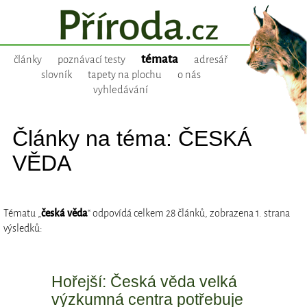
témata
články
poznávací testy
adresář
slovník
tapety na plochu
o nás
vyhledávání
Články na téma: ČESKÁ
VĚDA
Tématu „
česká věda
“ odpovídá celkem 28 článků, zobrazena 1. strana
výsledků:
Hořejší: Česká věda velká
výzkumná centra potřebuje