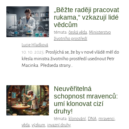
„Běžte raději pracovat
rukama,“ vzkazují lidé
vědcům
témata:
česká věda
,
Ministerstvo
životního prostředí
Lucie Hladková
10. 10. 2025
: Proslýchá se, že by v nové vládě měl do
křesla ministra životního prostředí usednout Petr
Macinka. Předseda strany…
Neuvěřitelná
schopnost mravenců:
umí klonovat cizí
druhy!
témata:
klonování
,
DNA
,
mravenci
,
věda
,
výzkum
,
invazní druhy