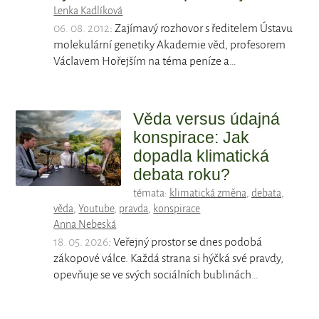
Lenka Kadlíková
06. 08. 2012
: Zajímavý rozhovor s ředitelem Ústavu
molekulární genetiky Akademie věd, profesorem
Václavem Hořejším na téma peníze a…
Věda versus údajná
konspirace: Jak
dopadla klimatická
debata roku?
témata:
klimatická změna
,
debata
,
věda
,
Youtube
,
pravda
,
konspirace
Anna Nebeská
18. 05. 2026
: Veřejný prostor se dnes podobá
zákopové válce. Každá strana si hýčká své pravdy,
opevňuje se ve svých sociálních bublinách…