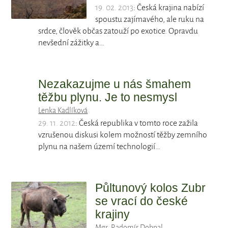
19. 02. 2013
: Česká krajina nabízí
spoustu zajímavého, ale ruku na
srdce, člověk občas zatouží po exotice. Opravdu
nevšední zážitky a…
Nezakazujme u nás šmahem
těžbu plynu. Je to nesmysl
Lenka Kadlíková
29. 11. 2012
: Česká republika v tomto roce zažila
vzrušenou diskusi kolem možností těžby zemního
plynu na našem území technologií…
Půltunový kolos Zubr
se vrací do české
krajiny
Mgr. Radomír Dohnal