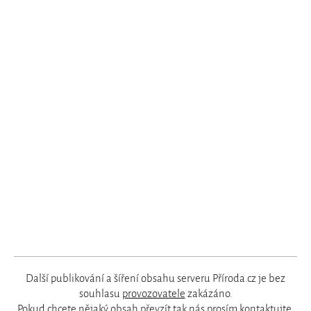
Další publikování a šíření obsahu serveru Příroda.cz je bez
souhlasu
provozovatele
zakázáno.
Pokud chcete nějaký obsah převzít tak nás prosím
kontaktujte
.