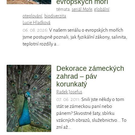
evropských moří
témata:
seriál Moře
,
globální
oteplování
,
biodiverzita
Lucie Hladková
06. 08. 2026
: V našem seriálu o evropských mořích
jsme postupně poznali, jak fyzikální zákony, salinita,
teplotní rozdíly a…
Dekorace zámeckých
zahrad – páv
korunkatý
Radek Josefus
07. 06. 2011
: Snili jste někdy o tom
stát se zámeckou paní nebo
pánem? Skvostné šaty, sbírku
vzácných obrazů, služebnictvo... To
zní až…