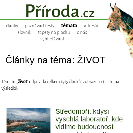
témata
články
poznávací testy
adresář
slovník
tapety na plochu
o nás
vyhledávání
Články na téma: ŽIVOT
Tématu „
život
“ odpovídá celkem 1915 článků, zobrazena 11. strana
výsledků:
Středomoří: kdysi
vyschlá laboratoř, kde
vidíme budoucnost