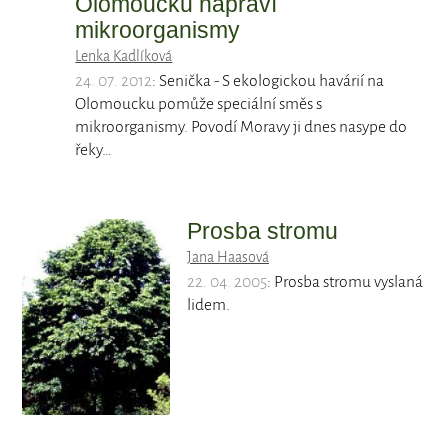
Olomoucku napraví
mikroorganismy
Lenka Kadlíková
24. 07. 2012
: Senička - S ekologickou havárií na
Olomoucku pomůže speciální směs s
mikroorganismy. Povodí Moravy ji dnes nasype do
řeky…
Prosba stromu
Jana Haasová
22. 04. 2005
: Prosba stromu vyslaná
lidem.