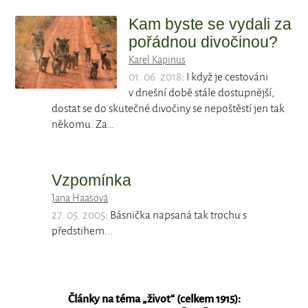
Kam byste se vydali za
pořádnou divočinou?
Karel Kapinus
01. 06. 2018
: I když je cestováni
v dnešní době stále dostupnější,
dostat se do skutečné divočiny se nepoštěstí jen tak
někomu. Za…
Vzpomínka
Jana Haasová
27. 05. 2005
: Básnička napsaná tak trochu s
předstihem...
Články na téma „
život
“ (celkem 1915):