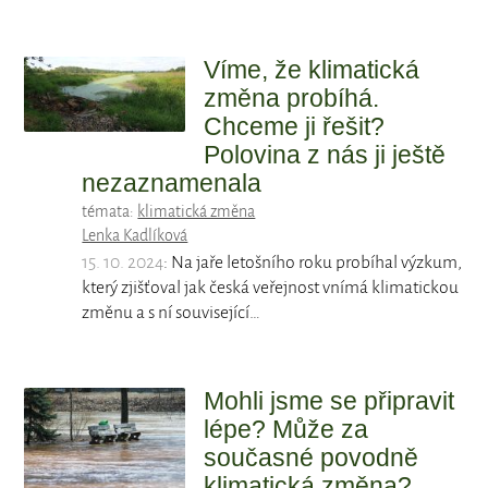
Víme, že klimatická
změna probíhá.
Chceme ji řešit?
Polovina z nás ji ještě
nezaznamenala
témata:
klimatická změna
Lenka Kadlíková
15. 10. 2024
: Na jaře letošního roku probíhal výzkum,
který zjišťoval jak česká veřejnost vnímá klimatickou
změnu a s ní související…
Mohli jsme se připravit
lépe? Může za
současné povodně
klimatická změna?