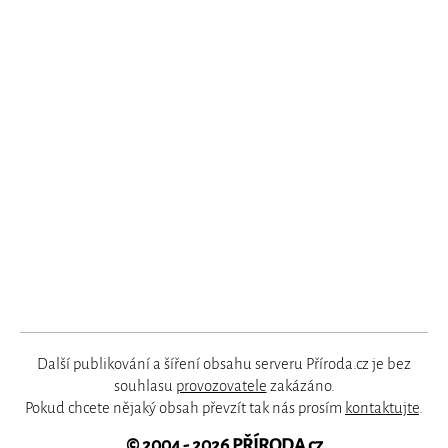
Další publikování a šíření obsahu serveru Příroda.cz je bez
souhlasu
provozovatele
zakázáno.
Pokud chcete nějaký obsah převzít tak nás prosím
kontaktujte
.
© 2004 - 2026
PŘÍRODA.cz