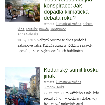
konspirace: Jak
dopadla klimatická
debata roku?
témata:
klimatická změna
,
debata
,
věda
,
Youtube
,
pravda
,
konspirace
Anna Nebeská
18. 05. 2026
: Veřejný prostor se dnes podobá
zákopové válce. Každá strana si hýčká své pravdy,
opevňuje se ve svých sociálních bublinách…
Kodaňský sumit trošku
jinak
témata:
klimatická změna
Simona Horká
27. 01. 2010
: Pro každého z nás, kdo
prožil pár dní v Kodani v době, kdy
byla ve své polovině snad