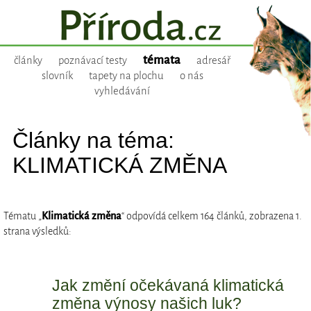
témata
články
poznávací testy
adresář
slovník
tapety na plochu
o nás
vyhledávání
Články na téma:
KLIMATICKÁ ZMĚNA
Tématu „
Klimatická změna
“ odpovídá celkem 164 článků, zobrazena 1.
strana výsledků:
Jak změní očekávaná klimatická
změna výnosy našich luk?