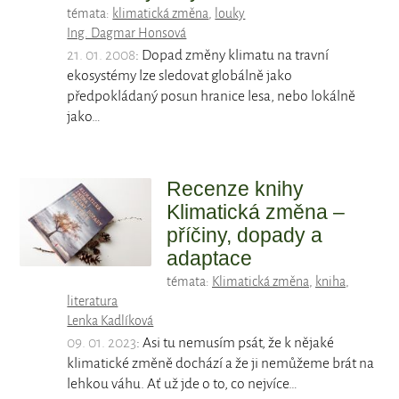
témata:
klimatická změna
,
louky
Ing. Dagmar Honsová
21. 01. 2008
: Dopad změny klimatu na travní
ekosystémy lze sledovat globálně jako
předpokládaný posun hranice lesa, nebo lokálně
jako…
Recenze knihy
Klimatická změna –
příčiny, dopady a
adaptace
témata:
Klimatická změna
,
kniha
,
literatura
Lenka Kadlíková
09. 01. 2023
: Asi tu nemusím psát, že k nějaké
klimatické změně dochází a že ji nemůžeme brát na
lehkou váhu. Ať už jde o to, co nejvíce…