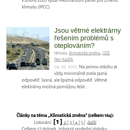
v únoru 2007 vydal Mezinárodní panel pro změnu
klimatu (IPCC).
Jsou větrné elektrárny
řešením problémů s
oteplováním?
témata:
klimatická změna
,
OZE
Petr Kadlík
04. 05. 2012
: Na jasnou otázku je
vždy minimálně zcela jasná
odpověď. Jasná, ale špatná odpověď. Větrné
elektrárny možná pomůžou řešit…
Články na téma „
Klimatická změna
“ (celkem 164):
[ 1 ]
Listování:
2
|
3
|
4
|
5
|
další
Celkem 17 stránek, zobrazit
poslední
stránku.