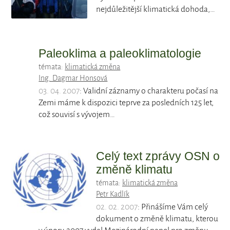
nejdůležitější klimatická dohoda,…
Paleoklima a paleoklimatologie
témata:
klimatická změna
Ing. Dagmar Honsová
03. 04. 2007
: Validní záznamy o charakteru počasí na
Zemi máme k dispozici teprve za posledních 125 let,
což souvisí s vývojem…
Celý text zprávy OSN o
změně klimatu
témata:
klimatická změna
Petr Kadlík
02. 02. 2007
: Přinášíme Vám celý
dokument o změně klimatu, kterou