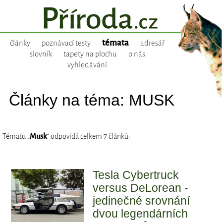
témata
články
poznávací testy
adresář
slovník
tapety na plochu
o nás
vyhledávání
Články na téma: MUSK
Tématu „
Musk
“ odpovídá celkem 7 článků:
Tesla Cybertruck
versus DeLorean -
jedinečné srovnání
dvou legendárních