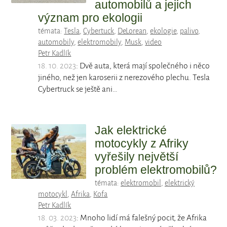
automobilů a jejich
význam pro ekologii
témata:
Tesla
,
Cybertuck
,
DeLorean
,
ekologie
,
palivo
,
automobily
,
elektromobily
,
Musk
,
video
Petr Kadlík
18. 10. 2023
: Dvě auta, která mají společného i něco
jiného, než jen karoserii z nerezového plechu. Tesla
Cybertruck se ještě ani…
Jak elektrické
motocykly z Afriky
vyřešily největší
problém elektromobilů?
témata:
elektromobil
,
elektrický
motocykl
,
Afrika
,
Kofa
Petr Kadlík
18. 03. 2023
: Mnoho lidí má falešný pocit, že Afrika