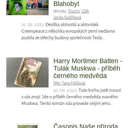
Blahobyt
témata:
Trump
,
USA
Lenka Kadlíková
16. 06. 2025
: Desítka aktivistů a aktivistek
Greenpeace z několika evropských zemí nedávno
pustila ze střechy budovy společnosti Tesla…
Harry Mortimer Batten -
Tulák Muskwa - příběh
černého medvěda
Mgr. Jana Hájková
30. 09. 2020
: Tuto knihu jistě mnozí
z vás znají. Jde o příběh černého medvěda zvaného
Muskwa. Tento román nás provede celým jeho…
Časopis Naše příroda