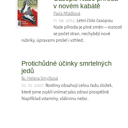
v novém kabátě
Pavla Mládková
11. 06. 2012
: Letní číslo časopisu
Naše příroda je plné změn – rozrostl
se počet stran, nechybějí nové
rubriky, úpravami prošel i vzhled…
Protichůdné účinky smrtelných
jedů
Bc. Helena Smyčková
10. 10. 2007
: Rostliny obsahují celou řadu složek,
které jsme zvyklí vnímat jako zdraví prospěšné.
Například vitamíny, vlákninu nebo…