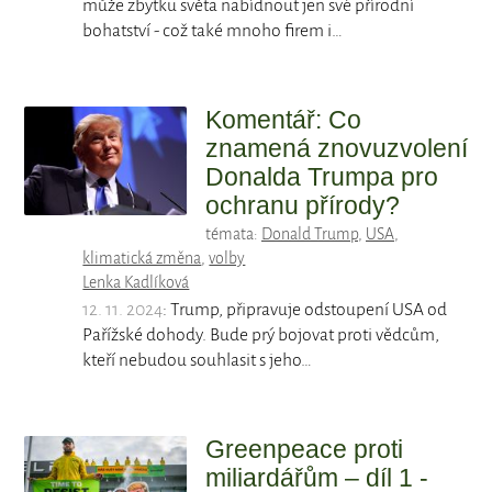
může zbytku světa nabídnout jen své přírodní
bohatství - což také mnoho firem i…
Komentář: Co
znamená znovuzvolení
Donalda Trumpa pro
ochranu přírody?
témata:
Donald Trump
,
USA
,
klimatická změna
,
volby
Lenka Kadlíková
12. 11. 2024
: Trump, připravuje odstoupení USA od
Pařížské dohody. Bude prý bojovat proti vědcům,
kteří nebudou souhlasit s jeho…
Greenpeace proti
miliardářům – díl 1 -