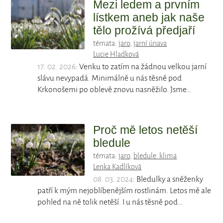
Mezi ledem a prvním
lístkem aneb jak naše
tělo prožívá předjaří
témata:
jaro
,
jarní únava
Lucie Hladková
17. 02. 2026
: Venku to zatím na žádnou velkou jarní
slávu nevypadá. Minimálně u nás těsně pod
Krkonošemi po oblevě znovu nasněžilo. Jsme…
Proč mě letos netěší
bledule
témata:
jaro
,
bledule. klima
Lenka Kadlíková
08. 03. 2024
: Bledulky a sněženky
patří k mým nejoblíbenějším rostlinám. Letos mě ale
pohled na ně tolik netěší. I u nás těsně pod…