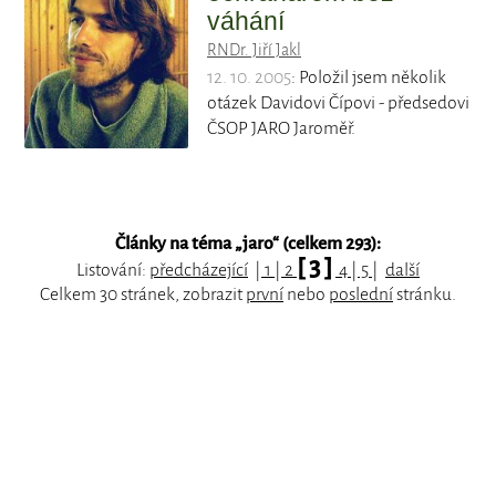
váhání
RNDr. Jiří Jakl
12. 10. 2005
: Položil jsem několik
otázek Davidovi Čípovi - předsedovi
ČSOP JARO Jaroměř.
Články na téma „
jaro
“ (celkem 293):
[ 3 ]
Listování:
předcházející
|
1
|
2
4
|
5
|
další
Celkem 30 stránek, zobrazit
první
nebo
poslední
stránku.