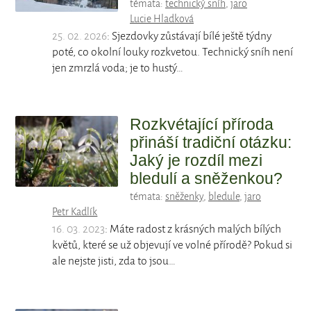
témata:
technický sníh
,
jaro
Lucie Hladková
25. 02. 2026
: Sjezdovky zůstávají bílé ještě týdny
poté, co okolní louky rozkvetou. Technický sníh není
jen zmrzlá voda; je to hustý…
Rozkvétající příroda
přináší tradiční otázku:
Jaký je rozdíl mezi
bledulí a sněženkou?
témata:
sněženky
,
bledule
,
jaro
Petr Kadlík
16. 03. 2023
: Máte radost z krásných malých bílých
květů, které se už objevují ve volné přírodě? Pokud si
ale nejste jisti, zda to jsou…