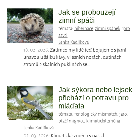
Jak se probouzejí
zimní spáči
témata:
hibernace
,
zimní spánek
,
jaro
,
savci
Lenka Kadlíková
18. 02. 2026
: Zatímco my lidé teď bojujeme s jarní
únavou u šálku kávy, v lesních norách, dutinách
stromů a skalních puklinách se…
Jak sýkora nebo lejsek
přichází o potravu pro
mláďata
témata:
fenologický mismatch
,
jaro
,
ptačí migrace
,
klimatická změna
Lenka Kadlíková
02. 03. 2026
: Klimatická změna v našich