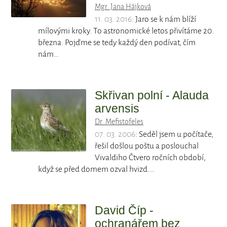
Mgr. Jana Hájková
11. 03. 2016
: Jaro se k nám blíží
mílovými kroky. To astronomické letos přivítáme 20.
března. Pojďme se tedy každý den podívat, čím
nám…
Skřivan polní - Alauda
arvensis
Dr. Mefistofeles
07. 03. 2006
: Seděl jsem u počítače,
řešil došlou poštu a poslouchal
Vivaldiho Čtvero ročních období,
když se před domem ozval hvizd.…
David Číp -
ochranářem bez