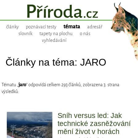
témata
články
poznávací testy
adresář
slovník
tapety na plochu
o nás
vyhledávání
Články na téma: JARO
Tématu „
jaro
“ odpovídá celkem 293 článků, zobrazena 3. strana
výsledků:
Sníh versus led: Jak
technické zasněžování
mění život v horách