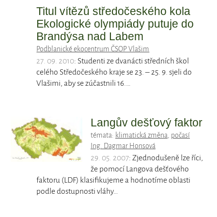
Titul vítězů středočeského kola
Ekologické olympiády putuje do
Brandýsa nad Labem
Podblanické ekocentrum ČSOP Vlašim
27. 09. 2010
: Studenti ze dvanácti středních škol
celého Středočeského kraje se 23. – 25. 9. sjeli do
Vlašimi, aby se zúčastnili 16.…
Langův dešťový faktor
témata:
klimatická změna
,
počasí
Ing. Dagmar Honsová
29. 05. 2007
: Zjednodušeně lze říci,
že pomocí Langova dešťového
faktoru (LDF) klasifikujeme a hodnotíme oblasti
podle dostupnosti vláhy…