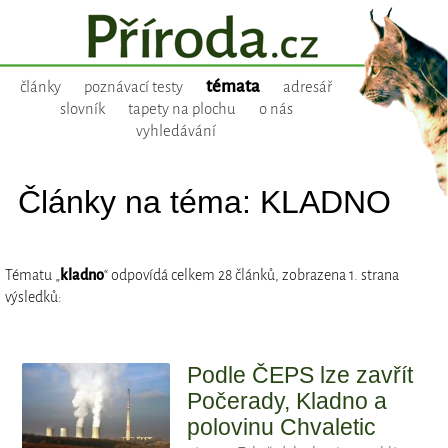
témata
články
poznávací testy
adresář
slovník
tapety na plochu
o nás
vyhledávání
Články na téma: KLADNO
Tématu „
kladno
“ odpovídá celkem 28 článků, zobrazena 1. strana
výsledků:
Podle ČEPS lze zavřít
Počerady, Kladno a
polovinu Chvaletic