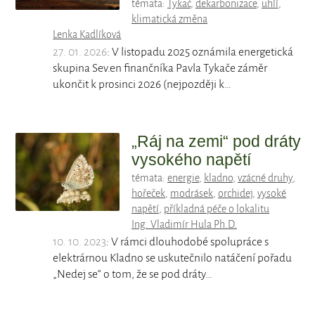
témata:
Tykač
,
dekarbonizace
,
uhlí
,
klimatická změna
Lenka Kadlíková
27. 01. 2026
: V listopadu 2025 oznámila energetická
skupina Sev.en finančníka Pavla Tykače záměr
ukončit k prosinci 2026 (nejpozději k…
„Ráj na zemi“ pod dráty
vysokého napětí
témata:
energie
,
kladno
,
vzácné druhy
,
hořeček
,
modrásek
,
orchidej
,
vysoké
napětí
,
příkladná péče o lokalitu
Ing. Vladimír Hula Ph.D.
10. 10. 2023
: V rámci dlouhodobé spolupráce s
elektrárnou Kladno se uskutečnilo natáčení pořadu
„Nedej se“ o tom, že se pod dráty…