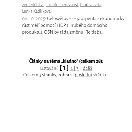
zemědělství
,
sociální nerovnost
,
biodiverzita
Lenka Kadlíková
06. 10. 2025
: Celosvětově se prosperita - ekonomický
růst měří pomocí HDP (Hrubého domácího
produktu). OSN by ráda změnu: "Je třeba…
Články na téma „
kladno
“ (celkem 28):
[ 1 ]
Listování:
2
|
3
|
další
Celkem 3 stránky, zobrazit
poslední
stránku.