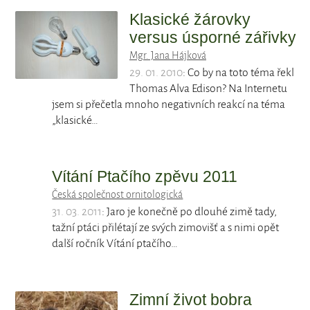
Klasické žárovky
versus úsporné zářivky
Mgr. Jana Hájková
29. 01. 2010
: Co by na toto téma řekl
Thomas Alva Edison? Na Internetu
jsem si přečetla mnoho negativních reakcí na téma
„klasické…
Vítání Ptačího zpěvu 2011
Česká společnost ornitologická
31. 03. 2011
: Jaro je konečně po dlouhé zimě tady,
tažní ptáci přilétají ze svých zimovišť a s nimi opět
další ročník Vítání ptačího…
Zimní život bobra