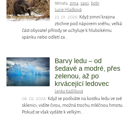
témata:
zima
,
savci
,
bobr
Lucie Hladková
23. 01. 2026
: Když zimní krajina
ztichne pod náporem sněhu, velká
část obyvatel přírody se uchyluje k hlubokému
spánku nebo odletí za…
Barvy ledu – od
šedavé a modré, přes
zelenou, až po
krvácející ledovec
Lenka Kadlíková
06. 02. 2026
: Když se podíváte na kostku ledu ve své
sklenici, vidíte čirou, možná trochu mléčnou hmotu.
Pokud se však vydáte k velkým…