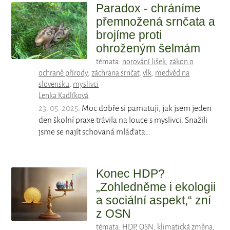
Paradox - chráníme
přemnožená srnčata a
brojíme proti
ohroženým šelmám
témata:
norování lišek
,
zákon o
ochraně přírody
,
záchrana srnčat
,
vlk
,
medvěd na
slovensku
,
myslivci
Lenka Kadlíková
23. 05. 2025
: Moc dobře si pamatuji, jak jsem jeden
den školní praxe trávila na louce s myslivci. Snažili
jsme se najít schovaná mláďata…
Konec HDP?
„Zohledněme i ekologii
a sociální aspekt,“ zní
z OSN
témata:
HDP
,
OSN
,
klimatická změna
,