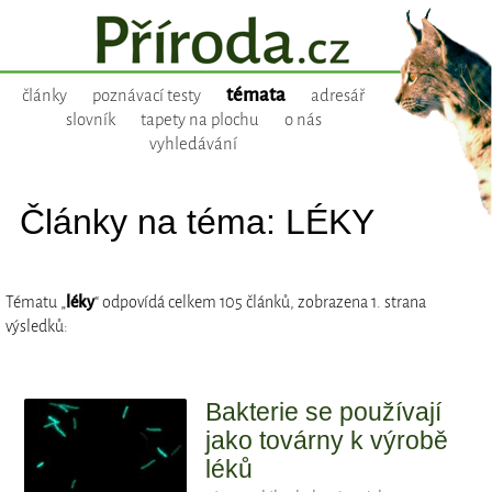
témata
články
poznávací testy
adresář
slovník
tapety na plochu
o nás
vyhledávání
Články na téma: LÉKY
Tématu „
léky
“ odpovídá celkem 105 článků, zobrazena 1. strana
výsledků:
Bakterie se používají
jako továrny k výrobě
léků