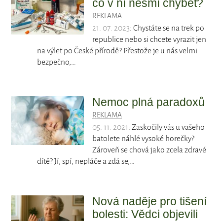
co v ní nesmí chybět?
REKLAMA
21. 07. 2023
: Chystáte se na trek po
republice nebo si chcete vyrazit jen
na výlet po České přírodě? Přestože je u nás velmi
bezpečno,…
Nemoc plná paradoxů
REKLAMA
05. 11. 2021
: Zaskočily vás u vašeho
batolete náhlé vysoké horečky?
Zároveň se chová jako zcela zdravé
dítě? Jí, spí, nepláče a zdá se,…
Nová naděje pro tišení
bolesti: Vědci objevili