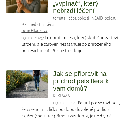
„vypínač“, který
nebrzdí léčení
témata:
léčba bolesti
,
NSAID
,
bolest
,
lék
,
medicína
,
věda
Lucie Hladková
03. 10. 2025
: Lék proti bolesti, který skutečně zastaví
utrpení, ale zároveň nezasahuje do přirozeného
procesu hojení. Přesně to slibuje…
Jak se připravit na
příchod petsittera k
vám domů?
REKLAMA
09. 07. 2024
: Pokud jste se rozhodli,
že vašeho mazlíčka po dobu dovolené pohlídá
zkušený petsitter přímo u vás doma, je nezbytné…