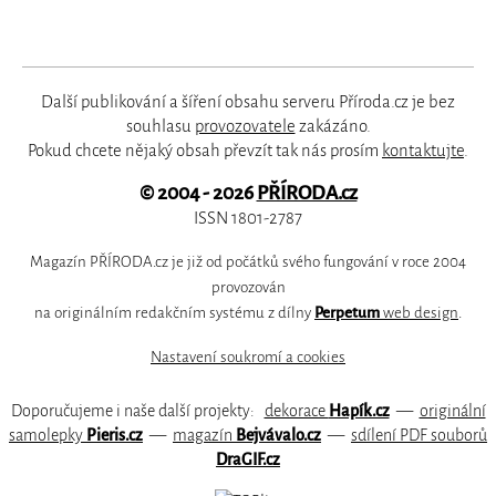
Další publikování a šíření obsahu serveru Příroda.cz je bez
souhlasu
provozovatele
zakázáno.
Pokud chcete nějaký obsah převzít tak nás prosím
kontaktujte
.
© 2004 - 2026
PŘÍRODA.cz
ISSN 1801-2787
Magazín PŘÍRODA.cz je již od počátků svého fungování v roce 2004
provozován
na originálním redakčním systému z dílny
Perpetum
web design
.
Nastavení soukromí a cookies
Doporučujeme i naše další projekty:
dekorace
Hapík.cz
—
originální
samolepky
Pieris.cz
—
magazín
Bejvávalo.cz
—
sdílení PDF souborů
DraGIF.cz