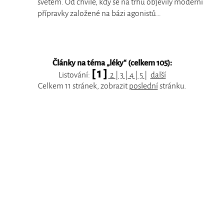
světem. Od chvíle, kdy se na trhu objevily moderní
přípravky založené na bázi agonistů…
Články na téma „
léky
“ (celkem 105):
[ 1 ]
Listování:
2
|
3
|
4
|
5
|
další
Celkem 11 stránek, zobrazit
poslední
stránku.