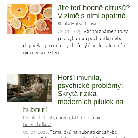
Jíte teď hodně citrusů?
V zimě s nimi opatrně
Blanka Holzäpfelová
22. 01. 2025
: Všichni známe citrusy
jako výbornou pochoutku nebo
doplněk k pokrmu, jejich léčivý účinek však není o
nic menší než ten…
Horší imunita,
psychické problémy:
Skrytá rizika
moderních pilulek na
hubnutí
témata:
hubnutí
,
obezita
,
GLP-1
,
Ozempic
Lucie Hladková
06. 03. 2026
: Téma léků na hubnutí dnes hýbe