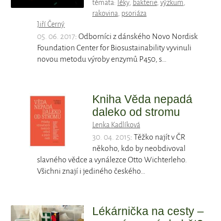
témata:
léky
,
bakterie
,
výzkum
,
rakovina
,
psoriáza
Jiří Černý
05. 06. 2017
: Odborníci z dánského Novo Nordisk
Foundation Center for Biosustainability vyvinuli
novou metodu výroby enzymů P450, s…
Kniha Věda nepadá
daleko od stromu
Lenka Kadlíková
30. 04. 2015
: Těžko najít v ČR
někoho, kdo by neobdivoval
slavného vědce a vynálezce Otto Wichterleho.
Všichni znají i jediného českého…
Lékárnička na cesty –