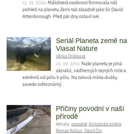
12. 05. 2026
: Málokterá osobnost formovala náš
pohled na planetu Zemi tak zásadně jako Sir David
Attenborough. Před pár dny oslavil své…
Seriál Planeta země na
Viasat Nature
Věnka Drábková
03. 09. 2012
: Naše planeta je plná
zázraků, nádherných tajných míst a
extrémů od pólu k pólu. Na taková místa diváky
zavede světoznámý…
Příčiny povodní v naší
přírodě
témata:
povodně
,
klimatická změna
Roman Kalous, David Číp