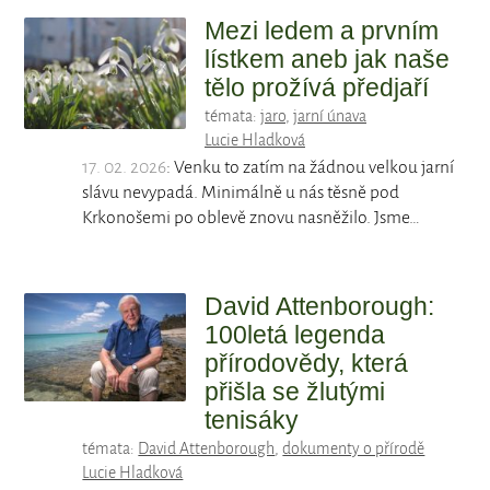
Mezi ledem a prvním
lístkem aneb jak naše
tělo prožívá předjaří
témata:
jaro
,
jarní únava
Lucie Hladková
17. 02. 2026
: Venku to zatím na žádnou velkou jarní
slávu nevypadá. Minimálně u nás těsně pod
Krkonošemi po oblevě znovu nasněžilo. Jsme…
David Attenborough:
100letá legenda
přírodovědy, která
přišla se žlutými
tenisáky
témata:
David Attenborough
,
dokumenty o přírodě
Lucie Hladková