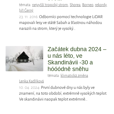
témata:
nejvyšší tropický strom
,
Shorea
,
Borneo
,
rekordy
Jiří Černý
23. 11. 2016
: Odborníci pomocí technologie LiDAR
mapovali lesy ve státě Sabah a šťastnou náhodou
narazili na strom, který je vysoký…
Začátek dubna 2024 –
u nás léto, ve
Skandinávii -30 a
hóóódně sněhu
témata:
klimatická změna
Lenka Kadlíková
10. 04. 2024
: První dubnové dny u nás byly ve
znamení, na toto období, extrémně vysokých teplot.
Ve skandinávii naopak teplot extrémně…