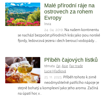
Malé přírodní ráje na
ostrovech za rohem
Evropy
Invia
24. 04. 2019
: Na našem kontinentu
se nachází bezpočet přírodních krás jako jsou norské
fjordy, ledovcová jezera i dech beroucí vodopády.…
Příběh čajových lístků
témata:
čaj
,
Asie
,
Fair trade
Lucie Hladková
25. 11. 2025
: Příběh tohoto k zimě
neodmyslitelně patřícího nápoje je
stejně bohatý a komplexní jako jeho aroma. Začíná
na úpatí hor, v…