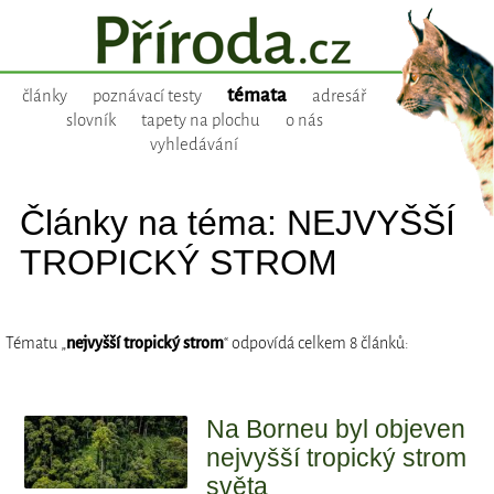
témata
články
poznávací testy
adresář
slovník
tapety na plochu
o nás
vyhledávání
Články na téma: NEJVYŠŠÍ
TROPICKÝ STROM
Tématu „
nejvyšší tropický strom
“ odpovídá celkem 8 článků:
Na Borneu byl objeven
nejvyšší tropický strom
světa