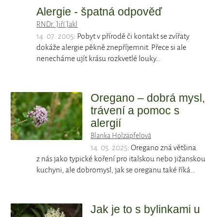
Alergie - špatná odpověď
RNDr. Jiří Jakl
14. 07. 2005
: Pobyt v přírodě či kontakt se zvířaty
dokáže alergie pěkně znepříjemnit. Přece si ale
nenecháme ujít krásu rozkvetlé louky…
Oregano – dobrá mysl,
trávení a pomoc s
alergií
Blanka Holzäpfelová
14. 05. 2025
: Oregano zná většina
z nás jako typické koření pro italskou nebo jižanskou
kuchyni, ale dobromysl, jak se oreganu také říká…
Jak je to s bylinkami u