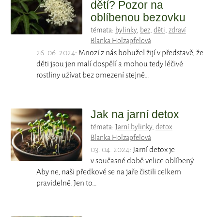
dětí? Pozor na
oblíbenou bezovku
témata:
bylinky
,
bez
,
děti
,
zdraví
Blanka Holzäpfelová
26. 06. 2024
: Mnozí z nás bohužel žijí v představě, že
děti jsou jen malí dospělí a mohou tedy léčivé
rostliny užívat bez omezení stejně…
Jak na jarní detox
témata:
Jarní bylinky
,
detox
Blanka Holzäpfelová
03. 04. 2024
: Jarní detox je
v současné době velice oblíbený.
Aby ne, naši předkové se na jaře čistili celkem
pravidelně. Jen to…