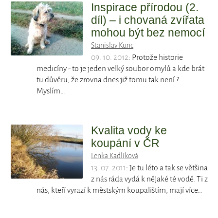
Inspirace přírodou (2.
díl) – i chovaná zvířata
mohou být bez nemocí
Stanislav Kunc
09. 10. 2012
: Protože historie
medicíny - to je jeden velký soubor omylů a kde brát
tu důvěru, že zrovna dnes již tomu tak není ?
Myslím…
Kvalita vody ke
koupání v ČR
Lenka Kadlíková
13. 07. 2011
: Je tu léto a tak se většina
z nás ráda vydá k nějaké té vodě. Ti z
nás, kteří vyrazí k městským koupalištím, mají více…