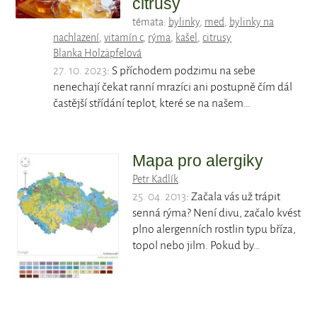
citrusy
témata:
bylinky
,
med
,
bylinky na
nachlazení
,
vitamín c
,
rýma
,
kašel
,
citrusy
Blanka Holzäpfelová
27. 10. 2023
: S příchodem podzimu na sebe
nenechají čekat ranní mrazíci ani postupně čím dál
častější střídání teplot, které se na našem…
Mapa pro alergiky
Petr Kadlík
25. 04. 2013
: Začala vás už trápit
senná rýma? Není divu, začalo kvést
plno alergenních rostlin typu bříza,
topol nebo jilm. Pokud by…