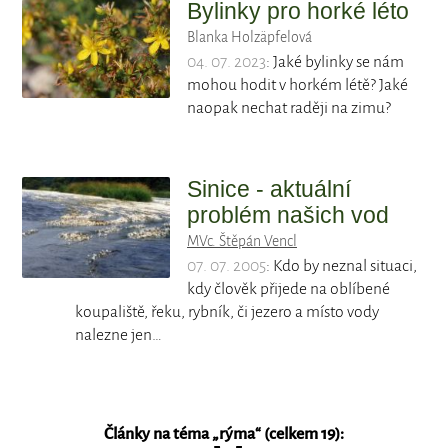
Bylinky pro horké léto
Blanka Holzäpfelová
04. 07. 2023
: Jaké bylinky se nám
mohou hodit v horkém létě? Jaké
naopak nechat raději na zimu?
Sinice - aktuální
problém našich vod
MVc. Štěpán Vencl
07. 07. 2005
: Kdo by neznal situaci,
kdy člověk přijede na oblíbené
koupaliště, řeku, rybník, či jezero a místo vody
nalezne jen…
Články na téma „
rýma
“ (celkem 19):