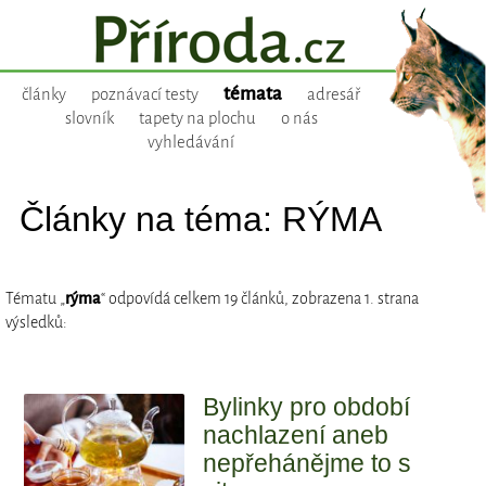
témata
články
poznávací testy
adresář
slovník
tapety na plochu
o nás
vyhledávání
Články na téma: RÝMA
Tématu „
rýma
“ odpovídá celkem 19 článků, zobrazena 1. strana
výsledků:
Bylinky pro období
nachlazení aneb
nepřehánějme to s