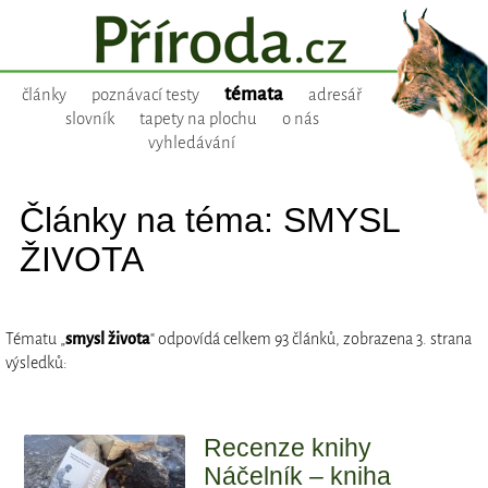
témata
články
poznávací testy
adresář
slovník
tapety na plochu
o nás
vyhledávání
Články na téma: SMYSL
ŽIVOTA
Tématu „
smysl života
“ odpovídá celkem 93 článků, zobrazena 3. strana
výsledků:
Recenze knihy
Náčelník – kniha