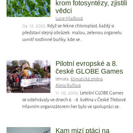
krom fotosyntézy, zjistili
vědci
Lucie Hladková
04. 12. 2025
: Když se řekne chloroplast, každý si
představí stejný obrázek: malou, zelenou organelu
uvnitř rostlinné buňky, kde se…
Pilotní evropské a 8.
české GLOBE Games
témata:
klimatická změna
Alena Rulfová
11. 05. 2005
: Letošní GLOBE Games
se odehrávaly ve dnech 6. - 8. května v České Třebové.
Hlavním organizátorem her bylo ve spolupráci se…
Kam mizí ptáci na