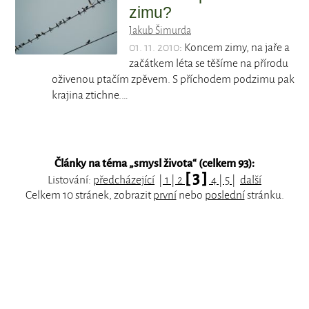
zimu?
Jakub Šimurda
01. 11. 2010
: Koncem zimy, na jaře a
začátkem léta se těšíme na přírodu
oživenou ptačím zpěvem. S příchodem podzimu pak
krajina ztichne.…
Články na téma „
smysl života
“ (celkem 93):
[ 3 ]
Listování:
předcházející
|
1
|
2
4
|
5
|
další
Celkem 10 stránek, zobrazit
první
nebo
poslední
stránku.