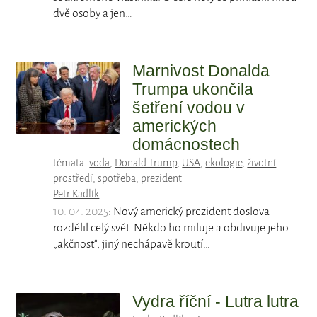
dvě osoby a jen…
Marnivost Donalda
Trumpa ukončila
šetření vodou v
amerických
domácnostech
témata:
voda
,
Donald Trump
,
USA
,
ekologie
,
životní
prostředí
,
spotřeba
,
prezident
Petr Kadlík
10. 04. 2025
: Nový americký prezident doslova
rozdělil celý svět. Někdo ho miluje a obdivuje jeho
„akčnost“, jiný nechápavě kroutí…
Vydra říční - Lutra lutra