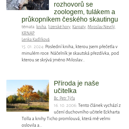
rozhovorů se
zoologem, tulákem a
průkopníkem českého skautingu
témata:
kniha
,
Jizerské hory
,
Karpaty
,
Miroslav Nevrlý
,
KRNAP
Lenka Kadlíková
15. 01. 2024
: Poslední kniha, kterou jsem přečetla v
minulém roce. Náčelník je skautská přezdívka, pod
kterou se skrývá jméno Miloslav…
Příroda je naše
učitelka
Bc. Petr Týfa
16. 10. 2006
: Tento článek vychází z
učení duchovního učitele Eckharta
Tolla a knihy Ticho promlouvá, která mě velmi
oslovila a…