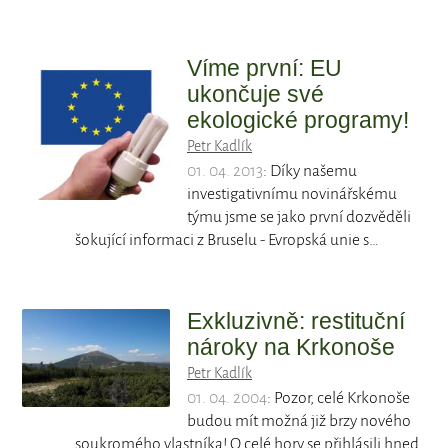
Víme první: EU
ukončuje své
ekologické programy!
Petr Kadlík
01. 04. 2013
: Díky našemu
investigativnímu novinářskému
týmu jsme se jako první dozvěděli
šokující informaci z Bruselu - Evropská unie s…
Exkluzivně: restituční
nároky na Krkonoše
Petr Kadlík
01. 04. 2004
: Pozor, celé Krkonoše
budou mít možná již brzy nového
soukromého vlastníka! O celé hory se přihlásili hned