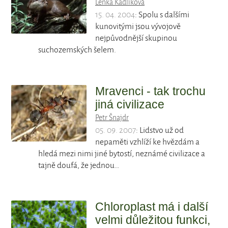
Lenka Kadlíková
15. 04. 2004
: Spolu s dalšími
kunovitými jsou vývojově
nejpůvodnější skupinou
suchozemských šelem.
Mravenci - tak trochu
jiná civilizace
Petr Šnajdr
05. 09. 2007
: Lidstvo už od
nepaměti vzhlíží ke hvězdám a
hledá mezi nimi jiné bytostí, neznámé civilizace a
tajně doufá, že jednou…
Chloroplast má i další
velmi důležitou funkci,