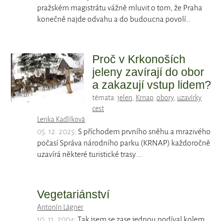
pražském magistrátu vážně mluvit o tom, že Praha
konečně najde odvahu a do budoucna povolí…
Proč v Krkonoších
jeleny zavírají do obor
a zakazují vstup lidem?
témata:
jelen
,
Krnap
,
obory
,
uzavírky
cest
Lenka Kadlíková
05. 12. 2025
: S příchodem prvního sněhu a mrazivého
počasí Správa národního parku (KRNAP) každoročně
uzavírá některé turistické trasy.…
Vegetariánství
Antonín Lágner
10. 11. 2004
: Tak jsem se zase jednou podíval kolem