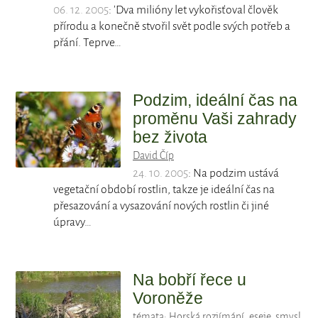
06. 12. 2005
: 'Dva milióny let vykořisťoval člověk
přírodu a konečně stvořil svět podle svých potřeb a
přání. Teprve…
Podzim, ideální čas na
proměnu Vaši zahrady
bez života
David Číp
24. 10. 2005
: Na podzim ustává
vegetační období rostlin, takze je ideální čas na
přesazování a vysazování nových rostlin či jiné
úpravy…
Na bobří řece u
Voroněže
témata:
Horská rozjímání
,
eseje
,
smysl