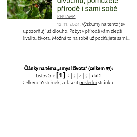
divočinu, pomůžete
přírodě i sami sobě
REKLAMA
12. 11. 2024
: Výzkumy na tento jev
upozorňují už dlouho: Pobyt v přírodě vám zlepší
kvalitu života. Možná to na sobě už pociťujete sami…
Články na téma „
smysl života
“ (celkem 93):
[ 1 ]
Listování:
2
|
3
|
4
|
5
|
další
Celkem 10 stránek, zobrazit
poslední
stránku.