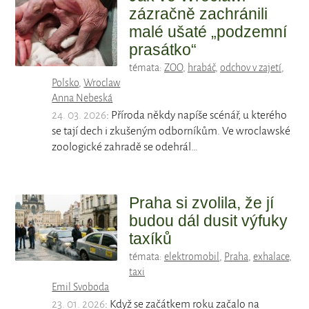
zázračně zachránili
malé ušaté „podzemní
prasátko“
témata:
ZOO
,
hrabáč
,
odchov v zajetí
,
Polsko
,
Wroclaw
Anna Nebeská
24. 03. 2026
: Příroda někdy napíše scénář, u kterého
se tají dech i zkušeným odborníkům. Ve wroclawské
zoologické zahradě se odehrál…
Praha si zvolila, že jí
budou dál dusit výfuky
taxíků
témata:
elektromobil
,
Praha
,
exhalace
,
taxi
Emil Svoboda
23. 01. 2026
: Když se začátkem roku začalo na