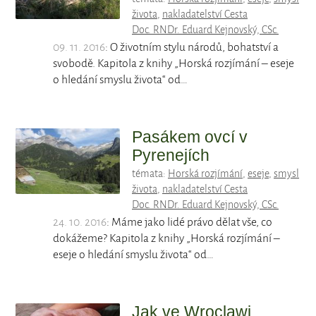
života
,
nakladatelství Cesta
Doc. RNDr. Eduard Kejnovský, CSc.
09. 11. 2016
: O životním stylu národů, bohatství a
svobodě. Kapitola z knihy „Horská rozjímání – eseje
o hledání smyslu života“ od…
Pasákem ovcí v
Pyrenejích
témata:
Horská rozjímání
,
eseje
,
smysl
života
,
nakladatelství Cesta
Doc. RNDr. Eduard Kejnovský, CSc.
24. 10. 2016
: Máme jako lidé právo dělat vše, co
dokážeme? Kapitola z knihy „Horská rozjímání –
eseje o hledání smyslu života“ od…
Jak ve Wroclawi