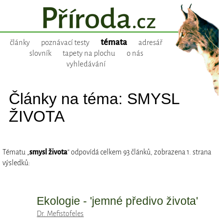
témata
články
poznávací testy
adresář
slovník
tapety na plochu
o nás
vyhledávání
Články na téma: SMYSL
ŽIVOTA
Tématu „
smysl života
“ odpovídá celkem 93 článků, zobrazena 1. strana
výsledků:
Ekologie - 'jemné předivo života'
Dr. Mefistofeles