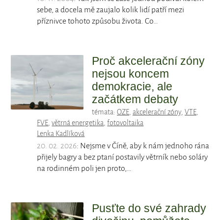
sebe, a docela mě zaujalo kolik lidí patří mezi
příznivce tohoto způsobu života. Co…
Proč akcelerační zóny
nejsou koncem
demokracie, ale
začátkem debaty
témata:
OZE
,
akcelerační zóny
,
VTE
,
FVE
,
větrná energetika
,
fotovoltaika
Lenka Kadlíková
20. 02. 2026
: Nejsme v Číně, aby k nám jednoho rána
přijely bagry a bez ptaní postavily větrník nebo soláry
na rodinném poli jen proto,…
Pusťte do své zahrady