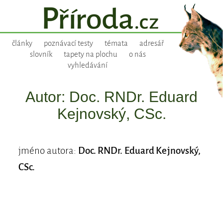
články
poznávací testy
témata
adresář
slovník
tapety na plochu
o nás
vyhledávání
Autor: Doc. RNDr. Eduard
Kejnovský, CSc.
jméno autora:
Doc. RNDr. Eduard Kejnovský,
CSc.