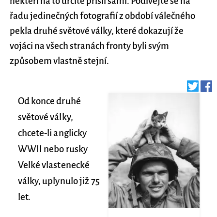
někteří na to určitě přišli sami. Podívejte se na
řadu jedinečných fotografií z období válečného
pekla druhé světové války, které dokazují že
vojáci na všech stranách fronty byli svým
způsobem vlastně stejní.
Od konce druhé
světové války,
chcete-li anglicky
WWII nebo rusky
Velké vlastenecké
války, uplynulo již 75
let.