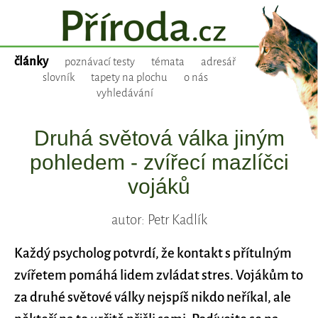
články
poznávací testy
témata
adresář
slovník
tapety na plochu
o nás
vyhledávání
Druhá světová válka jiným
pohledem - zvířecí mazlíčci
vojáků
autor: Petr Kadlík
Každý psycholog potvrdí, že kontakt s přítulným
zvířetem pomáhá lidem zvládat stres. Vojákům to
za druhé světové války nejspíš nikdo neříkal, ale