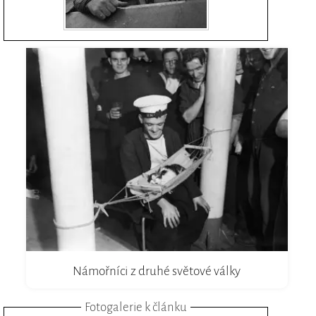
Námořníci z druhé světové války
Fotogalerie k článku