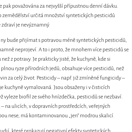
je pak považována za nejvyšší přípustnou denní dávku.
o zemědělství určitá množství syntetických pesticidů
 zdraví je nevýznamný.
ny bude přijímat s potravou méně syntetických pesticidů,
znamně neprojeví. A to i proto, že mnohem více pesticidů se
než z potravy. Je prakticky jisté, že kuchyně, kde si
 plnou ryze přírodních jedů, obsahuje více pesticidů, než
n za celý život. Pesticidy – např. již zmíněné fungicidy –
e kuchyně vymalovaná. Jsou obsaženy i v čisticích
yž vyleze biofil ze svého hnízdečka, pesticidů se nezbaví.
 na ulicích, v dopravních prostředcích, veřejných
sebou nese, má kontaminovanou „jen“ modrou skalicí.
tudií, které prokazují negativní efekty syntetických