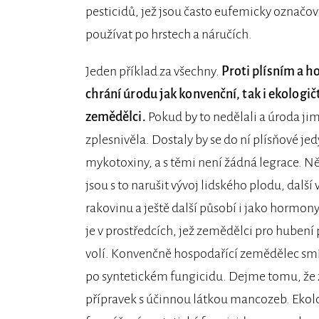
pesticidů, jež jsou často eufemicky označov
používat po hrstech a náručích.
Jeden příklad za všechny.
Proti plísním a 
chrání úrodu jak konvenční, tak i ekologič
zemědělci.
Pokud by to nedělali a úroda ji
zplesnivěla. Dostaly by se do ní plísňové jedy
mykotoxiny, a s těmi není žádná legrace. N
jsou s to narušit vývoj lidského plodu, další 
rakovinu a ještě další působí i jako hormony
je v prostředcích, jež zemědělci pro hubení 
volí. Konvenčně hospodařící zemědělec sm
po syntetickém fungicidu. Dejme tomu, že 
přípravek s účinnou látkou mancozeb. Ekol