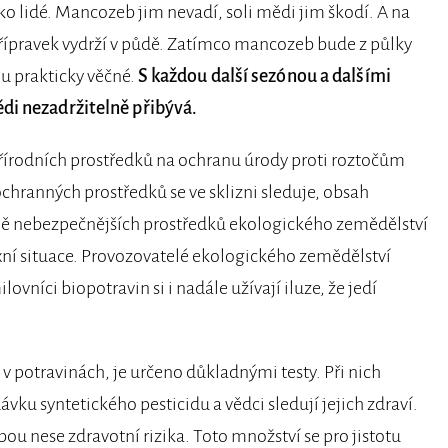
jako lidé. Mancozeb jim nevadí, soli mědi jim škodí. A na
přípravek vydrží v půdě. Zatímco mancozeb bude z půlky
ou prakticky věčné.
S každou další sezónou a dalšími
di nezadržitelně přibývá.
přírodních prostředků na ochranu úrody proti roztočům
hranných prostředků se ve sklizni sleduje, obsah
ně nebezpečnějších prostředků ekologického zemědělství
ní situace. Provozovatelé ekologického zemědělství
ovníci biopotravin si i nadále užívají iluze, že jedí
 v potravinách, je určeno důkladnými testy. Při nich
ávku syntetického pesticidu a vědci sledují jejich zdraví.
ebou nese zdravotní rizika. Toto množství se pro jistotu