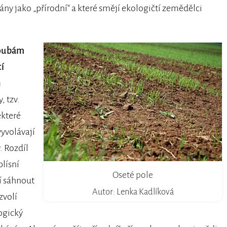
ány jako „přírodní“ a které smějí ekologičtí zemědělci
houbám
tí
m
, tzv.
ěkteré
vyvolávají
. Rozdíl
plísní
Oseté pole
í sáhnout
Autor: Lenka Kadlíková
zvolí
ogický