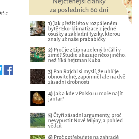
Nejčtenější články
za posledních 60 dní
DrSc.
1)
Jak přežít léto v rozpáleném
bytě? Eko-klimatizace z jedné
osušky a základní fyziky, kterou
znaly už naše prababičky
2)
Proč je z Lipna zelený brčál i v
zimě? Studie ukazuje něco jiného,
než říká hejtman Kuba
3)
Pan Rajchl si myslí, že uhlí je
obnovitelné, zapomněl ale na dvě
zásadní drobnosti
4)
Jak a kde v Polsku u moře najít
jantar?
5)
Čtyři zásadní argumenty, proč
nevypustit Nové Mlýny, a pohled
vědců
6)
Proč potřebujete na zahradě