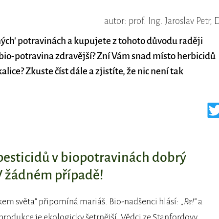
autor: prof. Ing. Jaroslav Petr, 
ných' potravinách a kupujete z tohoto důvodu raději
 bio-potravina zdravější? Zní Vám snad místo herbicidů
ce? Zkuste číst dále a zjistíte, že nic není tak
 pesticidů v biopotravinách dobrý
V žádném případě!
kem světa“ připomíná mariáš. Bio-nadšenci hlásí:
„Re!“
a
h produkce je ekologicky šetrnější. Vědci ze Stanfordovy