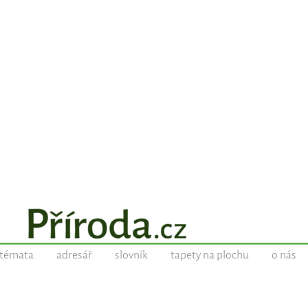
témata
adresář
slovník
tapety na plochu
o nás