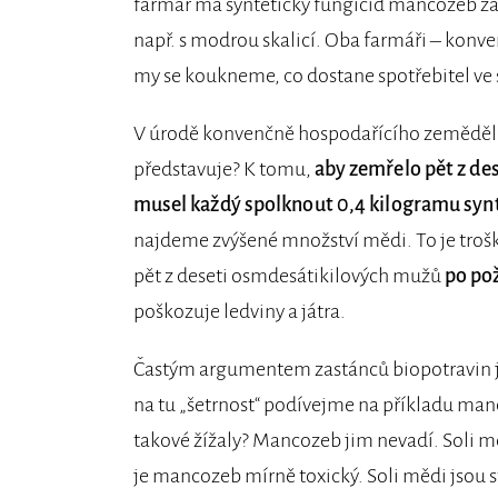
farmář má syntetický fungicid mancozeb zak
např. s modrou skalicí. Oba farmáři – konven
my se koukneme, co dostane spotřebitel ve 
V úrodě konvenčně hospodařícího zemědělc
představuje? K tomu,
aby zemřelo pět z d
musel každý spolknout 0,4 kilogramu syn
najdeme zvýšené množství mědi. To je trošku
pět z deseti osmdesátikilových mužů
po pož
poškozuje ledviny a játra.
Častým argumentem zastánců biopotravin je,
na tu „šetrnost“ podívejme na příkladu man
takové žížaly? Mancozeb jim nevadí. Soli měd
je mancozeb mírně toxický. Soli mědi jsou stř