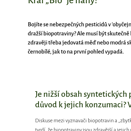
Král „Bio“ je nahý!
Bojíte se nebezpečných pesticidů v 'obyčej
dražší biopotraviny? Ale musí být skutečně
zdravěji třeba jedovatá měď nebo modrá skali
černobílé, jak to na první pohled vypadá.
Je nižší obsah syntetických
důvod k jejich konzumaci? 
Diskuse mezi vyznavači biopotravin a „zbyt
tvrdí, že biopotraviny jsou zdravější a jejic