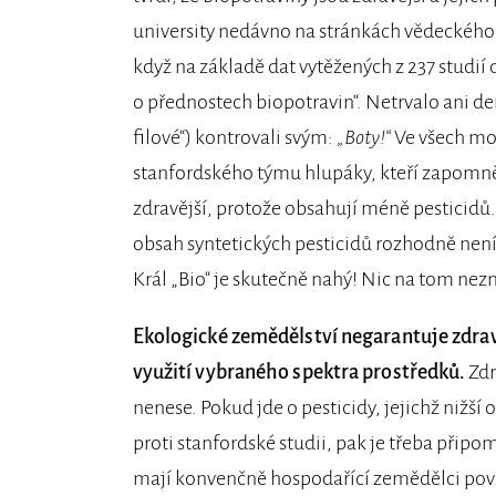
university nedávno na stránkách vědeckého 
když na základě dat vytěžených z 237 studií d
o přednostech biopotravin“. Netrvalo ani de
filové“) kontrovali svým:
„Boty!“
Ve všech mož
stanfordského týmu hlupáky, kteří zapomněli
zdravější, protože obsahují méně pesticidů.
obsah syntetických pesticidů rozhodně ne
Král „Bio“ je skutečně nahý! Nic na tom nez
Ekologické zemědělství negarantuje zdrav
využití vybraného spektra prostředků.
Zdr
nenese. Pokud jde o pesticidy, jejichž nižší
proti stanfordské studii, pak je třeba přip
mají konvenčně hospodařící zemědělci povol