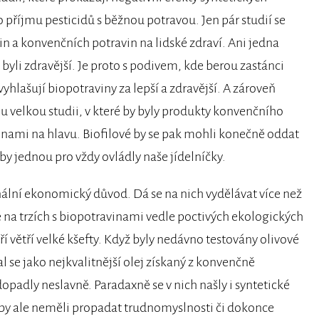
 příjmu pesticidů s běžnou potravou. Jen pár studií se
n a konvenčních potravin na lidské zdraví. Ani jedna
yli zdravější. Je proto s podivem, kde berou zastánci
yhlašují biopotraviny za lepší a zdravější. A zároveň
u velkou studii, v které by byly produkty konvenčního
nami na hlavu. Biofilové by se pak mohli konečně oddat
y jednou pro vždy ovládly naše jídelníčky.
nální ekonomický důvod. Dá se na nich vydělávat více než
 na trzích s biopotravinami vedle poctivých ekologických
 větří velké kšefty. Když byly nedávno testovány olivové
l se jako nejkvalitnější olej získaný z konvenčně
dopadly neslavně. Paradaxně se v nich našly i syntetické
 by ale neměli propadat trudnomyslnosti či dokonce