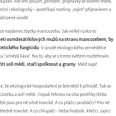
ázán. Ale smí použít „přírodní“ přípravky se solemi mědi,
ční i ekologický – postříkají rostliny „svým“ přípravkem a
sklizené úrodě.
e najdeme zbytky mancozebu. Jak velké riziko to
eseti osmdesátikilových mužů na otravu mancozebem, by
tetického fungicidu
. V úrodě ekologického zemědělce
 "silnější káva". Na to, aby se s tímto světem rozžehnalo
ití solí mědi, stačí spolknout 4 gramy
. Měď např.
 že ekologické hospodaření je šetrnější k přírodě. Tak se
cozebu a solí mědi. Copak řeknou na oba postřiky třeba
i jsou pro ně silně toxické. A co ptáčci jarabáčci? Pro ně
edně toxické. A co chlupáči - třeba hraboši, křečci, zajíci