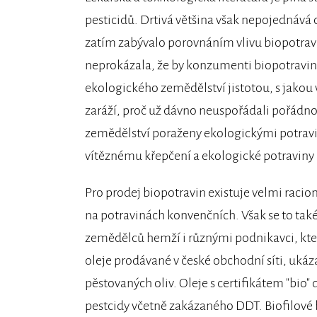
pesticidů. Drtivá většina však nepojednává o
zatím zabývalo porovnáním vlivu biopotravi
neprokázala, že by konzumenti biopotravin b
ekologického zemědělství jistotou, s jakou v
zaráží, proč už dávno neuspořádali pořádno
zemědělství poraženy ekologickými potravi
vítěznému křepčení a ekologické potraviny b
Pro prodej biopotravin existuje velmi racio
na potravinách konvenčních. Však se to také
zemědělců hemží i různými podnikavci, kteří
oleje prodávané v české obchodní síti, ukáza
pěstovaných oliv. Oleje s certifikátem "bio" 
pestcidy včetně zakázaného DDT. Biofilové