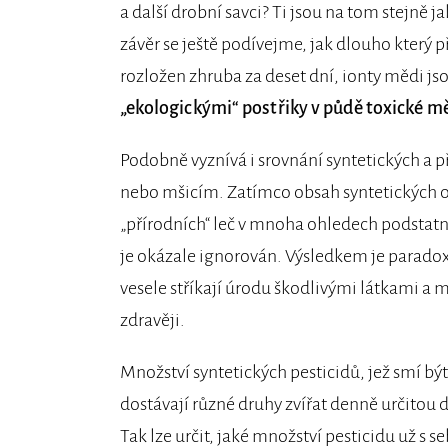
a další drobní savci? Ti jsou na tom stejně 
závěr se ještě podívejme, jak dlouho který 
rozložen zhruba za deset dní, ionty mědi js
„ekologickými“ postřiky v půdě toxické mě
Podobně vyznívá i srovnání syntetických a 
nebo mšicím. Zatímco obsah syntetických oc
„přírodních“ leč v mnoha ohledech podstat
je okázale ignorován. Výsledkem je paradox
vesele stříkají úrodu škodlivými látkami a mil
zdravěji.
Množství syntetických pesticidů, jež smí být
dostávají různé druhy zvířat denně určitou d
Tak lze určit, jaké množství pesticidu už s s