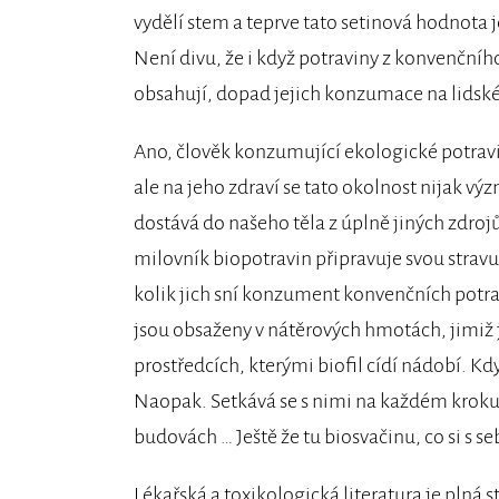
vydělí stem a teprve tato setinová hodnota 
Není divu, že i když potraviny z konvenčníh
obsahují, dopad jejich konzumace na lidské
Ano, člověk konzumující ekologické potravi
ale na jeho zdraví se tato okolnost nijak vý
dostává do našeho těla z úplně jiných zdrojů 
milovník biopotravin připravuje svou stravu
kolik jich sní konzument konvenčních potravi
jsou obsaženy v nátěrových hmotách, jimiž j
prostředcích, kterými biofil cídí nádobí. Kd
Naopak. Setkává se s nimi na každém kroku –
budovách … Ještě že tu biosvačinu, co si s 
Lékařská a toxikologická literatura je plná s