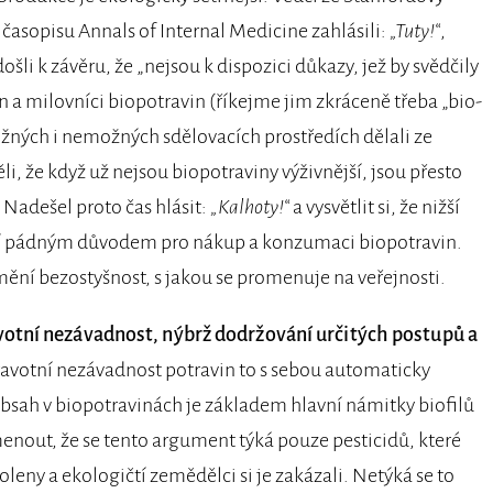
časopisu Annals of Internal Medicine zahlásili:
„Tuty!“
,
ošli k závěru, že „nejsou k dispozici důkazy, jež by svědčily
n a milovníci biopotravin (říkejme jim zkráceně třeba „bio-
ných i nemožných sdělovacích prostředích dělali ze
, že když už nejsou biopotraviny výživnější, jsou přesto
 Nadešel proto čas hlásit:
„Kalhoty!“
a vysvětlit si, že nižší
ní pádným důvodem pro nákup a konzumaci biopotravin.
mění bezostyšnost, s jakou se promenuje na veřejnosti.
otní nezávadnost, nýbrž dodržování určitých postupů a
avotní nezávadnost potravin to s sebou automaticky
 obsah v biopotravinách je základem hlavní námitky biofilů
omenout, že se tento argument týká pouze pesticidů, které
eny a ekologičtí zemědělci si je zakázali. Netýká se to