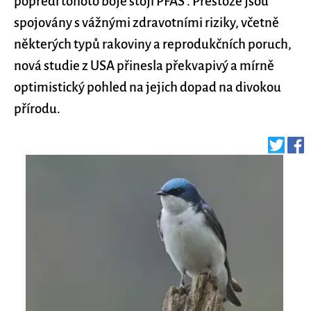
popředí tohoto boje stojí PFAS . Přestože jsou
spojovány s vážnými zdravotními riziky, včetně
některých typů rakoviny a reprodukčních poruch,
nová studie z USA přinesla překvapivý a mírně
optimistický pohled na jejich dopad na divokou
přírodu.