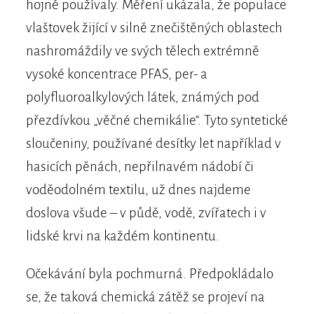
hojně používaly. Měření ukázala, že populace
vlaštovek žijící v silně znečištěných oblastech
nashromáždily ve svých tělech extrémně
vysoké koncentrace PFAS, per- a
polyfluoroalkylových látek, známých pod
přezdívkou „věčné chemikálie“. Tyto syntetické
sloučeniny, používané desítky let například v
hasicích pěnách, nepřilnavém nádobí či
voděodolném textilu, už dnes najdeme
doslova všude – v půdě, vodě, zvířatech i v
lidské krvi na každém kontinentu.
Očekávání byla pochmurná. Předpokládalo
se, že taková chemická zátěž se projeví na