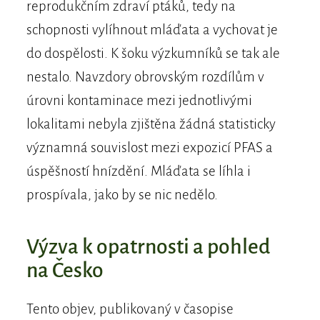
reprodukčním zdraví ptáků, tedy na
schopnosti vylíhnout mláďata a vychovat je
do dospělosti. K šoku výzkumníků se tak ale
nestalo. Navzdory obrovským rozdílům v
úrovni kontaminace mezi jednotlivými
lokalitami nebyla zjištěna žádná statisticky
významná souvislost mezi expozicí PFAS a
úspěšností hnízdění. Mláďata se líhla i
prospívala, jako by se nic nedělo.
Výzva k opatrnosti a pohled
na Česko
Tento objev, publikovaný v časopise