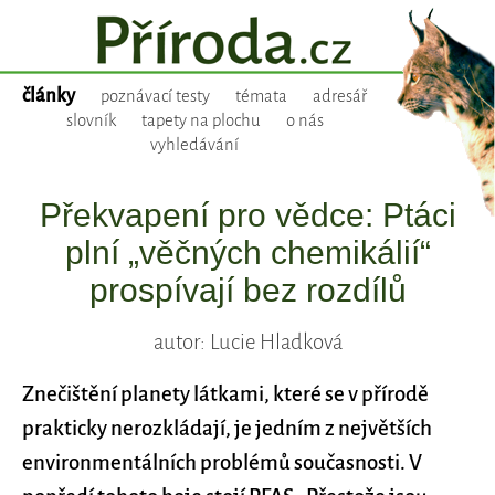
články
poznávací testy
témata
adresář
slovník
tapety na plochu
o nás
vyhledávání
Překvapení pro vědce: Ptáci
plní „věčných chemikálií“
prospívají bez rozdílů
autor: Lucie Hladková
Znečištění planety látkami, které se v přírodě
prakticky nerozkládají, je jedním z největších
environmentálních problémů současnosti. V