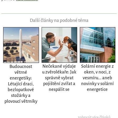
Další články na podobné téma
Nečekané výdaje
Solární energie z
Budoucnost
u zvěrolékaře: Jak
oken, v noci, z
větrné
správně vybrat
vesmíru... aneb
energetiky:
pojištění zvířat a
novinky v solární
Létající draci,
nespálit se
energetice
bezlopatkové
stožárky a
plovoucí větrníky
zobrazit více článků...