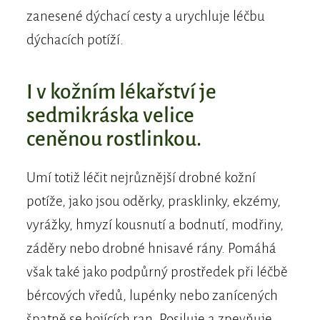
zanesené dýchací cesty a urychluje léčbu
dýchacích potíží.
I v kožním lékařství je
sedmikráska velice
ceněnou rostlinkou.
Umí totiž léčit nejrůznější drobné kožní
potíže, jako jsou oděrky, prasklinky, ekzémy,
vyrážky, hmyzí kousnutí a bodnutí, modřiny,
záděry nebo drobné hnisavé rány. Pomáhá
však také jako podpůrný prostředek při léčbě
bércových vředů, lupénky nebo zanícených
špatně se hojících ran. Posiluje a zpevňuje