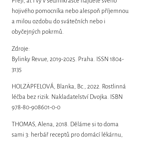
Přeji, ať i vy v sedmikrásce najdete svého
hojivého pomocníka nebo alespoň příjemnou
a milou ozdobu do svátečních nebo i
obyčejných pokrmů.
Zdroje:
Bylinky Revue, 2019-2025. Praha. ISSN 1804-
3135
HOLZÄPFELOVÁ, Blanka, Bc., 2022. Rostlinná
léčba bez rizik. Nakladatelství Dvojka. ISBN
978-80-908601-0-0
THOMAS, Alena, 2018. Děláme si to doma
sami 3: herbář receptů pro domácí lékárnu,