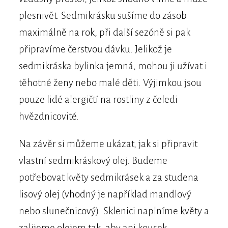
plesnivět. Sedmikrásku sušíme do zásob
maximálně na rok, při další sezóně si pak
připravíme čerstvou dávku. Jelikož je
sedmikráska bylinka jemná, mohou ji užívat i
těhotné ženy nebo malé děti. Výjimkou jsou
pouze lidé alergičtí na rostliny z čeledi
hvězdnicovité.
Na závěr si můžeme ukázat, jak si připravit
vlastní sedmikráskový olej. Budeme
potřebovat květy sedmikrásek a za studena
lisový olej (vhodný je například mandlový
nebo slunečnicový). Sklenici naplníme květy a
zalijeme olejem tak, aby ani kousek