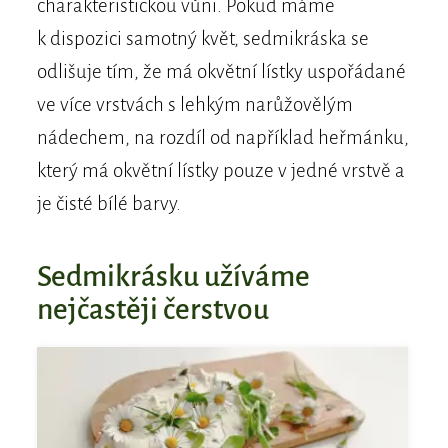
charakteristickou vůni. Pokud máme
k dispozici samotný květ, sedmikráska se
odlišuje tím, že má okvětní lístky uspořádané
ve více vrstvách s lehkým narůžovělým
nádechem, na rozdíl od například heřmánku,
který má okvětní lístky pouze v jedné vrstvě a
je čisté bílé barvy.
Sedmikrásku užíváme
nejčastěji čerstvou