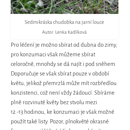
Sedmikráska chudobka na jarní louce
Autor: Lenka Kadlíková
Pro léčení je možno sbírat od dubna do zimy,
pro konzumaci však můžeme sbírat
celoročně, mnohdy se dá najít i pod sněhem.
Doporučuje se však sbírat pouze v období
květu, jelikož přemrzlá může mít rozbředlou
konzistenci, což není vždy žádoucí. Sbíráme
plně rozvinuté květy bez stvolu mezi
12.-13.hodinou, ke konzumaci je však možné
použít také listy. Pozor, plnokvěté okrasné