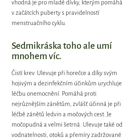
vhodná je pro mladé dívky, kterým pomáhá
v začátcích puberty s pravidelností
menstruačního cyklu.
Sedmikráska toho ale umí
mnohem víc.
Čistí krev. Ulevuje při horečce a díky svým
hojivým a dezinfekčním účinkům urychluje
léčbu onemocnění. Pomáhá proti
nejrůznějším zánětům, zvlášť účinná je při
léčbě zánětů ledvin a močových cest. Je
močopudná a velmi šetrná. Ulevuje také od
vodnatelnosti, otoků a přemíry zadržované