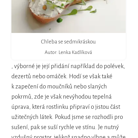
Chleba se sedmikráskou
Autor: Lenka Kadlíková
, výborné je její přidání například do polévek,
dezertů nebo omáček. Hodí se však také
k zapečení do moučníků nebo slaných
pokrmů, zde je však nevýhodou tepelná
úprava, která rostlinku připraví o jistou část
užitečných látek. Pokud jsme se rozhodli pro
sušení, pak se suší rychle ve stínu. Je nutný
vzdušný prostor, jelikož snadno vlhne a může