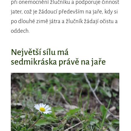
při onemocnění žlučníku a podporuje činnost
jater, což je žádoucí především na jaře, kdy si
po dlouhé zimě játra a žlučník žádají očistu a
oddech.
Největší sílu má
sedmikráska právě na jaře