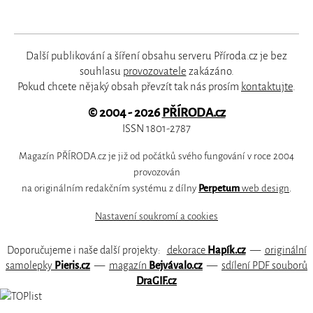
Další publikování a šíření obsahu serveru Příroda.cz je bez
souhlasu
provozovatele
zakázáno.
Pokud chcete nějaký obsah převzít tak nás prosím
kontaktujte
.
© 2004 - 2026
PŘÍRODA.cz
ISSN 1801-2787
Magazín PŘÍRODA.cz je již od počátků svého fungování v roce 2004
provozován
na originálním redakčním systému z dílny
Perpetum
web design
.
Nastavení soukromí a cookies
Doporučujeme i naše další projekty:
dekorace
Hapík.cz
—
originální
samolepky
Pieris.cz
—
magazín
Bejvávalo.cz
—
sdílení PDF souborů
DraGIF.cz