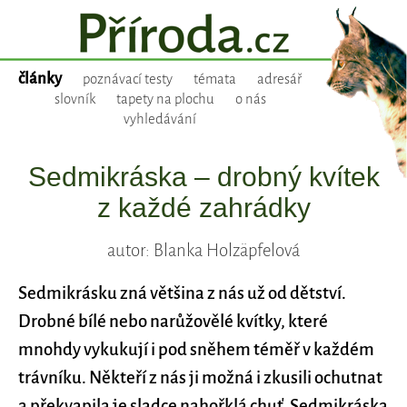
články
poznávací testy
témata
adresář
slovník
tapety na plochu
o nás
vyhledávání
Sedmikráska – drobný kvítek
z každé zahrádky
autor: Blanka Holzäpfelová
Sedmikrásku zná většina z nás už od dětství.
Drobné bílé nebo narůžovělé kvítky, které
mnohdy vykukují i pod sněhem téměř v každém
trávníku. Někteří z nás ji možná i zkusili ochutnat
a překvapila je sladce nahořklá chuť. Sedmikráska