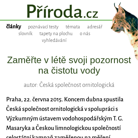
články
poznávací testy
témata
adresář
slovník
tapety na plochu
o nás
vyhledávání
Zaměřte v létě svoji pozornost
na čistotu vody
autor: Česká společnost ornitologická
Praha, 22. června 2015. Koncem dubna spustila
Česká společnost ornitologická v spolupráci s
Výzkumným ústavem vodohospodářským T. G.
Masaryka a Českou limnologickou společností
celostátní kampaň zaměřenou na měření