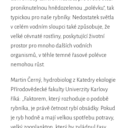
proniknutelnou hnědozelenou „polévku“, tak
typickou pro naše rybníky. Nedostatek světla
v celém vodním sloupci také způsobuje, že
velké cévnaté rostliny, poskytující životní
prostor pro mnoho dalších vodních
organismů, v téhle temné řasové polévce
nemohou růst.
Martin Černý, hydrobiolog z Katedry ekologie
Přírodovědecké fakulty Univerzity Karlovy
říká: „Faktorem, který rozhoduje o podobě
rybníka, je právě četnost rybí obsádky. Pokud
je ryb hodně a mají velkou spotřebu potravy,
velký zooplankton, který by zvládnul řasy