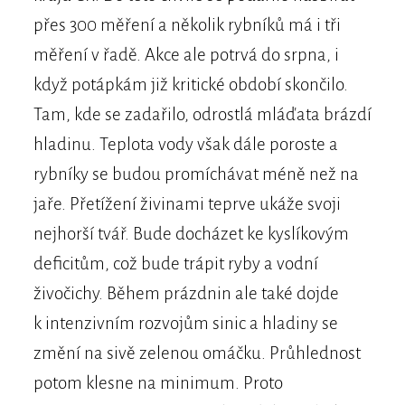
přes 300 měření a několik rybníků má i tři
měření v řadě. Akce ale potrvá do srpna, i
když potápkám již kritické období skončilo.
Tam, kde se zadařilo, odrostlá mláďata brázdí
hladinu. Teplota vody však dále poroste a
rybníky se budou promíchávat méně než na
jaře. Přetížení živinami teprve ukáže svoji
nejhorší tvář. Bude docházet ke kyslíkovým
deficitům, což bude trápit ryby a vodní
živočichy. Během prázdnin ale také dojde
k intenzivním rozvojům sinic a hladiny se
změní na sivě zelenou omáčku. Průhlednost
potom klesne na minimum. Proto