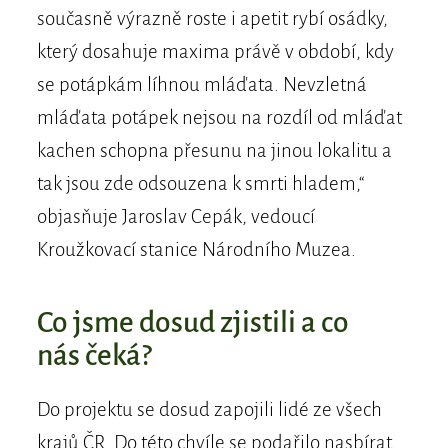
současně výrazně roste i apetit rybí osádky,
který dosahuje maxima právě v období, kdy
se potápkám líhnou mláďata. Nevzletná
mláďata potápek nejsou na rozdíl od mláďat
kachen schopna přesunu na jinou lokalitu a
tak jsou zde odsouzena k smrti hladem,“
objasňuje Jaroslav Cepák, vedoucí
Kroužkovací stanice Národního Muzea.
Co jsme dosud zjistili a co
nás čeká?
Do projektu se dosud zapojili lidé ze všech
krajů ČR. Do této chvíle se podařilo nasbírat