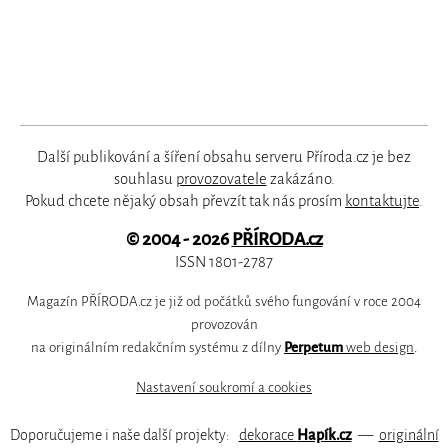
Další publikování a šíření obsahu serveru Příroda.cz je bez
souhlasu
provozovatele
zakázáno.
Pokud chcete nějaký obsah převzít tak nás prosím
kontaktujte
.
© 2004 - 2026
PŘÍRODA.cz
ISSN 1801-2787
Magazín PŘÍRODA.cz je již od počátků svého fungování v roce 2004
provozován
na originálním redakčním systému z dílny
Perpetum
web design
.
Nastavení soukromí a cookies
Doporučujeme i naše další projekty:
dekorace
Hapík.cz
—
originální