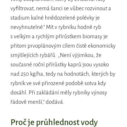
vyfiltrovat, nemá šanci se vůbec rozvinout a
stadium kalné hnědozelené polévky je
nevyhnutelné.“ Mít v rybníku hodně ryb
s velkým a rychlým přírůstkem biomasy je
přitom prvoplánovým cílem čistě ekonomicky
smýšlejících rybářů. „Není výjimkou, že
současné roční přírůstky kaprů jsou vysoko
nad 250 kg/ha, tedy na hodnotách, kterých by
rybník ve své přirozené podobě sotva kdy
dosáhl. Při zakládání měly rybníky výnosy
řádově menší,“ dodává.
Proč je průhlednost vody