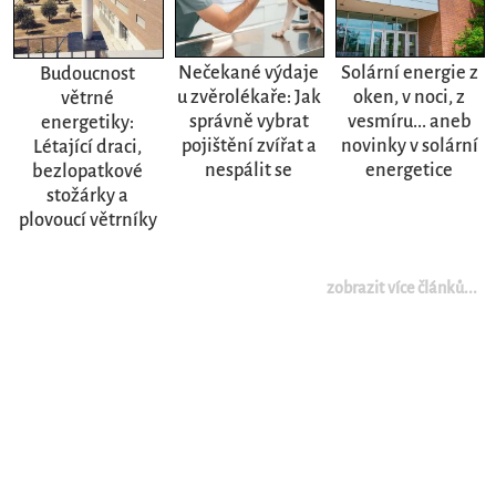
Nečekané výdaje
Solární energie z
Budoucnost
u zvěrolékaře: Jak
oken, v noci, z
větrné
správně vybrat
vesmíru... aneb
energetiky:
pojištění zvířat a
novinky v solární
Létající draci,
nespálit se
energetice
bezlopatkové
stožárky a
plovoucí větrníky
zobrazit více článků...