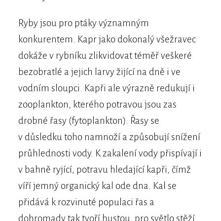
Ryby jsou pro ptáky významným
konkurentem. Kapr jako dokonalý všežravec
dokáže v rybníku zlikvidovat téměř veškeré
bezobratlé a jejich larvy žijící na dně i ve
vodním sloupci. Kapři ale výrazně redukují i
zooplankton, kterého potravou jsou zas
drobné řasy (fytoplankton). Řasy se
v důsledku toho namnoží a způsobují snížení
průhlednosti vody. K zakalení vody přispívají i
v bahně ryjící, potravu hledající kapři, čímž
víří jemný organický kal ode dna. Kal se
přidává k rozvinuté populaci řas a
dohromady tak tvoří hustou, pro světlo stěží